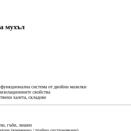
на мухъл
ифункционална система от двойни мазилки
оизолационните свойства
твени халета, складове
ли, гъби, лишеи
one (временно / трайно отстраняване)