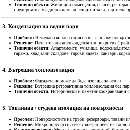
Типични обекти:
Жилищни помещения, офиси, ресторанти
предприятия, хладилни камери, спортни зали, хартиена 
3. Кондензация на водни пари
Проблем:
Нежелана кондензация на влага върху повърхно
Решение:
Патентовани антикондензатни покрития (трайн
Типични обекти:
Апартаменти, училища, водоснабдителн
гаражи, хладилни складове, гарови халета, хангари, ко
4. Вътрешна топлоизолация
Проблем:
Фасадата не може да бъде изолирана отвън
Решение:
Вътрешна ретроактивна топлоизолация без па
Типични обекти:
Исторически и паметникоохранявани сг
5. Топлинна / студена изолация на повърхности
Проблем:
Повърхностите на тръби, резервоари, тавани и
Решение:
Микропореста система с коефициент на топло
Възможни основи:
Метали, стомана, алуминий, бетон, д