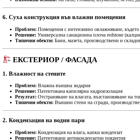
6. Суха конструкция във влажни помещения
Проблем:
Помещения с интензивно овлажняване, където 
Решение:
Универсална санационна плоча redstone (калцие
Типични обекти:
Бани, мазета, производствени и склад
ЕКСТЕРИОР / ФАСАДА
1. Влажност на стените
Проблем:
Влажна външна зидария
Решение:
Патентована капилярна хидроизолация
Резултат:
Отстраняване на влагата, възстановяване на т
Типични обекти:
Външни стени на сгради, производствен
2. Кондензация на водни пари
Проблем:
Кондензация на влага, капки кондензат
Решение:
Патентовани антикондензатни покрития