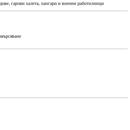
ове, гарови халета, хангари и военни работилници
амърсяване