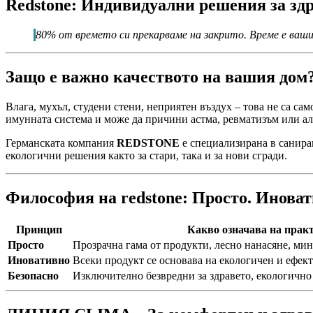
Redstone: Индивидуални решения за здр
80% от времето си прекарваме на закрито. Време е ваши
Защо е важно качеството на вашия дом
Влага, мухъл, студени стени, неприятен въздух – това не са с
имунната система и може да причини астма, ревматизъм или ал
Германската компания
REDSTONE
е специализирана в санира
екологични решения както за стари, така и за нови сгради.
Философия на redstone: Просто. Иноват
Принцип
Какво означава на прак
Просто
Прозрачна гама от продукти, лесно нанасяне, ми
Иновативно
Всеки продукт се основава на екологичен и ефек
Безопасно
Изключително безвредни за здравето, екологично