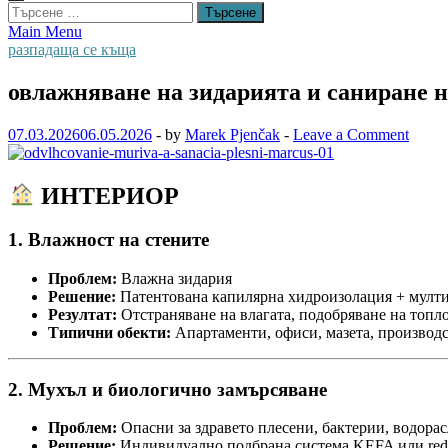
Търсене
за:
Main Menu
разпадаща се къща
овлажняване на зидарията и саниране 
07.03.2026
06.05.2026
-
by
Marek Pjenčak
-
Leave a Comment
ИНТЕРИОР
1. Влажност на стените
Проблем:
Влажна зидария
Решение:
Патентована капилярна хидроизолация + мулт
Резултат:
Отстраняване на влагата, подобряване на топл
Типични обекти:
Апартаменти, офиси, мазета, производс
2. Мухъл и биологично замърсяване
Проблем:
Опасни за здравето плесени, бактерии, водорас
Решение:
Индивидуално подбрана система KEFA или redst