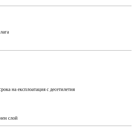
влага
рока на експлоатация с десетилетия
нен слой