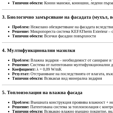
Типични обекти:
Конни манежи, конюшни, ледени пързалк
3. Биологично замърсяване на фасадата (мухъл, 
Проблем:
Нежелано обезцветяване на фасадата вследстви
Решение:
Микропореста система KEFATherm Exterieur – о
Типични обекти:
Всички фасадни повърхности
4. Мултифункционални мазилки
Проблем:
Влажна зидария – необходимост от саниране и
Решение:
Система от патентовани мултифункционални д
Коефициент:
λ = 0,09 W/mK
Резултат:
Отстраняване на последствията от влагата, въ
Типични обекти:
Всякакъв вид минерална зидария
5. Топлоизолация на влажна фасада
Проблем:
Външната конструкция проявява влажност + н
Решение:
Патентована система за топлоизолация с контр
Типични обекти:
Всякакво влажно външно покритие, вкл