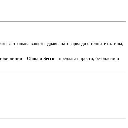
яко застрашава вашето здраве: натоварва дихателните пътища,
ктови линии –
Clima
и
Secco
– предлагат прости, безопасни и