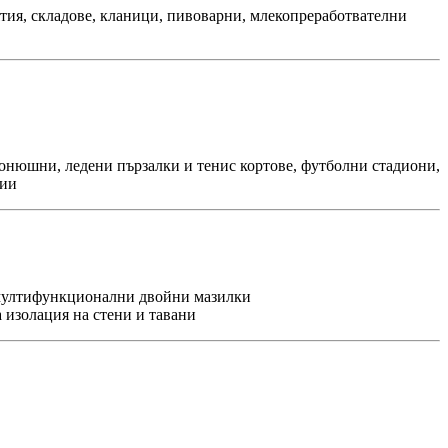
ия, складове, кланици, пивоварни, млекопреработвателни
онюшни, ледени пързалки и тенис кортове, футболни стадиони,
ции
 мултифункционални двойни мазилки
 изолация на стени и тавани