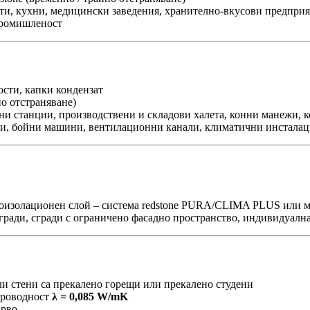
, кухни, медицински заведения, хранително-вкусови предприят
промишленост
сти, капки кондензат
о отстраняване)
и станции, производствени и складови халета, конни манежи, к
раби, бойни машини, вентилационни канали, климатични инстала
роизолационен слой – система redstone PURA/CLIMA PLUS или
ради, сгради с ограничено фасадно пространство, индивидуална
ли стени са прекалено горещи или прекалено студени
проводност
λ = 0,085 W/mK
ърво