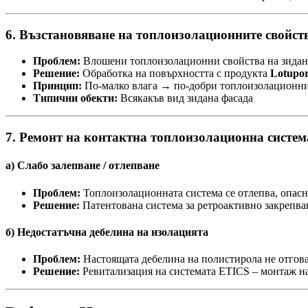
6. Възстановяване на топлоизолационните свойст
Проблем:
Влошени топлоизолационни свойства на зидана
Решение:
Обработка на повърхността с продукта
Lotupo
Принцип:
По-малко влага → по-добри топлоизолационни
Типични обекти:
Всякакъв вид зидана фасада
7. Ремонт на контактна топлоизолационна систем
а) Слабо залепване / отлепване
Проблем:
Топлоизолационната система се отлепва, опасн
Решение:
Патентована система за ретроактивно закрепван
б) Недостатъчна дебелина на изолацията
Проблем:
Настоящата дебелина на полистирола не отгов
Решение:
Ревитализация на системата ETICS – монтаж н