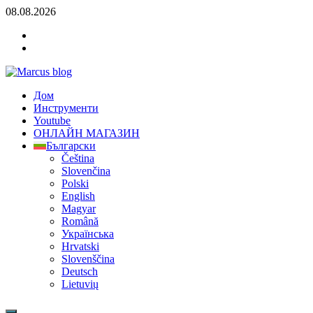
Skip
08.08.2026
to
YOUTUBE
content
FACEBOOK
KLAMPIARSKE
NÁRADIE
Marcus blog
Дом
Stavebné profily, náradie, izolácie
Инструменти
Youtube
ОНЛАЙН МАГАЗИН
Български
Čeština
Slovenčina
Polski
English
Magyar
Română
Українська
Hrvatski
Slovenščina
Deutsch
Lietuvių