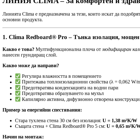
ЛИНИЯ CLIMA – За комфортен и здрав
Линията Clima е предназначена за тези, които искат да подобря
основни продукта.
1. Clima Redboard® Pro – Тънка изолация, мощен
Какво е това?
Мултифункционална плоча от
модифициран кал
нанесен грундиращ слой.
Какво може да направи?
Регулира влажността в помещението
Притежава топлоизолационни свойства (λ = 0,062 W/
Предотвратява кондензацията на водни пари
Предотвратява образуването на мухъл
Капилярно активна, дифузионно отворена конструкци
Пример за енергийни спестявания:
Стара тухлена стена 30 см без изолация:
U = 1,38 m²K/W
Същата стена + Clima Redboard® Pro 5 см:
U = 0,65 m²K/
Начин на монтаж: