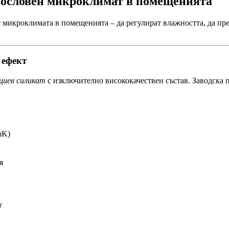
ословен микроклимат в помещенията
т микроклимата в помещенията – да регулират влажността, да пре
 ефект
циев силикат
с изключително висококачествен състав. Заводска 
mK)
я
W