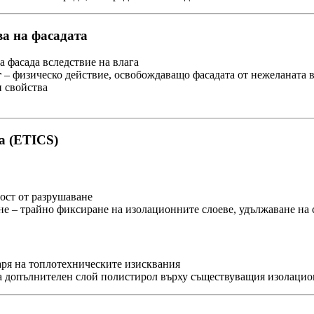
ва на фасадата
 фасада вследствие на влага
r
– физическо действие, освобождаващо фасадата от нежеланата 
 свойства
а (ETICS)
ост от разрушаване
е – трайно фиксиране на изолационните слоеве, удължаване на с
аря на топлотехническите изисквания
а допълнителен слой полистирол върху съществуващия изолацио