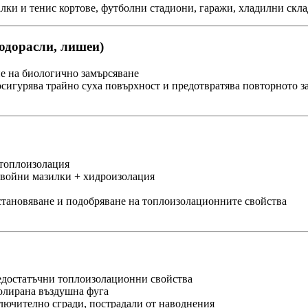
и и тенис кортове, футболни стадиони, гаражи, хладилни склад
водорасли, лишеи)
е на биологично замърсяване
сигурява трайно суха повърхност и предотвратява повторното з
 топлоизолация
войни мазилки + хидроизолация
зстановяване и подобряване на топлоизолационните свойства
едостатъчни топлоизолационни свойства
олирана въздушна фуга
ючително сгради, пострадали от наводнения