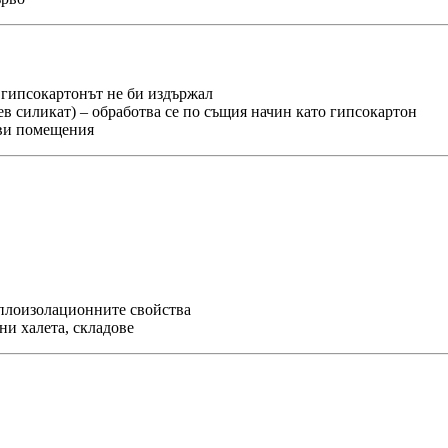
гипсокартонът не би издържал
в силикат) – обработва се по същия начин като гипсокартон
ови помещения
оплоизолационните свойства
и халета, складове