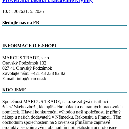
Provětraná fasáda z falcované krytiny
10. 5. 2026
31. 5. 2026
Sledujte nás na FB
INFORMACE O E-SHOPU
MARCUS TRADE, s.r.o.
Oravský Podzámok 132
027 41 Oravský Podzámok
Zavolajte nám: +421 43 238 82 82
E-mail: info@marcus.sk
KDO JSME
Společnost MARCUS TRADE, s.r.o. se zabývá distribucí
železářského zboží, klempířského nářadí a ochranných pracovních
pomůcek. Hlavní konkurenční výhodou naší společnosti je přímý
nákup u našich dodavatelů v Německu, Rakousku a Francii. Těm
obchodním společnostem na Slovensku přinášíme zajímavé
produkty, se zajímavými obchodními příležitostmi ai proto jsme