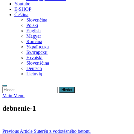
Youtube
E-SHOP
Čeština
Slovenčina
Polski
English
Magyar
Română
Українська
Български
Hrvatski
Slovenščina
Deutsch
Lietuvių
Vyhledávání
Main Menu
debnenie-1
Navigace
Previous Article
Suterén z vodotěsného betonu