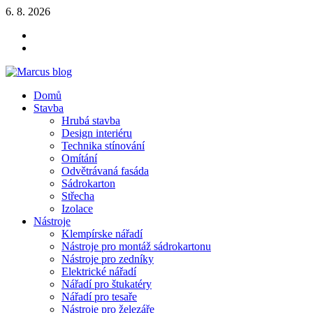
Skip
6. 8. 2026
to
YOUTUBE
content
FACEBOOK
KLAMPIARSKE
NÁRADIE
Marcus blog
Domů
Stavebné profily, náradie, izolácie
Stavba
Hrubá stavba
Design interiéru
Technika stínování
Omítání
Odvětrávaná fasáda
Sádrokarton
Střecha
Izolace
Nástroje
Klempírske nářadí
Nástroje pro montáž sádrokartonu
Nástroje pro zedníky
Elektrické nářadí
Nářadí pro štukatéry
Nářadí pro tesaře
Nástroje pro železáře