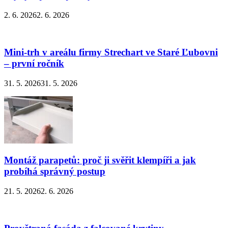
2. 6. 2026
2. 6. 2026
Mini-trh v areálu firmy Strechart ve Staré Ľubovni
– první ročník
31. 5. 2026
31. 5. 2026
Montáž parapetů: proč ji svěřit klempíři a jak
probíhá správný postup
21. 5. 2026
2. 6. 2026