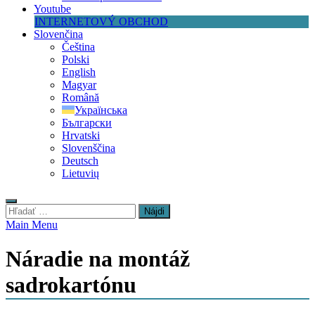
Youtube
INTERNETOVÝ OBCHOD
Slovenčina
Čeština
Polski
English
Magyar
Română
Українська
Български
Hrvatski
Slovenščina
Deutsch
Lietuvių
Hľadať:
Main Menu
Náradie na montáž
sadrokartónu