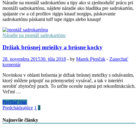
Náradie na montáž sadrokartónu a tipy ako si zjednodušiť prácu pri
montáži sadrokartónu, nájdete náradie ako hladítka pre sadrokartón,
spájanie cw a cd profilov rigips knauf norgips, páskovanie
sadrokartónu páskami tuff tape rigips alebo knaupf
Náradie na montáž sadrokartónu
Držiak brúsnej mriežky a brúsne kocky
28. novembra 2015
30. júla 2018
-
by
Marek Pjenčak
-
Zanechať
komentár
Novinkou v oblasti brúsenia je držiak brúsnej mriežky s odsávaním,
ktorý môžete pripojiť na priemyselný vysávač, a tak v interiéri
nerobiť zbytočný prach. To určite oceníte najmä pri rekonštrukciách.
Veľmi …
Držiak
Prečítať viac
brúsnej
Stránkovanie
Predchádzajúce
1
2
mriežky
príspevkov
a
Najnovšie články
brúsne
kocky