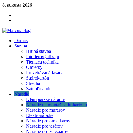
Skip
8. augusta 2026
to
YOUTUBE
content
FACEBOOK
KLAMPIARSKE
NÁRADIE
Marcus blog
Domov
Stavebné profily, náradie, izolácie
Stavba
Hrubá stavba
Interierový dizajn
Tieniaca technika
Omietky
Prevetrávaná fasáda
Sadrokartón
Strecha
Zatepľovanie
Náradie
Klampiarske náradie
Náradie na montáž sadrokartónu
Náradie pre murárov
Elektronáradie
Náradie pre omietkárov
Náradie pre tesárov
Náradie pre železiarov