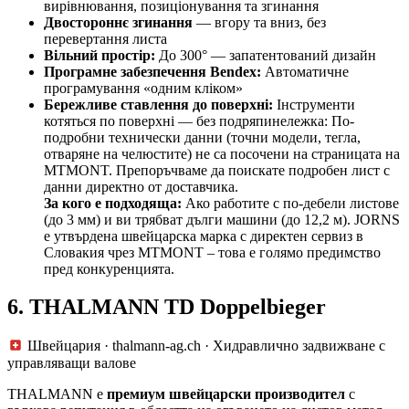
вирівнювання, позиціонування та згинання
Двостороннє згинання
— вгору та вниз, без
перевертання листа
Вільний простір:
До 300° — запатентований дизайн
Програмне забезпечення Bendex:
Автоматичне
програмування «одним кліком»
Бережливе ставлення до поверхні:
Інструменти
котяться по поверхні — без подряпинележка: По-
подробни технически данни (точни модели, тегла,
отваряне на челюстите) не са посочени на страницата на
MTMONT. Препоръчваме да поискате подробен лист с
данни директно от доставчика.
За кого е подходяща:
Ако работите с по-дебели листове
(до 3 мм) и ви трябват дълги машини (до 12,2 м). JORNS
е утвърдена швейцарска марка с директен сервиз в
Словакия чрез MTMONT – това е голямо предимство
пред конкуренцията.
6. THALMANN TD Doppelbieger
Швейцария · thalmann-ag.ch · Хидравлично задвижване с
управляващи валове
THALMANN е
премиум швейцарски производител
с