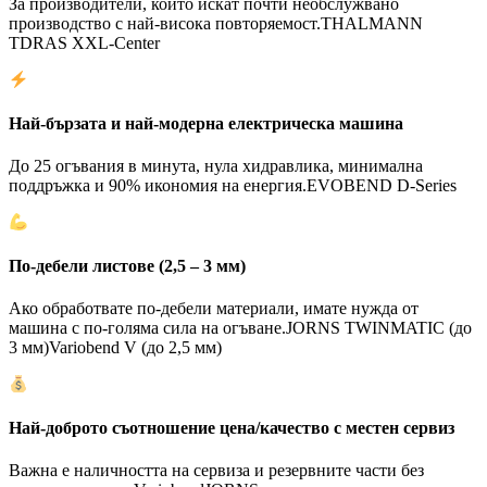
За производители, които искат почти необслужвано
производство с най-висока повторяемост.
THALMANN
TD
RAS XXL-Center
Най-бързата и най-модерна електрическа машина
До 25 огъвания в минута, нула хидравлика, минимална
поддръжка и 90% икономия на енергия.
EVOBEND D-Series
По-дебели листове (2,5 – 3 мм)
Ако обработвате по-дебели материали, имате нужда от
машина с по-голяма сила на огъване.
JORNS TWINMATIC (до
3 мм)
Variobend V (до 2,5 мм)
Най-доброто съотношение цена/качество с местен сервиз
Важна е наличността на сервиза и резервните части без