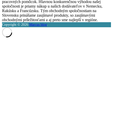
pracovných pomôcok. Hlavnou konkurenčnou výhodou našej
spoločnosti je priamy nákup u našich dodávateľov v Nemecku,
Rakúsku a Francúzsku. Tým obchodným spoločnostiam na
Slovensku prinášame zaujímavé produkty, so zaujímavými
obchodnými príležitosťami a aj preto sme najlepší v regióne.
Copyright © 2026
Marcus blog
.