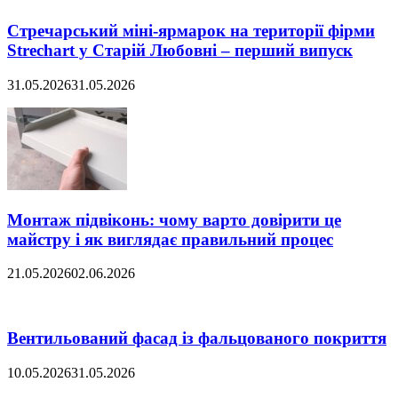
Стречарський міні-ярмарок на території фірми
Strechart у Старій Любовні – перший випуск
31.05.2026
31.05.2026
Монтаж підвіконь: чому варто довірити це
майстру і як виглядає правильний процес
21.05.2026
02.06.2026
Вентильований фасад із фальцованого покриття
10.05.2026
31.05.2026