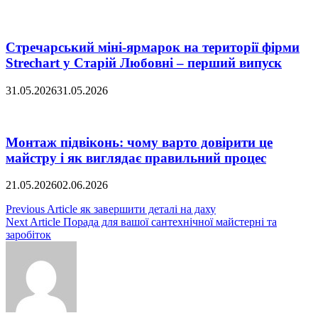
Стречарський міні-ярмарок на території фірми
Strechart у Старій Любовні – перший випуск
31.05.2026
31.05.2026
Монтаж підвіконь: чому варто довірити це
майстру і як виглядає правильний процес
21.05.2026
02.06.2026
Навігація
Previous Article
як завершити деталі на даху
Next Article
Порада для вашої сантехнічної майстерні та
записів
заробіток