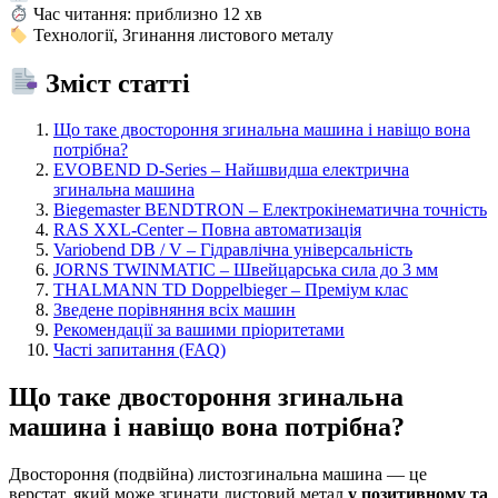
Час читання: приблизно 12 хв
Технології, Згинання листового металу
Зміст статті
Що таке двостороння згинальна машина і навіщо вона
потрібна?
EVOBEND D-Series – Найшвидша електрична
згинальна машина
Biegemaster BENDTRON – Електрокінематична точність
RAS XXL-Center – Повна автоматизація
Variobend DB / V – Гідравлічна універсальність
JORNS TWINMATIC – Швейцарська сила до 3 мм
THALMANN TD Doppelbieger – Преміум клас
Зведене порівняння всіх машин
Рекомендації за вашими пріоритетами
Часті запитання (FAQ)
Що таке двостороння згинальна
машина і навіщо вона потрібна?
Двостороння (подвійна) листозгинальна машина — це
верстат, який може згинати листовий метал
у позитивному та