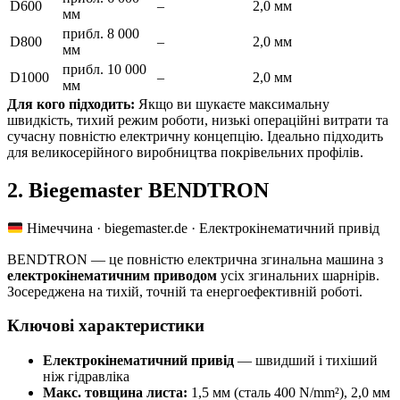
D600
–
2,0 мм
мм
прибл. 8 000
D800
–
2,0 мм
мм
прибл. 10 000
D1000
–
2,0 мм
мм
Для кого підходить:
Якщо ви шукаєте максимальну
швидкість, тихий режим роботи, низькі операційні витрати та
сучасну повністю електричну концепцію. Ідеально підходить
для великосерійного виробництва покрівельних профілів.
2. Biegemaster BENDTRON
Німеччина · biegemaster.de · Електрокінематичний привід
BENDTRON — це повністю електрична згинальна машина з
електрокінематичним приводом
усіх згинальних шарнірів.
Зосереджена на тихій, точній та енергоефективній роботі.
Ключові характеристики
Електрокінематичний привід
— швидший і тихіший
ніж гідравліка
Макс. товщина листа:
1,5 мм (сталь 400 N/mm²), 2,0 мм