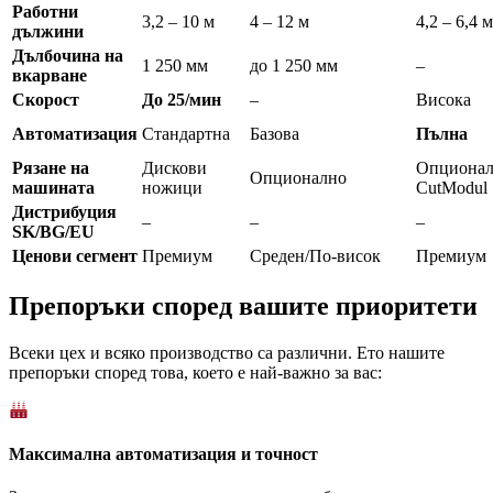
Работни
3,2 – 10 м
4 – 12 м
4,2 – 6,4 м
дължини
Дълбочина на
1 250 мм
до 1 250 мм
–
вкарване
Скорост
До 25/мин
–
Висока
Автоматизация
Стандартна
Базова
Пълна
Рязане на
Дискови
Опционал
Опционално
машината
ножици
CutModul
Дистрибуция
–
–
–
SK/BG/EU
Ценови сегмент
Премиум
Среден/По-висок
Премиум
Препоръки според вашите приоритети
Всеки цех и всяко производство са различни. Ето нашите
препоръки според това, което е най-важно за вас:
Максимална автоматизация и точност