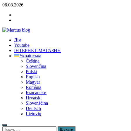
Skip
06.08.2026
to
YOUTUBE
content
FACEBOOK
KLAMPIARSKE
NÁRADIE
Marcus blog
Дім
Stavebné profily, náradie, izolácie
Youtube
ІНТЕРНЕТ-МАГАЗИН
Українська
Čeština
Slovenčina
Polski
English
Magyar
Română
Български
Hrvatski
Slovenščina
Deutsch
Lietuvių
Пошук: