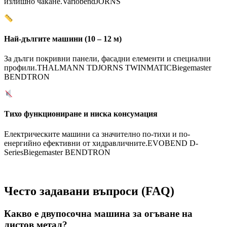
излишно чакане.
Variobend
JORNS
Най-дългите машини (10 – 12 м)
За дълги покривни панели, фасадни елементи и специални
профили.
THALMANN TD
JORNS TWINMATIC
Biegemaster
BENDTRON
Тихо функциониране и ниска консумация
Електрическите машини са значително по-тихи и по-
енергийно ефективни от хидравличните.
EVOBEND D-
Series
Biegemaster BENDTRON
Често задавани въпроси (FAQ)
Какво е двупосочна машина за огъване на
листов метал?