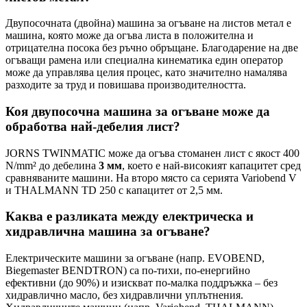
Двупосочната (двойна) машина за огъване на листов метал е
машина, която може да огъва листа в положителна и
отрицателна посока без ръчно обръщане. Благодарение на две
огъващи рамена или специална кинематика един оператор
може да управлява целия процес, като значително намалява
разходите за труд и повишава производителността.
Коя двупосочна машина за огъване може да
обработва най-дебелия лист?
JORNS TWINMATIC може да огъва стоманен лист с якост 400
N/mm² до дебелина
3 мм
, което е най-високият капацитет сред
сравняваните машини. На второ място са серията Variobend V
и THALMANN TD 250 с капацитет от 2,5 мм.
Каква е разликата между електрическа и
хидравлична машина за огъване?
Електрическите машини за огъване (напр. EVOBEND,
Biegemaster BENDTRON) са по-тихи, по-енергийно
ефективни (до 90%) и изискват по-малка поддръжка – без
хидравлично масло, без хидравлични уплътнения.