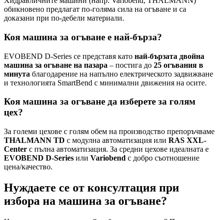
Хидравличните машини (напр. Variobend, THALMANN)
обикновено предлагат по-голяма сила на огъване и са
доказани при по-дебели материали.
Коя машина за огъване е най-бърза?
EVOBEND D-Series се представя като
най-бързата двойна
машина за огъване на пазара
– постига до
25 огъвания в
минута
благодарение на напълно електрическото задвижване
и технологията SmartBend с минимални движения на осите.
Коя машина за огъване да изберете за голям
цех?
За големи цехове с голям обем на производство препоръчваме
THALMANN TD
с модулна автоматизация или
RAS XXL-
Center
с пълна автоматизация. За средни цехове идеалната е
EVOBEND D-Series
или
Variobend
с добро съотношение
цена/качество.
Нуждаете се от консултация при
избора на машина за огъване?