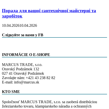
Порада для вашої сантехнічної майстерні та
заробіток
10.04.2026
10.04.2026
Слідкуйте за нами у FB
INFORMÁCIE O E-SHOPE
MARCUS TRADE, s.r.o.
Oravský Podzámok 132
027 41 Oravský Podzámok
Zavolajte nám: +421 43 238 82 82
E-mail: info@marcus.sk
KTO SME
Spoločnosť MARCUS TRADE, s.r.o. sa zaoberá distribúciou
železiarskeho tovaru, klampiarskeho náradia a ochranných