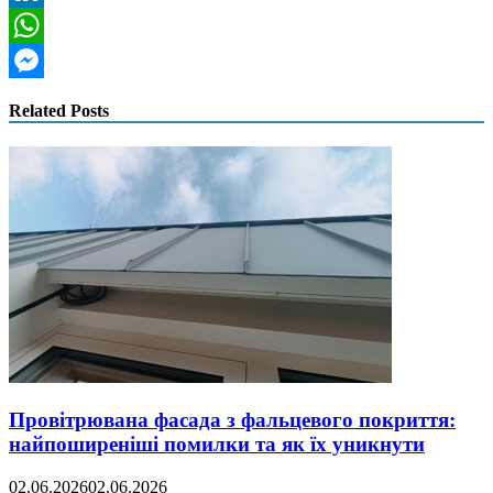
LinkedIn
WhatsApp
Messenger
Related Posts
Провітрювана фасада з фальцевого покриття:
найпоширеніші помилки та як їх уникнути
02.06.2026
02.06.2026