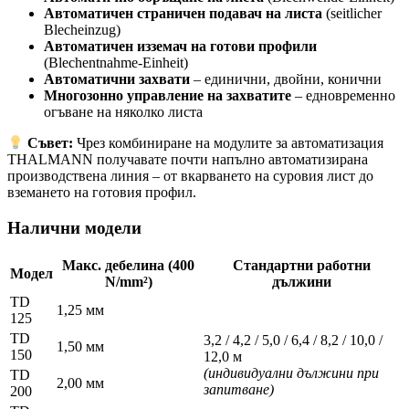
Автоматичен страничен подавач на листа
(seitlicher
Blecheinzug)
Автоматичен изземач на готови профили
(Blechentnahme-Einheit)
Автоматични захвати
– единични, двойни, конични
Многозонно управление на захватите
– едновременно
огъване на няколко листа
Съвет:
Чрез комбиниране на модулите за автоматизация
THALMANN получавате почти напълно автоматизирана
производствена линия – от вкарването на суровия лист до
вземането на готовия профил.
Налични модели
Макс. дебелина (400
Стандартни работни
Модел
N/mm²)
дължини
TD
1,25 мм
125
TD
3,2 / 4,2 / 5,0 / 6,4 / 8,2 / 10,0 /
1,50 мм
150
12,0 м
(индивидуални дължини при
TD
2,00 мм
запитване)
200