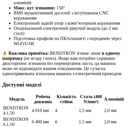
алюміній
Макс. кут згинання:
150°
BMS мультитачевий дисплей з інтуїтивним CNC
керуванням
Електронний задній упор з комп’ютерним керуванням
Опціональний електричний ріжучий модуль (до 2 мм
сталі)
Підготовка профілів на ПК/планшеті з передачею через
Wi-Fi/USB
Важлива примітка:
BENDTRON згинає лише
в одному
напрямку
(не вгору і вниз). Якщо вам потрібне справжнє
двостороннє згинання без перевертання листа, ця машина
може не відповідати вашим очікуванням. Це сучасна
односпрямована згинальна машина з електричним приводом.
Доступні моделі
Робоча
Кількість
Сталь (400
Модель
Алюміній
довжина
стійок
N/mm²)
BENDTRON
4 010 мм
4
1,5 мм
2,0 мм
4.1,50
BENDTRON
6 400 мм
6
1,5 мм
2,0 мм
6.1,50