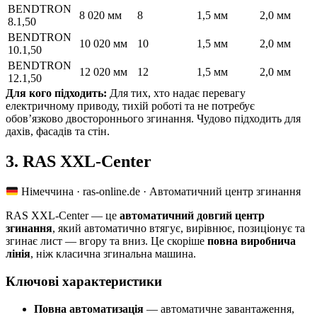
BENDTRON
8 020 мм
8
1,5 мм
2,0 мм
8.1,50
BENDTRON
10 020 мм
10
1,5 мм
2,0 мм
10.1,50
BENDTRON
12 020 мм
12
1,5 мм
2,0 мм
12.1,50
Для кого підходить:
Для тих, хто надає перевагу
електричному приводу, тихій роботі та не потребує
обов’язково двостороннього згинання. Чудово підходить для
дахів, фасадів та стін.
3. RAS XXL-Center
Німеччина · ras-online.de · Автоматичний центр згинання
RAS XXL-Center — це
автоматичний довгий центр
згинання
, який автоматично втягує, вирівнює, позиціонує та
згинає лист — вгору та вниз. Це скоріше
повна виробнича
лінія
, ніж класична згинальна машина.
Ключові характеристики
Повна автоматизація
— автоматичне завантаження,