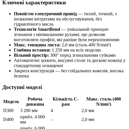
Ключові характеристики
Повністю електричний привід
— тихий, точний, з
низькими витратами на обслуговування, без
гідравлічного масла
Технологія SmartBend
— унікальний принцип
згинання з мінімальними рухами, що дозволяє
виготовляти профілі, які раніше були нереалізовними
Макс. товщина листа:
2,0 мм (сталь 400 N/mm²)
Глибина вставки:
1 250 мм на всіх моделях
Вільний простір:
300° перед згинальними губками
Автоматичні захвати, висувні столи та дискові ножиці у
стандартному оснащенні
Закрита конструкція — без гойдальних важелів, висока
безпека
Доступні моделі
Робоча
Кількість C-
Макс. сталь (400
Модель
довжина
рам
N/mm²)
D300
3 200 мм
4
2,0 мм
прибл. 4 000
D400
–
2,0 мм
мм
прибл. 6 000