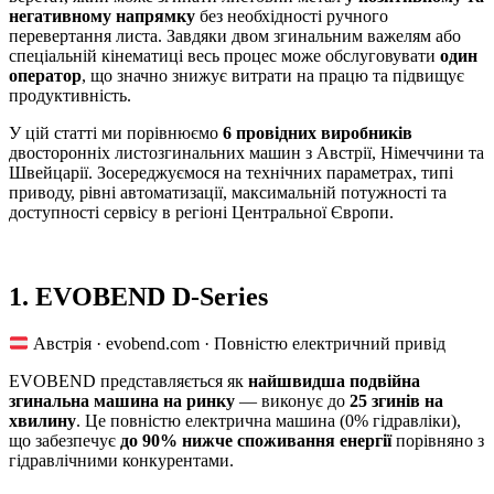
негативному напрямку
без необхідності ручного
перевертання листа. Завдяки двом згинальним важелям або
спеціальній кінематиці весь процес може обслуговувати
один
оператор
, що значно знижує витрати на працю та підвищує
продуктивність.
У цій статті ми порівнюємо
6 провідних виробників
двосторонніх листозгинальних машин з Австрії, Німеччини та
Швейцарії. Зосереджуємося на технічних параметрах, типі
приводу, рівні автоматизації, максимальній потужності та
доступності сервісу в регіоні Центральної Європи.
1. EVOBEND D-Series
Австрія · evobend.com · Повністю електричний привід
EVOBEND представляється як
найшвидша подвійна
згинальна машина на ринку
— виконує до
25 згинів на
хвилину
. Це повністю електрична машина (0% гідравліки),
що забезпечує
до 90% нижче споживання енергії
порівняно з
гідравлічними конкурентами.