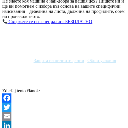
Не знаете коя машина е най-добра за вашия цех? Пишете ни и
ще ви помогнем с избора въз основа на вашите специфични
изисквания – дебелина на листа, дължина на профилите, обем
на производството.
Свържете се със специалист БЕЗПЛАТНО
© 2026 Наименование на вашия блог. Всички права
запазени. |
Защита на личните данни
|
Общи условия
Статията е актуализирана последно:
10 април 2026
Zdieľaj tento článok:
Facebook
Twitter
Email