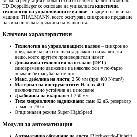
върхова репутация в областта на огъването на листов метал.
TD Doppelbieger се основава на уникалната
кинетична
технология на управляващите валове
– сърцето на всички
машини THALMANN, което осигурява синхронно предаване
на сила по цялата дължина на машината.
Ключови характеристики
Технология на управляващите валове
– синхронно
предаване на сила по цялата дължина на машината –
нещо, което другите производители нямат
Динамична технология на огъване (DFT)
–
едновременно движение на няколко оси = по-бързо
огъване без загуба на точност
Макс. дебелина на листа:
2,50 мм (при 400 N/mm²)
Материал на инструментите:
Hardox 400 –
изключително устойчив на износване
Дълбочина на вкарване:
1 250 мм
Тихо хидравлично задвижване:
само 62 дБ, резервоар
за масло 250 л
Опционален режим Super-HighSpeed
Модули за автоматизация
Автоматично обръщане на листа
(Blechwende-Einheit)