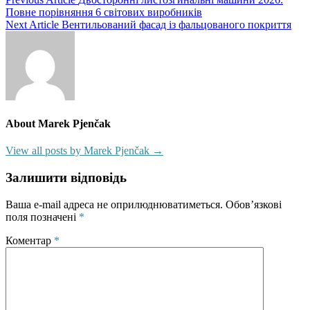
Повне порівняння 6 світових виробників
Next Article
Вентильований фасад із фальцованого покриття
About Marek Pjenčak
View all posts by Marek Pjenčak →
Залишити відповідь
Ваша e-mail адреса не оприлюднюватиметься.
Обов’язкові
поля позначені
*
Коментар
*