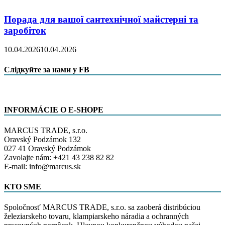
Порада для вашої сантехнічної майстерні та
заробіток
10.04.2026
10.04.2026
Слідкуйте за нами у FB
INFORMÁCIE O E-SHOPE
MARCUS TRADE, s.r.o.
Oravský Podzámok 132
027 41 Oravský Podzámok
Zavolajte nám: +421 43 238 82 82
E-mail: info@marcus.sk
KTO SME
Spoločnosť MARCUS TRADE, s.r.o. sa zaoberá distribúciou
železiarskeho tovaru, klampiarskeho náradia a ochranných