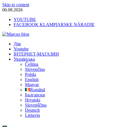
Skip to content
06.08.2026
YOUTUBE
FACEBOOK KLAMPIARSKE NÁRADIE
Marcus blog
Дім
Stavebné profily, náradie, izolácie
Youtube
ІНТЕРНЕТ-МАГАЗИН
Українська
Čeština
Slovenčina
Polski
English
Magyar
Română
Български
Hrvatski
Slovenščina
Deutsch
Lietuvių