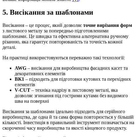
5. Висікання за шаблонами
Висікання – це процес, який дозволяє
точне вирізання форм
з листового металу за попередньо підготовленими
шаблонами. Це швидка та ефективна альтернатива ручному
різанню, яка гарантує повторюваність та точність кожної
деталі.
На практиці використовуються переважно такі технології:
AWG
– висікання для виробництва фасадних касет та
декоративних елементів
BK1
– підходить для підготовки кутових та перехідних
елементів
V-CUT
– техніка надрізу в листовому металі, яка
дозволяє згинання під гострими кутами без видимого
шва на поверхні
Висікання за шаблонами ідеально підходить для серійного
виробництва, де одна й та сама форма повторюється у більшій
кількості. Інвестиція в правильний інструмент позначається на
скороченні часу виробництва та якості кінцевого продукту.