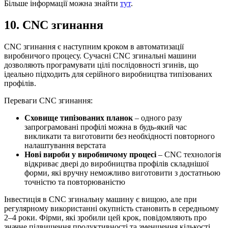
Більше інформації можна знайти
тут
.
10. CNC згинання
CNC згинання є наступним кроком в автоматизації
виробничого процесу. Сучасні CNC згинальні машини
дозволяють програмувати цілі послідовності згинів, що
ідеально підходить для серійного виробництва типізованих
профілів.
Переваги CNC згинання:
Сховище типізованих планок
– одного разу
запрограмовані профілі можна в будь-який час
викликати та виготовити без необхідності повторного
налаштування верстата
Нові вироби у виробничому процесі
– CNC технологія
відкриває двері до виробництва профілів складнішої
форми, які вручну неможливо виготовити з достатньою
точністю та повторюваністю
Інвестиція в CNC згинальну машину є вищою, але при
регулярному використанні окупність становить в середньому
2–4 роки. Фірми, які зробили цей крок, повідомляють про
значне підвищення продуктивності та зменшення кількості