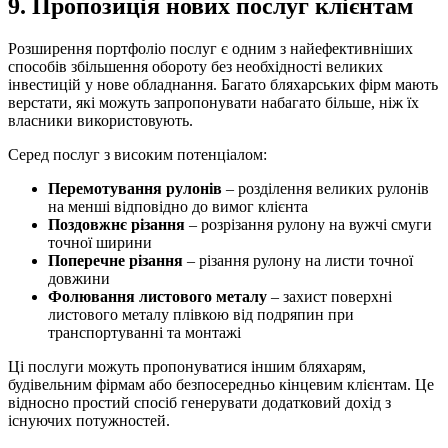
9. Пропозиція нових послуг клієнтам
Розширення портфоліо послуг є одним з найефективніших
способів збільшення обороту без необхідності великих
інвестицій у нове обладнання. Багато бляхарських фірм мають
верстати, які можуть запропонувати набагато більше, ніж їх
власники використовують.
Серед послуг з високим потенціалом:
Перемотування рулонів
– розділення великих рулонів
на менші відповідно до вимог клієнта
Поздовжнє різання
– розрізання рулону на вужчі смуги
точної ширини
Поперечне різання
– різання рулону на листи точної
довжини
Фолювання листового металу
– захист поверхні
листового металу плівкою від подряпин при
транспортуванні та монтажі
Ці послуги можуть пропонуватися іншим бляхарям,
будівельним фірмам або безпосередньо кінцевим клієнтам. Це
відносно простий спосіб генерувати додатковий дохід з
існуючих потужностей.