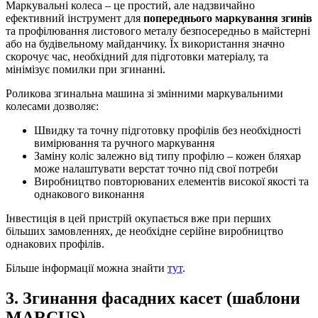
Маркувальні колеса – це простий, але надзвичайно
ефективний інструмент для
попереднього маркування згинів
та профілювання листового металу безпосередньо в майстерні
або на будівельному майданчику. Їх використання значно
скорочує час, необхідний для підготовки матеріалу, та
мінімізує помилки при згинанні.
Роликова згинальна машина зі змінними маркувальними
колесами дозволяє:
Швидку та точну підготовку профілів без необхідності
вимірювання та ручного маркування
Заміну коліс залежно від типу профілю – кожен бляхар
може налаштувати верстат точно під свої потреби
Виробництво повторюваних елементів високої якості та
однакового виконання
Інвестиція в цей пристрій окупається вже при перших
більших замовленнях, де необхідне серійне виробництво
однакових профілів.
Більше інформації можна знайти
тут
.
3. Згинання фасадних касет (шаблони
MARCUS)