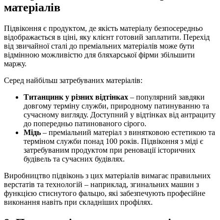
матеріалів
Підвіконня є продуктом, де якість матеріалу безпосередньо
відображається в ціні, яку клієнт готовий заплатити. Перехід
від звичайної сталі до преміальних матеріалів може бути
відмінною можливістю для бляхарської фірми збільшити
маржу.
Серед найбільш затребуваних матеріалів:
Титанцинк у різних відтінках
– популярний завдяки
довгому терміну служби, природному патинуванню та
сучасному вигляду. Доступний у відтінках від антрациту
до попередньо патинованого сірого.
Мідь
– преміальний матеріал з винятковою естетикою та
терміном служби понад 100 років. Підвіконня з міді є
затребуваним продуктом при реновації історичних
будівель та сучасних будівлях.
Виробництво підвіконь з цих матеріалів вимагає правильних
верстатів та технологій – наприклад, згинальних машин з
функцією стиснутого фальцю, які забезпечують професійне
виконання навіть при складніших профілях.