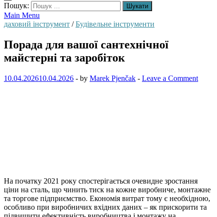
Пошук:
Main Menu
даховий інструмент
/
Будівельне інструменти
Порада для вашої сантехнічної
майстерні та заробіток
10.04.2026
10.04.2026
-
by
Marek Pjenčak
-
Leave a Comment
На початку 2021 року спостерігається очевидне зростання
ціни на сталь, що чинить тиск на кожне виробниче, монтажне
та торгове підприємство. Економія витрат тому є необхідною,
особливо при виробничих вхідних даних – як прискорити та
підвищити ефективність виробництва і монтажу на