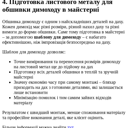
4. Підготовка листового металу для
обшивки димоходу в майстерні
Обшивка димоходу є одним з найскладніших деталей на даху.
Кожен димохід має різні розміри, різний нахил даху та різні
вимоги до форми обшивки. Саме тому підготовка в майстерні
– за допомогою
шаблону для димоходу
– є набагато
ефективнішою, ніж імпровізація безпосередньо на даху.
Шаблон для димоходу дозволяє:
Точне вимірювання та перенесення розмірів димоходу
на листовий метал ще до підйому на дах
Підготовку всіх деталей обшивки в теплій та зручній
майстерні
Значну економію часу при самому монтажі – бляхар
приходить на дах з готовими деталями, які залишається
лише встановити
Мінімізацію помилок і тим самим зайвих відходів
матеріалу
Результатом є швидший монтаж, менше споживання матеріалу
та професійне виконання деталі, яке клієнт оцінить.
Більше інформації можна знайти
тут
.