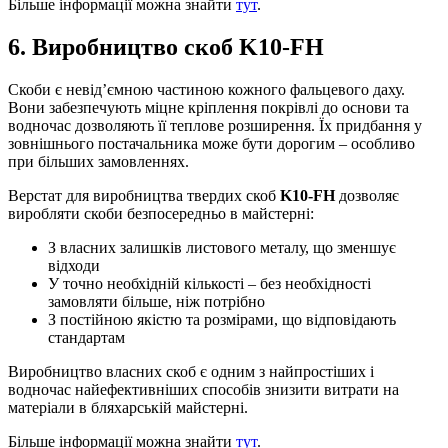
Більше інформації можна знайти
тут
.
6. Виробництво скоб K10-FH
Скоби є невід’ємною частиною кожного фальцевого даху.
Вони забезпечують міцне кріплення покрівлі до основи та
водночас дозволяють її теплове розширення. Їх придбання у
зовнішнього постачальника може бути дорогим – особливо
при більших замовленнях.
Верстат для виробництва твердих скоб
K10-FH
дозволяє
виробляти скоби безпосередньо в майстерні:
З власних залишків листового металу, що зменшує
відходи
У точно необхідній кількості – без необхідності
замовляти більше, ніж потрібно
З постійною якістю та розмірами, що відповідають
стандартам
Виробництво власних скоб є одним з найпростіших і
водночас найефективніших способів знизити витрати на
матеріали в бляхарській майстерні.
Більше інформації можна знайти
тут
.