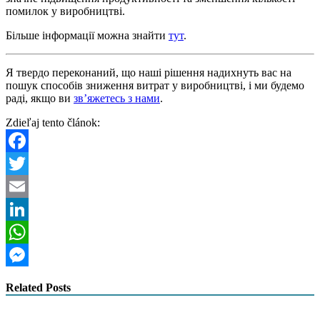
помилок у виробництві.
Більше інформації можна знайти
тут
.
Я твердо переконаний, що наші рішення надихнуть вас на
пошук способів зниження витрат у виробництві, і ми будемо
раді, якщо ви
зв’яжетесь з нами
.
Zdieľaj tento článok:
Facebook
Twitter
Email
LinkedIn
WhatsApp
Messenger
Related Posts