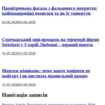
Провітрювана фасада з фальцевого покриття:
найпоширеніші помилки та як їх уникнути
02.06.2026
02.06.2026
Стречарський міні-ярмарок на території фірми
Strechart у Старій Любовні – перший випуск
31.05.2026
31.05.2026
Монтаж підвіконь: чому варто довірити це
майстру і як виглядає правильний процес
21.05.2026
02.06.2026
Навігація записів
Previous Article
Двосторонні листозгинальні машини 2026: