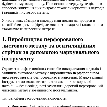
будівельному майданчику. Не в останню чергу, дуже цікавим
способом зниження цих витрат є також використання відходів
і залишків листового металу.
У наступних абзацах я викладу наш погляд на процеси в
кожній бляхарській фірмі, де можна заощадити і таким чином
стабілізувати виробничі витрати.
1. Виробництво перфорованого
листового металу та вентиляційних
стрічок за допомогою маркувального
інструменту
Одним з найефективніших способів використання відходів і
залишків листового металу є виробництво
перфорованого
листового металу
безпосередньо в майстерні. Маркувальний
інструмент дозволяє виготовляти саме такі отвори, які
потрібні – без необхідності замовляти дорогий перфорований
листовий метал у зовнішнього постачальника.
Типові сфери застосування включають:
Вентиляційні стрічки
– незамінний елемент кожного