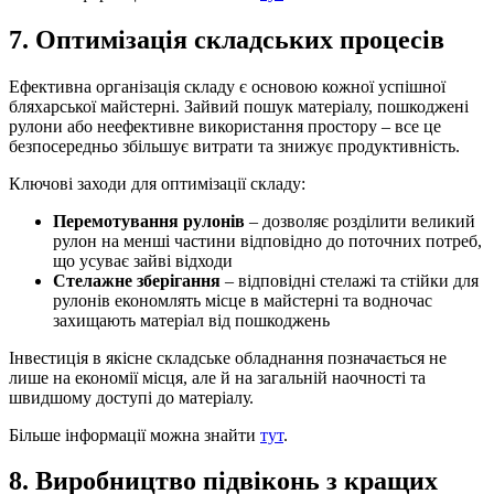
7. Оптимізація складських процесів
Ефективна організація складу є основою кожної успішної
бляхарської майстерні. Зайвий пошук матеріалу, пошкоджені
рулони або неефективне використання простору – все це
безпосередньо збільшує витрати та знижує продуктивність.
Ключові заходи для оптимізації складу:
Перемотування рулонів
– дозволяє розділити великий
рулон на менші частини відповідно до поточних потреб,
що усуває зайві відходи
Стелажне зберігання
– відповідні стелажі та стійки для
рулонів економлять місце в майстерні та водночас
захищають матеріал від пошкоджень
Інвестиція в якісне складське обладнання позначається не
лише на економії місця, але й на загальній наочності та
швидшому доступі до матеріалу.
Більше інформації можна знайти
тут
.
8. Виробництво підвіконь з кращих