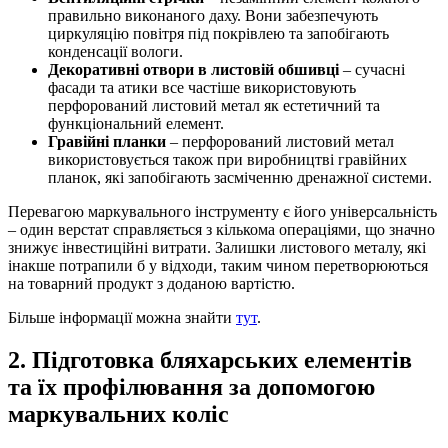
правильно виконаного даху. Вони забезпечують
циркуляцію повітря під покрівлею та запобігають
конденсації вологи.
Декоративні отвори в листовій обшивці
– сучасні
фасади та атики все частіше використовують
перфорований листовий метал як естетичний та
функціональний елемент.
Гравійні планки
– перфорований листовий метал
використовується також при виробництві гравійних
планок, які запобігають засміченню дренажної системи.
Перевагою маркувального інструменту є його універсальність
– один верстат справляється з кількома операціями, що значно
знижує інвестиційні витрати. Залишки листового металу, які
інакше потрапили б у відходи, таким чином перетворюються
на товарний продукт з доданою вартістю.
Більше інформації можна знайти
тут
.
2. Підготовка бляхарських елементів
та їх профілювання за допомогою
маркувальних коліс