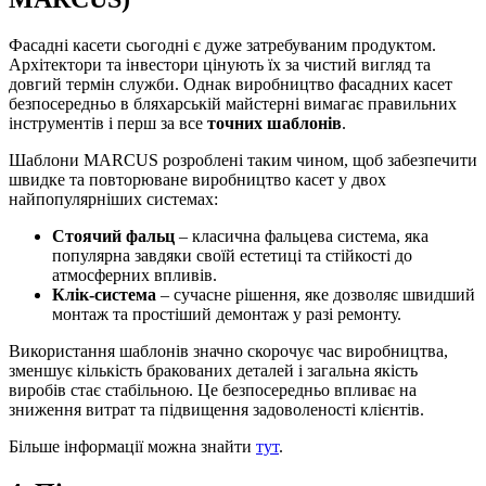
Фасадні касети сьогодні є дуже затребуваним продуктом.
Архітектори та інвестори цінують їх за чистий вигляд та
довгий термін служби. Однак виробництво фасадних касет
безпосередньо в бляхарській майстерні вимагає правильних
інструментів і перш за все
точних шаблонів
.
Шаблони MARCUS розроблені таким чином, щоб забезпечити
швидке та повторюване виробництво касет у двох
найпопулярніших системах:
Стоячий фальц
– класична фальцева система, яка
популярна завдяки своїй естетиці та стійкості до
атмосферних впливів.
Клік-система
– сучасне рішення, яке дозволяє швидший
монтаж та простіший демонтаж у разі ремонту.
Використання шаблонів значно скорочує час виробництва,
зменшує кількість бракованих деталей і загальна якість
виробів стає стабільною. Це безпосередньо впливає на
зниження витрат та підвищення задоволеності клієнтів.
Більше інформації можна знайти
тут
.