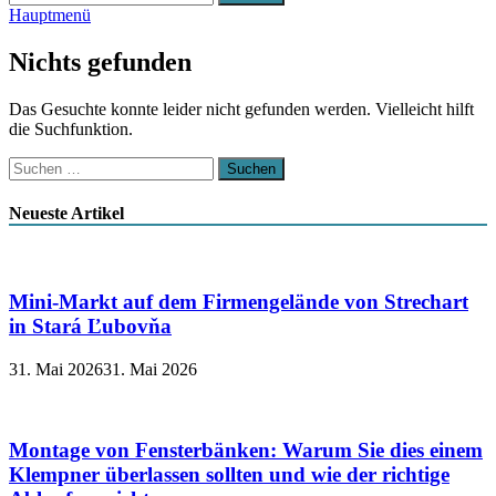
nach:
Hauptmenü
Nichts gefunden
Das Gesuchte konnte leider nicht gefunden werden. Vielleicht hilft
die Suchfunktion.
Suchen
nach:
Neueste Artikel
Mini-Markt auf dem Firmengelände von Strechart
in Stará Ľubovňa
31. Mai 2026
31. Mai 2026
Montage von Fensterbänken: Warum Sie dies einem
Klempner überlassen sollten und wie der richtige