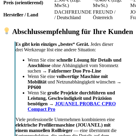
Preis (orientierend)
MwSt.)
MwSt.)
Mw
DACHFREUNDE
FREUND /
JO
Hersteller / Land
/ Deutschland
Österreich
Fr
Abschlussempfehlung für Ihre Kunden
Es gibt kein einziges „bestes“ Gerät.
Jedes dieser
drei Werkzeuge löst eine andere Situation:
Wenn Sie eine
schnelle Lösung für Details und
Anschlüsse
ohne Abhängigkeit vom Stromnetz
suchen →
Falzformer Duo Pro-Line
Wenn Sie eine
vollwertige Maschine mit
Mobilität
und Netzunabhängigkeit wünschen →
PP600
Wenn Sie
große Projekte durchführen und
Leistung, Geschwindigkeit und Präzision
benötigen
→
JOUANEL PROBAC CPRO
Compact Pro
Viele professionelle Unternehmen kombinieren eine
elektrische Profiliermaschine (JOUANEL) mit
einem manuellen Rollbieger
— eine übernimmt die
Serienproduktion, die andere die Details auf dem