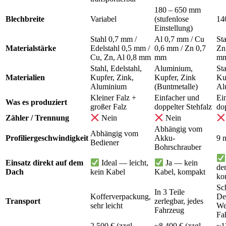
180 – 650 mm
Blechbreite
Variabel
(stufenlose
14
Einstellung)
Stahl 0,7 mm /
Al 0,7 mm / Cu
St
Materialstärke
Edelstahl 0,5 mm /
0,6 mm / Zn 0,7
Zn
Cu, Zn, Al 0,8 mm
mm
m
Stahl, Edelstahl,
Aluminium,
Sta
Materialien
Kupfer, Zink,
Kupfer, Zink
Ku
Aluminium
(Buntmetalle)
Al
Kleiner Falz +
Einfacher und
Ei
Was es produziert
großer Falz
doppelter Stehfalz
dop
Zähler / Trennung
Nein
Nein
Abhängig vom
Abhängig vom
Profiliergeschwindigkeit
Akku-
9 
Bediener
Bohrschrauber
Einsatz direkt auf dem
Ideal — leicht,
Ja — kein
de
Dach
kein Kabel
Kabel, kompakt
kon
Sc
In 3 Teile
Kofferverpackung,
De
Transport
zerlegbar, jedes
sehr leicht
We
Fahrzeug
Fa
2.500 € (zzgl.
~8.400 € (zzgl.
~1