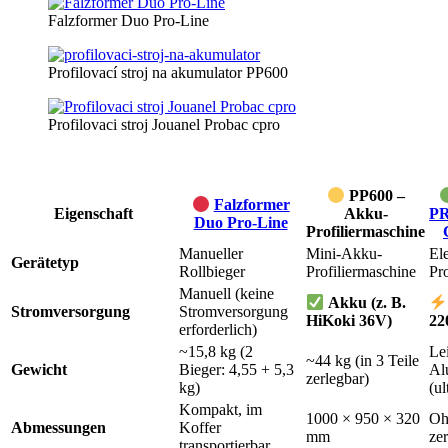
Falzformer Duo Pro-Line
Profilovací stroj na akumulator PP600
Profilovaci stroj Jouanel Probac cpro
PP600 –
Falzformer
Eigenschaft
Akku-
P
Duo Pro-Line
Profiliermaschine
Manueller
Mini-Akku-
Ele
Gerätetyp
Rollbieger
Profiliermaschine
Pr
Manuell (keine
Akku (z. B.
Stromversorgung
Stromversorgung
HiKoki 36V)
22
erforderlich)
~15,8 kg (2
Le
~44 kg (in 3 Teile
Gewicht
Bieger: 4,55 + 5,3
Al
zerlegbar)
kg)
(ul
Kompakt, im
1000 × 950 × 320
Oh
Abmessungen
Koffer
mm
ze
transportierbar