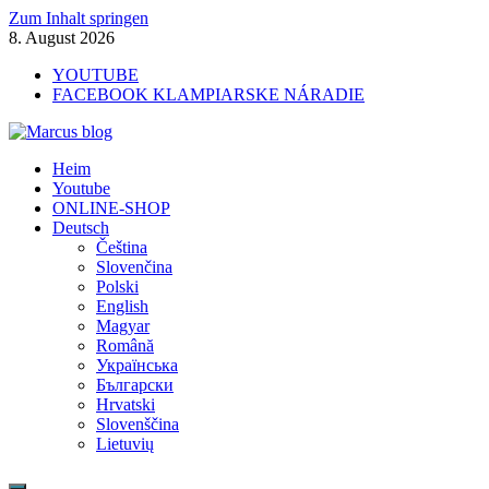
Zum Inhalt springen
8. August 2026
YOUTUBE
FACEBOOK KLAMPIARSKE NÁRADIE
Marcus blog
Heim
Stavebné profily, náradie, izolácie
Youtube
ONLINE-SHOP
Deutsch
Čeština
Slovenčina
Polski
English
Magyar
Română
Українська
Български
Hrvatski
Slovenščina
Lietuvių