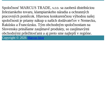
Spoločnosť MARCUS TRADE, s.r.o. sa zaoberá distribúciou
železiarskeho tovaru, klampiarskeho náradia a ochranných
pracovných pomôcok. Hlavnou konkurenčnou výhodou našej
spoločnosti je priamy nákup u našich dodávateľov v Nemecku,
Rakúsku a Francúzsku. Tým obchodným spoločnostiam na
Slovensku prinášame zaujímavé produkty, so zaujímavými
obchodnými príležitosťami a aj preto sme najlepší v regióne.
Copyright © 2026
Marcus blog
.