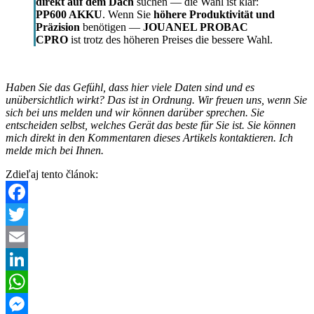
direkt auf dem Dach
suchen — die Wahl ist klar:
PP600 AKKU
. Wenn Sie
höhere Produktivität und
Präzision
benötigen —
JOUANEL PROBAC
CPRO
ist trotz des höheren Preises die bessere Wahl.
Haben Sie das Gefühl, dass hier viele Daten sind und es
unübersichtlich wirkt? Das ist in Ordnung. Wir freuen uns, wenn Sie
sich bei uns melden und wir können darüber sprechen. Sie
entscheiden selbst, welches Gerät das beste für Sie ist. Sie können
mich direkt in den Kommentaren dieses Artikels kontaktieren. Ich
melde mich bei Ihnen.
Zdieľaj tento článok:
Facebook
Twitter
Email
LinkedIn
WhatsApp