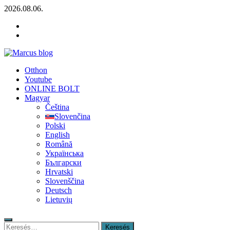
Skip
2026.08.06.
to
YOUTUBE
content
FACEBOOK
KLAMPIARSKE
NÁRADIE
Marcus blog
Otthon
Stavebné profily, náradie, izolácie
Youtube
ONLINE BOLT
Magyar
Čeština
Slovenčina
Polski
English
Română
Українська
Български
Hrvatski
Slovenščina
Deutsch
Lietuvių
Keresés: