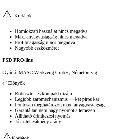
⚠️
Korlátok
Homlokzati használat nincs megadva
Max. anyagvastagság nincs megadva
Profilmagasság nincs megadva
Nagyobb eszközméret
FSD PRO-line
Gyártó: MASC Werkzeug GmbH, Németország
✅
Előnyök
Robusztus és kompakt dizájn
Legjobb zárómechanizmus — két piros kar
Pontosan meghatározott max. anyagvastagság
Garantáltan nem hagy nyomot a lemezen
Állítható érintkezési nyomás
Jó ár-teljesítmény arány
⚠️
Korlátok