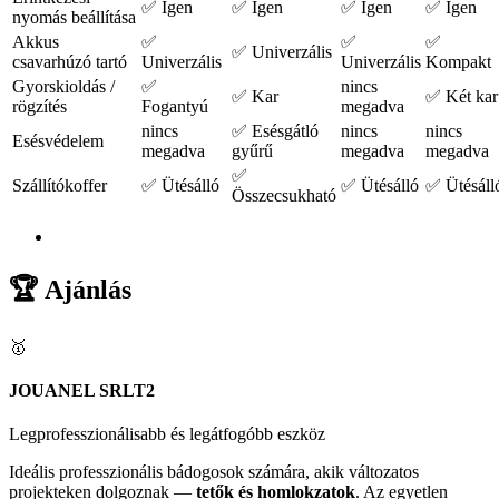
✅ Igen
✅ Igen
✅ Igen
✅ Igen
nyomás beállítása
Akkus
✅
✅
✅
✅ Univerzális
csavarhúzó tartó
Univerzális
Univerzális
Kompakt
Gyorskioldás /
✅
nincs
✅ Kar
✅ Két kar
rögzítés
Fogantyú
megadva
nincs
✅ Esésgátló
nincs
nincs
Esésvédelem
megadva
gyűrű
megadva
megadva
✅
Szállítókoffer
✅ Ütésálló
✅ Ütésálló
✅ Ütésáll
Összecsukható
🏆 Ajánlás
🥇
JOUANEL SRLT2
Legprofesszionálisabb és legátfogóbb eszköz
Ideális professzionális bádogosok számára, akik változatos
projekteken dolgoznak —
tetők és homlokzatok
. Az egyetlen