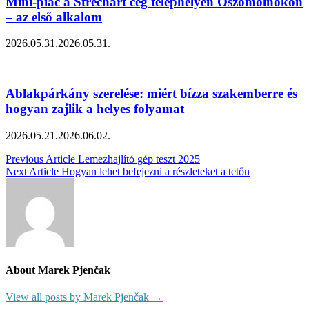
Mini-piac a Strechart cég telephelyén Ószomolnokon
– az első alkalom
2026.05.31.
2026.05.31.
Ablakpárkány szerelése: miért bízza szakemberre és
hogyan zajlik a helyes folyamat
2026.05.21.
2026.06.02.
Bejegyzés
Previous Article
Lemezhajlító gép teszt 2025
Next Article
Hogyan lehet befejezni a részleteket a tetőn
navigáció
About Marek Pjenčak
View all posts by Marek Pjenčak →