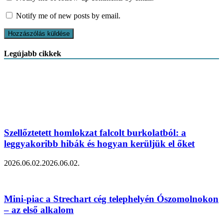
Notify me of new posts by email.
Legújabb cikkek
Szellőztetett homlokzat falcolt burkolatból: a
leggyakoribb hibák és hogyan kerüljük el őket
2026.06.02.
2026.06.02.
Mini-piac a Strechart cég telephelyén Ószomolnokon
– az első alkalom