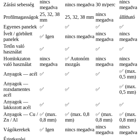
nincs
nincs
Zárási sebesség
nincs megadva
30 m/perc
megadva
megadva
25, 32, 38
nincs
Profilmagasságok
25, 32, 38 mm
állítható
mm
megadva
Egyenes panelek
✅
✅
✅
✅
Ívelt / görbített
nincs
nincs
✅ Igen
nincs megadva
panelek
megadva
megadva
Tetőn való
✅
✅
✅
✅
használat
Homlokzaton
nincs
✅ Autonóm
nincs
nincs
való használat
megadva
mozgás
megadva
megadva
✅ (max.
Anyagok — acél
✅
✅
✅
0,5 mm)
Anyagok —
✅ (max.
rozsdamentes
✅
✅
✅
0,5 mm)
acél
Anyagok —
✅
✅
✅
✅
lakkozott acél
Anyagok — Cu /
✅ (max.
✅ (max. 0,8
✅ (max.
✅ (max.
Zn / Al
0,8 mm)
mm)
0,8 mm)
0,8 mm)
nincs
nincs
Vágókerekek
✅ Igen
nincs megadva
megadva
megadva
Érintkezési