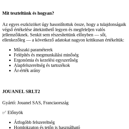
Mit teszteltünk és hogyan?
Az egyes eszközöket úgy hasonlítottuk össze, hogy a tulajdonságaik
végső értékelése áttekinthető legyen és megfeleljen valós
jellemzőiknek. Senkit sem részesítettünk előnyben — sőt,
ellenkezőleg — a következő adatokat nagyon kritikusan értékeltük:
Műszaki paraméterek
Felépítés és megmunkálási minőség
Ergonómia és kezelési egyszerűség
Alapfelszereltség és tartozékok
Ár-érték arány
JOUANEL SRLT2
Gyártó: Jouanel SAS, Franciaország
✅
Előnyök
Átfogóbb felszereltség
Homlokzaton és tetőn is használható