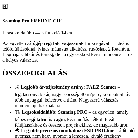
4️⃣
Seaming Pro FREUND CIE
Legsokoldalúbb — 3 funkció 1-ben
Az egyetlen zárógép
régi falc vágásának
funkciójával — ideális
tetőfelújításoknál. Nincs műanyag alkatrész, rugóslap, 2 fogantyú.
Legmagasabb ár és tömeg, de ha egy eszközt keres mindenre — ez
a helyes választás.
ÖSSZEFOGLALÁS
💰
Legjobb ár-teljesítmény arány:
FALZ Seamer
–
legalacsonyabb ár, nagy sebesség 30 m/perc, kompatibilitás
több anyaggal, beleértve a titánt. Nagyszerű választás
mindennapi használatra.
🏗️
Legsokoldalúbb:
Seaming PRO
– az egyetlen, amely
képes
régi falcot is vágni
, kézi indítás nélkül. Ideális
felújításokhoz és összetett projektekhez, de magasabb áron.
🎯
Legjobb precíziós munkához:
FSD PRO-line
– állítható
nyomás, nem hagy nyomot a lemezen, kiváló érzékeny