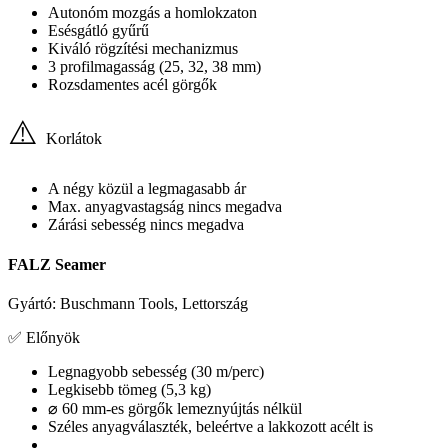
Autonóm mozgás a homlokzaton
Esésgátló gyűrű
Kiváló rögzítési mechanizmus
3 profilmagasság (25, 32, 38 mm)
Rozsdamentes acél görgők
⚠️
Korlátok
A négy közül a legmagasabb ár
Max. anyagvastagság nincs megadva
Zárási sebesség nincs megadva
FALZ Seamer
Gyártó: Buschmann Tools, Lettország
✅
Előnyök
Legnagyobb sebesség (30 m/perc)
Legkisebb tömeg (5,3 kg)
⌀ 60 mm-es görgők lemeznyújtás nélkül
Széles anyagválaszték, beleértve a lakkozott acélt is