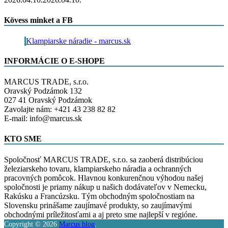
Kövess minket a FB
Klampiarske náradie - marcus.sk
INFORMÁCIE O E-SHOPE
MARCUS TRADE, s.r.o.
Oravský Podzámok 132
027 41 Oravský Podzámok
Zavolajte nám: +421 43 238 82 82
E-mail: info@marcus.sk
KTO SME
Spoločnosť MARCUS TRADE, s.r.o. sa zaoberá distribúciou
železiarskeho tovaru, klampiarskeho náradia a ochranných
pracovných pomôcok. Hlavnou konkurenčnou výhodou našej
spoločnosti je priamy nákup u našich dodávateľov v Nemecku,
Rakúsku a Francúzsku. Tým obchodným spoločnostiam na
Slovensku prinášame zaujímavé produkty, so zaujímavými
obchodnými príležitosťami a aj preto sme najlepší v regióne.
Copyright © 2026
Marcus blog
.