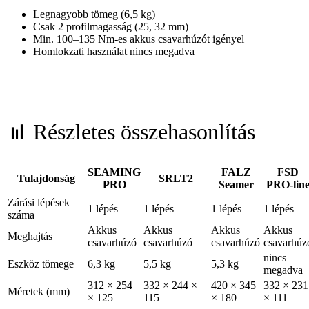
Legnagyobb tömeg (6,5 kg)
Csak 2 profilmagasság (25, 32 mm)
Min. 100–135 Nm-es akkus csavarhúzót igényel
Homlokzati használat nincs megadva
📊 Részletes összehasonlítás
SEAMING
FALZ
FSD
Tulajdonság
SRLT2
PRO
Seamer
PRO-lin
Zárási lépések
1 lépés
1 lépés
1 lépés
1 lépés
száma
Akkus
Akkus
Akkus
Akkus
Meghajtás
csavarhúzó
csavarhúzó
csavarhúzó
csavarhúz
nincs
Eszköz tömege
6,3 kg
5,5 kg
5,3 kg
megadva
312 × 254
332 × 244 ×
420 × 345
332 × 231
Méretek (mm)
× 125
115
× 180
× 111