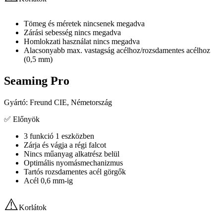
Tömeg és méretek nincsenek megadva
Zárási sebesség nincs megadva
Homlokzati használat nincs megadva
Alacsonyabb max. vastagság acélhoz/rozsdamentes acélhoz
(0,5 mm)
Seaming Pro
Gyártó: Freund CIE, Németország
✅
Előnyök
3 funkció 1 eszközben
Zárja és vágja a régi falcot
Nincs műanyag alkatrész belül
Optimális nyomásmechanizmus
Tartós rozsdamentes acél görgők
Acél 0,6 mm-ig
⚠️
Korlátok