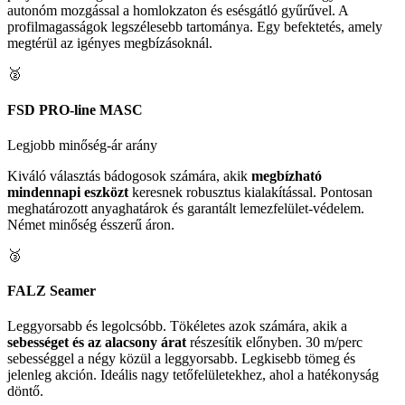
autonóm mozgással a homlokzaton és esésgátló gyűrűvel. A
profilmagasságok legszélesebb tartománya. Egy befektetés, amely
megtérül az igényes megbízásoknál.
🥈
FSD PRO-line MASC
Legjobb minőség-ár arány
Kiváló választás bádogosok számára, akik
megbízható
mindennapi eszközt
keresnek robusztus kialakítással. Pontosan
meghatározott anyaghatárok és garantált lemezfelület-védelem.
Német minőség ésszerű áron.
🥉
FALZ Seamer
Leggyorsabb és legolcsóbb. Tökéletes azok számára, akik a
sebességet és az alacsony árat
részesítik előnyben. 30 m/perc
sebességgel a négy közül a leggyorsabb. Legkisebb tömeg és
jelenleg akción. Ideális nagy tetőfelületekhez, ahol a hatékonyság
döntő.