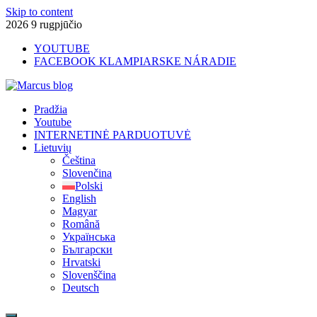
Skip to content
2026 9 rugpjūčio
YOUTUBE
FACEBOOK KLAMPIARSKE NÁRADIE
Marcus blog
Pradžia
Stavebné profily, náradie, izolácie
Youtube
INTERNETINĖ PARDUOTUVĖ
Lietuvių
Čeština
Slovenčina
Polski
English
Magyar
Română
Українська
Български
Hrvatski
Slovenščina
Deutsch