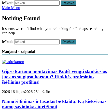
Ieškoti:
Main Menu
Nothing Found
It seems we can’t find what you’re looking for. Perhaps searching
can help.
Ieškoti:
Naujausi straipsniai
Gipso kartono montavimas Kodėl vengti slankiosios
juostos su gipso kartonu? Rinkitės profesinius
šešėlinius profilius!
2026 16 liepos
2026 26 birželio
Namo šiltinimas ir fasadas be klaidų: Ką kiekvienas
namų savininkas turi žinoti