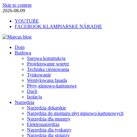
Skip to content
2026-08-09
YOUTUBE
FACEBOOK KLAMPIARSKE NÁRADIE
Marcus blog
Dom
Stavebné profily, náradie, izolácie
Budowa
Surowa konstrukcja
Projektowanie wnętrz
Technika cieniowania
Tynkowanie
Wentylowana fasada
Płyty gipsowo-kartonowe
Dach
Izolacja
Narzędzia
Narzędzia dekarskie
Narzędzia do montażu płyt gipsowo-kartonowych
Narzędzia dla murarzy
Elektronarzędzia
Narzędzia dla tynkarzy
Narzędzia dla stolarzy