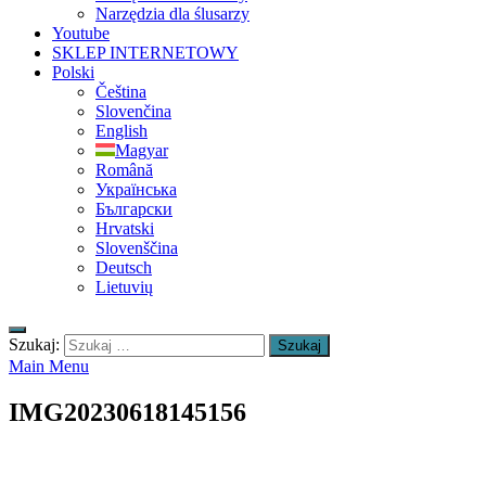
Narzędzia dla ślusarzy
Youtube
SKLEP INTERNETOWY
Polski
Čeština
Slovenčina
English
Magyar
Română
Українська
Български
Hrvatski
Slovenščina
Deutsch
Lietuvių
Szukaj:
Main Menu
IMG20230618145156