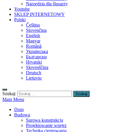
Narzędzia dla ślusarzy
Youtube
SKLEP INTERNETOWY
Polski
Čeština
Slovenčina
English
Magyar
Română
Українська
Български
Hrvatski
Slovenščina
Deutsch
Lietuvių
Szukaj:
Main Menu
Dom
Budowa
Surowa konstrukcja
Projektowanie wnętrz
Technika cieniowania