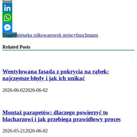
Email
LinkedIn
WhatsApp
Tagged
giętarka rolkowa
rowek stojący
buschmann
Messenger
Related Posts
Wentylowana fasada z pokrycia na rąbek:
najczęstsze błędy i jak ich unikać
2026-06-02
2026-06-02
Montaż parapetów: dlaczego powierzyć to
blacharzowi i jak przebiega prawidłowy proces
2026-05-21
2026-06-02