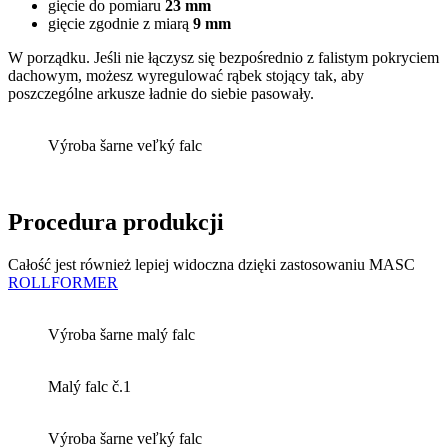
gięcie do pomiaru
23 mm
gięcie zgodnie z miarą
9 mm
W porządku. Jeśli nie łączysz się bezpośrednio z falistym pokryciem
dachowym, możesz wyregulować rąbek stojący tak, aby
poszczególne arkusze ładnie do siebie pasowały.
Výroba šarne veľký falc
Procedura produkcji
Całość jest również lepiej widoczna dzięki zastosowaniu MASC
ROLLFORMER
Výroba šarne malý falc
Malý falc č.1
Výroba šarne veľký falc