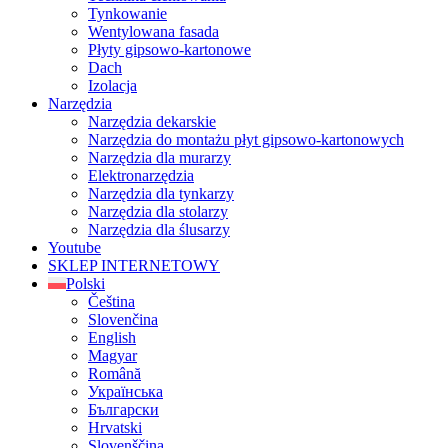
Tynkowanie
Wentylowana fasada
Płyty gipsowo-kartonowe
Dach
Izolacja
Narzędzia
Narzędzia dekarskie
Narzędzia do montażu płyt gipsowo-kartonowych
Narzędzia dla murarzy
Elektronarzędzia
Narzędzia dla tynkarzy
Narzędzia dla stolarzy
Narzędzia dla ślusarzy
Youtube
SKLEP INTERNETOWY
Polski
Čeština
Slovenčina
English
Magyar
Română
Українська
Български
Hrvatski
Slovenščina