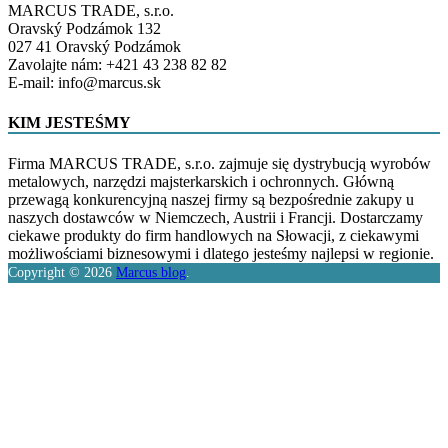
MARCUS TRADE, s.r.o.
Oravský Podzámok 132
027 41 Oravský Podzámok
Zavolajte nám: +421 43 238 82 82
E-mail: info@marcus.sk
KIM JESTEŚMY
Firma MARCUS TRADE, s.r.o. zajmuje się dystrybucją wyrobów
metalowych, narzędzi majsterkarskich i ochronnych. Główną
przewagą konkurencyjną naszej firmy są bezpośrednie zakupy u
naszych dostawców w Niemczech, Austrii i Francji. Dostarczamy
ciekawe produkty do firm handlowych na Słowacji, z ciekawymi
możliwościami biznesowymi i dlatego jesteśmy najlepsi w regionie.
Copyright © 2026
Marcus blog
.