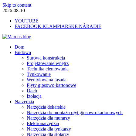
Skip to content
2026-08-10
YOUTUBE
FACEBOOK KLAMPIARSKE NÁRADIE
Marcus blog
Dom
Stavebné profily, náradie, izolácie
Budowa
Surowa konstrukcja
Projektowanie wnętrz
Technika cieniowania
Tynkowanie
Wentylowana fasada
Płyty gipsowo-kartonowe
Dach
Izolacja
Narzędzia
Narzędzia dekarskie
Narzędzia do montażu płyt gipsowo-kartonowych
Narzędzia dla murarzy
Elektronarzędzia
Narzędzia dla tynkarzy
Narzędzia dla stolarzy