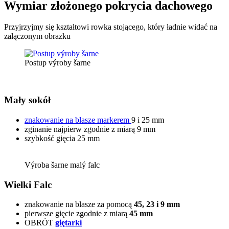
Wymiar złożonego pokrycia dachowego
Przyjrzyjmy się kształtowi rowka stojącego, który ładnie widać na
załączonym obrazku
Postup výroby šarne
Mały sokół
znakowanie na blasze markerem
9 i 25 mm
zginanie najpierw zgodnie z miarą 9 mm
szybkość gięcia 25 mm
Výroba šarne malý falc
Wielki Falc
znakowanie na blasze za pomocą
45, 23 i 9 mm
pierwsze gięcie zgodnie z miarą
45 mm
OBRÓT
giętarki