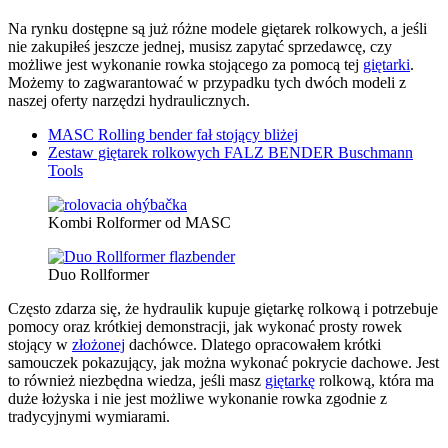
Na rynku dostępne są już różne modele giętarek rolkowych, a jeśli
nie zakupiłeś jeszcze jednej, musisz zapytać sprzedawcę, czy
możliwe jest wykonanie rowka stojącego za pomocą tej
giętarki
.
Możemy to zagwarantować w przypadku tych dwóch modeli z
naszej oferty narzędzi hydraulicznych.
MASC Rolling bender fał stojący bliżej
Zestaw giętarek rolkowych FALZ BENDER Buschmann
Tools
Kombi Rolformer od MASC
Duo Rollformer
Często zdarza się, że hydraulik kupuje giętarkę rolkową i potrzebuje
pomocy oraz krótkiej demonstracji, jak wykonać prosty rowek
stojący w
złożonej
dachówce. Dlatego opracowałem krótki
samouczek pokazujący, jak można wykonać pokrycie dachowe. Jest
to również niezbędna wiedza, jeśli masz
giętarkę
rolkową, która ma
duże łożyska i nie jest możliwe wykonanie rowka zgodnie z
tradycyjnymi wymiarami.