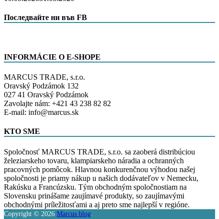
Последвайте ни във FB
INFORMÁCIE O E-SHOPE
MARCUS TRADE, s.r.o.
Oravský Podzámok 132
027 41 Oravský Podzámok
Zavolajte nám: +421 43 238 82 82
E-mail: info@marcus.sk
KTO SME
Spoločnosť MARCUS TRADE, s.r.o. sa zaoberá distribúciou
železiarskeho tovaru, klampiarskeho náradia a ochranných
pracovných pomôcok. Hlavnou konkurenčnou výhodou našej
spoločnosti je priamy nákup u našich dodávateľov v Nemecku,
Rakúsku a Francúzsku. Tým obchodným spoločnostiam na
Slovensku prinášame zaujímavé produkty, so zaujímavými
obchodnými príležitosťami a aj preto sme najlepší v regióne.
Copyright © 2026
Marcus blog
.