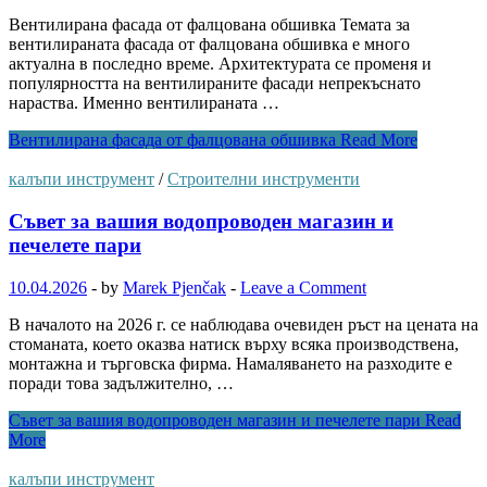
Вентилирана фасада от фалцована обшивка Темата за
вентилираната фасада от фалцована обшивка е много
актуална в последно време. Архитектурата се променя и
популярността на вентилираните фасади непрекъснато
нараства. Именно вентилираната …
Вентилирана фасада от фалцована обшивка
Read More
калъпи инструмент
/
Строителни инструменти
Съвет за вашия водопроводен магазин и
печелете пари
10.04.2026
-
by
Marek Pjenčak
-
Leave a Comment
В началото на 2026 г. се наблюдава очевиден ръст на цената на
стоманата, което оказва натиск върху всяка производствена,
монтажна и търговска фирма. Намаляването на разходите е
поради това задължително, …
Съвет за вашия водопроводен магазин и печелете пари
Read
More
калъпи инструмент