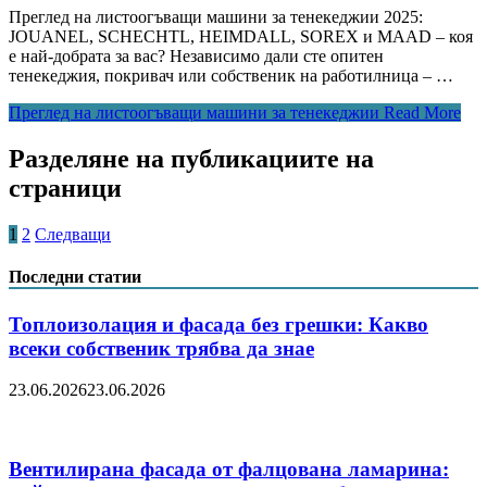
Преглед на листоогъващи машини за тенекеджии 2025:
JOUANEL, SCHECHTL, HEIMDALL, SOREX и MAAD – коя
е най-добрата за вас? Независимо дали сте опитен
тенекеджия, покривач или собственик на работилница – …
Преглед на листоогъващи машини за тенекеджии
Read More
Разделяне на публикациите на
страници
1
2
Следващи
Последни статии
Топлоизолация и фасада без грешки: Какво
всеки собственик трябва да знае
23.06.2026
23.06.2026
Вентилирана фасада от фалцована ламарина: