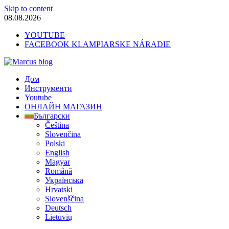
Skip to content
08.08.2026
YOUTUBE
FACEBOOK KLAMPIARSKE NÁRADIE
Marcus blog
Дом
Stavebné profily, náradie, izolácie
Инструменти
Youtube
ОНЛАЙН МАГАЗИН
Български
Čeština
Slovenčina
Polski
English
Magyar
Română
Українська
Hrvatski
Slovenščina
Deutsch
Lietuvių