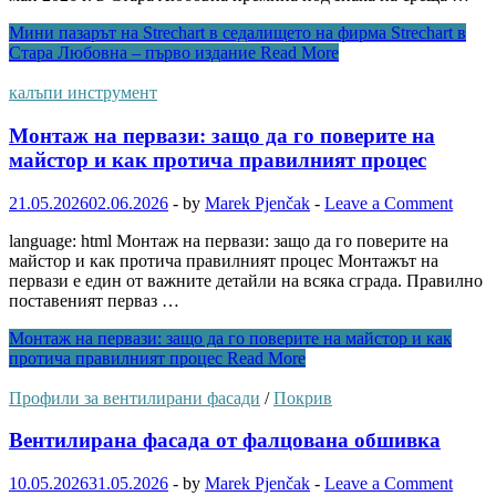
Мини пазарът на Strechart в седалището на фирма Strechart в
Стара Любовна – първо издание
Read More
калъпи инструмент
Монтаж на первази: защо да го поверите на
майстор и как протича правилният процес
21.05.2026
02.06.2026
-
by
Marek Pjenčak
-
Leave a Comment
language: html Монтаж на первази: защо да го поверите на
майстор и как протича правилният процес Монтажът на
первази е един от важните детайли на всяка сграда. Правилно
поставеният перваз …
Монтаж на первази: защо да го поверите на майстор и как
протича правилният процес
Read More
Профили за вентилирани фасади
/
Покрив
Вентилирана фасада от фалцована обшивка
10.05.2026
31.05.2026
-
by
Marek Pjenčak
-
Leave a Comment