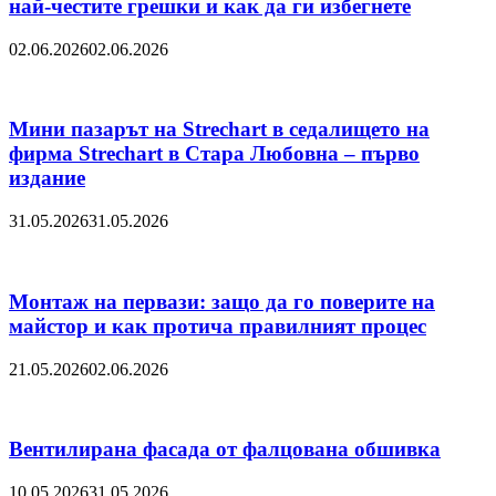
най-честите грешки и как да ги избегнете
02.06.2026
02.06.2026
Мини пазарът на Strechart в седалището на
фирма Strechart в Стара Любовна – първо
издание
31.05.2026
31.05.2026
Монтаж на первази: защо да го поверите на
майстор и как протича правилният процес
21.05.2026
02.06.2026
Вентилирана фасада от фалцована обшивка
10.05.2026
31.05.2026