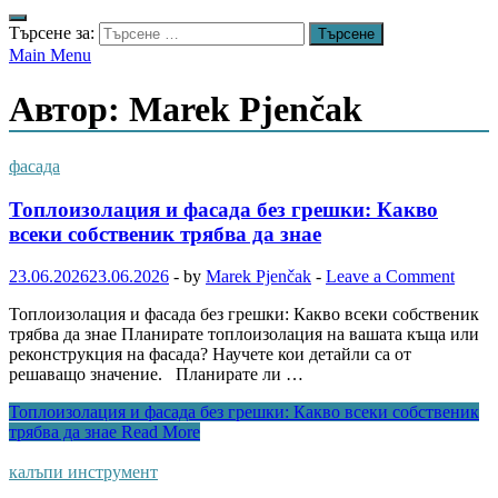
Търсене за:
Main Menu
Автор:
Marek Pjenčak
фасада
Топлоизолация и фасада без грешки: Какво
всеки собственик трябва да знае
23.06.2026
23.06.2026
-
by
Marek Pjenčak
-
Leave a Comment
Топлоизолация и фасада без грешки: Какво всеки собственик
трябва да знае Планирате топлоизолация на вашата къща или
реконструкция на фасада? Научете кои детайли са от
решаващо значение. Планирате ли …
Топлоизолация и фасада без грешки: Какво всеки собственик
трябва да знае
Read More
калъпи инструмент