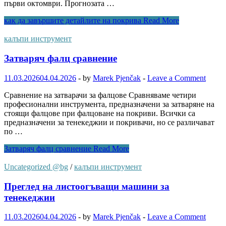
първи октомври. Прогнозата …
как да завършите детайлите на покрива
Read More
калъпи инструмент
Затваряч фалц сравнение
11.03.2026
04.04.2026
-
by
Marek Pjenčak
-
Leave a Comment
Сравнение на затварачи за фалцове Сравняваме четири
професионални инструмента, предназначени за затваряне на
стоящи фалцове при фалцоване на покриви. Всички са
предназначени за тенекеджии и покривачи, но се различават
по …
Затваряч фалц сравнение
Read More
Uncategorized @bg
/
калъпи инструмент
Преглед на листоогъващи машини за
тенекеджии
11.03.2026
04.04.2026
-
by
Marek Pjenčak
-
Leave a Comment