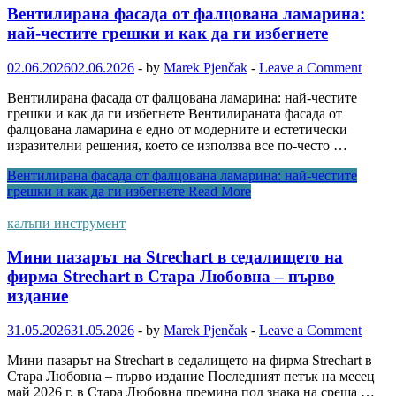
Вентилирана фасада от фалцована ламарина:
най-честите грешки и как да ги избегнете
02.06.2026
02.06.2026
-
by
Marek Pjenčak
-
Leave a Comment
Вентилирана фасада от фалцована ламарина: най-честите
грешки и как да ги избегнете Вентилираната фасада от
фалцована ламарина е едно от модерните и естетически
изразителни решения, което се използва все по-често …
Вентилирана фасада от фалцована ламарина: най-честите
грешки и как да ги избегнете
Read More
калъпи инструмент
Мини пазарът на Strechart в седалището на
фирма Strechart в Стара Любовна – първо
издание
31.05.2026
31.05.2026
-
by
Marek Pjenčak
-
Leave a Comment
Мини пазарът на Strechart в седалището на фирма Strechart в
Стара Любовна – първо издание Последният петък на месец
май 2026 г. в Стара Любовна премина под знака на среща …