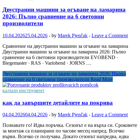
Двустранни машини за огъване на ламарина
2026: Пълно сравнение на 6 световни
производители
10.04.2026
25.04.2026
-
by
Marek Pjenčak
-
Leave a Comment
Сравнение на двустранни машини за огъване на ламарина
Двустранни машини за огъване на ламарина 2026: Пълно
сравнение на 6 световни производители EVOBEND ·
Biegemaster · RAS · Variobend · JORNS …
Двустранни машини за огъване на ламарина 2026: Пълно
сравнение на 6 световни производители
Read More
калъпи инструмент
как да завършите детайлите на покрива
04.04.2026
04.04.2026
-
by
Marek Pjenčak
-
Leave a Comment
Познавате го! Идва поръчка. Сезонът е на върха си. Сроковете
за монтаж са планирани по часове месец напред. Всичко
върви. Всичко се получава. Докато сезонът напредва, идва