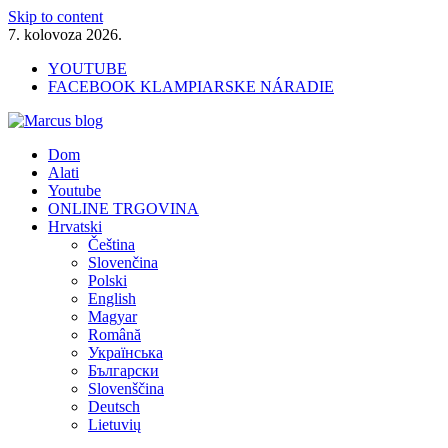
Skip to content
7. kolovoza 2026.
YOUTUBE
FACEBOOK KLAMPIARSKE NÁRADIE
Marcus blog
Dom
Stavebné profily, náradie, izolácie
Alati
Youtube
ONLINE TRGOVINA
Hrvatski
Čeština
Slovenčina
Polski
English
Magyar
Română
Українська
Български
Slovenščina
Deutsch
Lietuvių