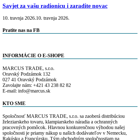
Savjet za vašu radionicu i zaradite novac
10. travnja 2026.
10. travnja 2026.
Pratite nas na FB
INFORMÁCIE O E-SHOPE
MARCUS TRADE, s.r.o.
Oravský Podzámok 132
027 41 Oravský Podzámok
Zavolajte nám: +421 43 238 82 82
E-mail: info@marcus.sk
KTO SME
Spoločnosť MARCUS TRADE, s.r.o. sa zaoberá distribúciou
železiarskeho tovaru, klampiarskeho náradia a ochranných
pracovných pomôcok. Hlavnou konkurenčnou výhodou našej
spoločnosti je priamy nákup u našich dodávateľov v Nemecku,
Rakúsku a Francúzsku. Tým obchodným spoločnostiam na