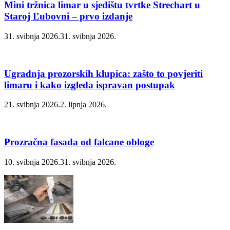
Mini tržnica limar u sjedištu tvrtke Strechart u
Staroj Ľubovni – prvo izdanje
31. svibnja 2026.
31. svibnja 2026.
Ugradnja prozorskih klupica: zašto to povjeriti
limaru i kako izgleda ispravan postupak
21. svibnja 2026.
2. lipnja 2026.
Prozračna fasada od falcane obloge
10. svibnja 2026.
31. svibnja 2026.