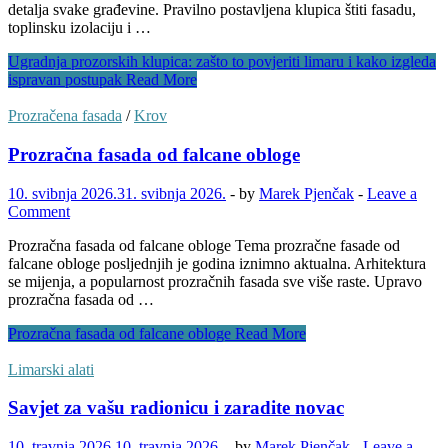
detalja svake građevine. Pravilno postavljena klupica štiti fasadu,
toplinsku izolaciju i …
Ugradnja prozorskih klupica: zašto to povjeriti limaru i kako izgleda
ispravan postupak
Read More
Prozračena fasada
/
Krov
Prozračna fasada od falcane obloge
10. svibnja 2026.
31. svibnja 2026.
-
by
Marek Pjenčak
-
Leave a
Comment
Prozračna fasada od falcane obloge Tema prozračne fasade od
falcane obloge posljednjih je godina iznimno aktualna. Arhitektura
se mijenja, a popularnost prozračnih fasada sve više raste. Upravo
prozračna fasada od …
Prozračna fasada od falcane obloge
Read More
Limarski alati
Savjet za vašu radionicu i zaradite novac
10. travnja 2026.
10. travnja 2026.
-
by
Marek Pjenčak
-
Leave a