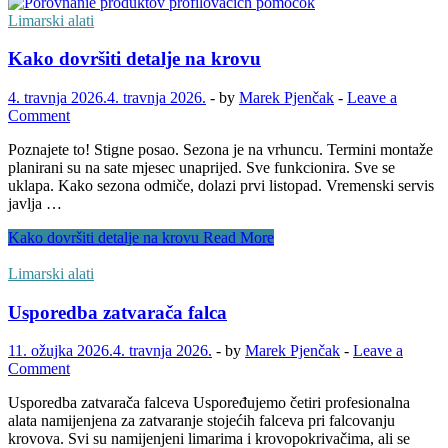
Limarski alati
Kako dovršiti detalje na krovu
4. travnja 2026.
4. travnja 2026.
-
by
Marek Pjenčak
-
Leave a
Comment
Poznajete to! Stigne posao. Sezona je na vrhuncu. Termini montaže
planirani su na sate mjesec unaprijed. Sve funkcionira. Sve se
uklapa. Kako sezona odmiče, dolazi prvi listopad. Vremenski servis
javlja …
Kako dovršiti detalje na krovu
Read More
Limarski alati
Usporedba zatvarača falca
11. ožujka 2026.
4. travnja 2026.
-
by
Marek Pjenčak
-
Leave a
Comment
Usporedba zatvarača falceva Uspoređujemo četiri profesionalna
alata namijenjena za zatvaranje stojećih falceva pri falcovanju
krovova. Svi su namijenjeni limarima i krovopokrivačima, ali se