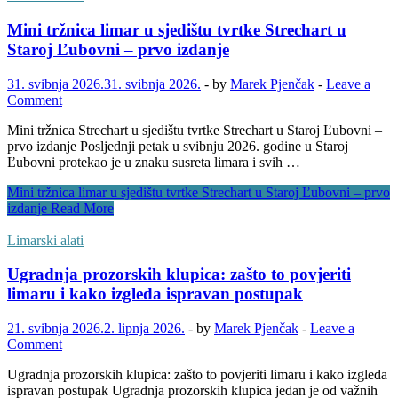
Mini tržnica limar u sjedištu tvrtke Strechart u
Staroj Ľubovni – prvo izdanje
31. svibnja 2026.
31. svibnja 2026.
-
by
Marek Pjenčak
-
Leave a
Comment
Mini tržnica Strechart u sjedištu tvrtke Strechart u Staroj Ľubovni –
prvo izdanje Posljednji petak u svibnju 2026. godine u Staroj
Ľubovni protekao je u znaku susreta limara i svih …
Mini tržnica limar u sjedištu tvrtke Strechart u Staroj Ľubovni – prvo
izdanje
Read More
Limarski alati
Ugradnja prozorskih klupica: zašto to povjeriti
limaru i kako izgleda ispravan postupak
21. svibnja 2026.
2. lipnja 2026.
-
by
Marek Pjenčak
-
Leave a
Comment
Ugradnja prozorskih klupica: zašto to povjeriti limaru i kako izgleda
ispravan postupak Ugradnja prozorskih klupica jedan je od važnih