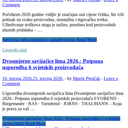
Comment
Početkom 2026 godine vidljiv je značajan rast cijene čelika, što vrši
pritisak na svaku proizvodnu, montažnu i trgovačku tvrtku.
Uštedivanje troškova stoga je nužno, posebno kod proizvodnih
ulaznih podataka – …
Savjet za vašu radionicu i zaradite novac
Read More
Limarski alati
Dvosmjerne savijačice lima 2026.: Potpuna
usporedba 6 svjetskih proizvođača
10. travnja 2026.
25. travnja 2026.
-
by
Marek Pjenčak
-
Leave a
Comment
Usporedba dvosmjernih savijačica lima Dvosmjerne savijačice lima
2026.: Potpuna usporedba 6 svjetskih proizvođača EVOBEND ·
Biegemaster · RAS · Variobend · JORNS · THALMANN – Koja
je prava za vaš …
Dvosmjerne savijačice lima 2026.: Potpuna usporedba 6 svjetskih
proizvođača
Read More