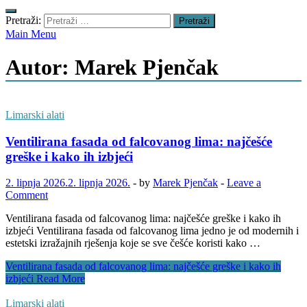
Pretraži:
Main Menu
Autor:
Marek Pjenčak
Limarski alati
Ventilirana fasada od falcovanog lima: najčešće
greške i kako ih izbjeći
2. lipnja 2026.
2. lipnja 2026.
-
by
Marek Pjenčak
-
Leave a
Comment
Ventilirana fasada od falcovanog lima: najčešće greške i kako ih
izbjeći Ventilirana fasada od falcovanog lima jedno je od modernih i
estetski izražajnih rješenja koje se sve češće koristi kako …
Ventilirana fasada od falcovanog lima: najčešće greške i kako ih
izbjeći
Read More
Limarski alati