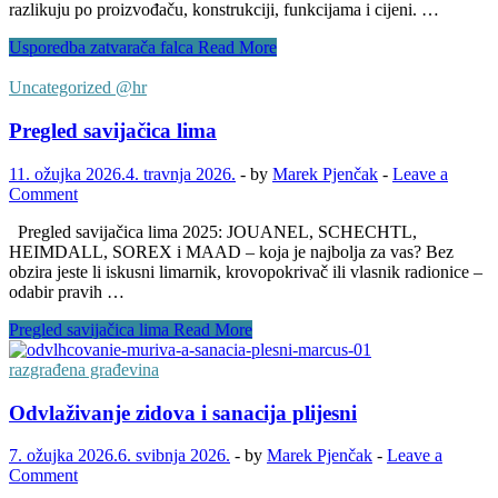
razlikuju po proizvođaču, konstrukciji, funkcijama i cijeni. …
Usporedba zatvarača falca
Read More
Uncategorized @hr
Pregled savijačica lima
11. ožujka 2026.
4. travnja 2026.
-
by
Marek Pjenčak
-
Leave a
Comment
Pregled savijačica lima 2025: JOUANEL, SCHECHTL,
HEIMDALL, SOREX i MAAD – koja je najbolja za vas? Bez
obzira jeste li iskusni limarnik, krovopokrivač ili vlasnik radionice –
odabir pravih …
Pregled savijačica lima
Read More
razgrađena građevina
Odvlaživanje zidova i sanacija plijesni
7. ožujka 2026.
6. svibnja 2026.
-
by
Marek Pjenčak
-
Leave a
Comment