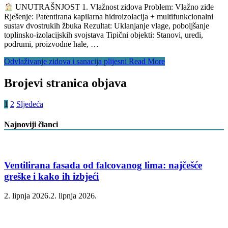
UNUTRAŠNJOST 1. Vlažnost zidova Problem: Vlažno ziđe
Rješenje: Patentirana kapilarna hidroizolacija + multifunkcionalni
sustav dvostrukih žbuka Rezultat: Uklanjanje vlage, poboljšanje
toplinsko-izolacijskih svojstava Tipični objekti: Stanovi, uredi,
podrumi, proizvodne hale, …
Odvlaživanje zidova i sanacija plijesni
Read More
Brojevi stranica objava
1
2
Sljedeća
Najnoviji članci
Ventilirana fasada od falcovanog lima: najčešće
greške i kako ih izbjeći
2. lipnja 2026.
2. lipnja 2026.