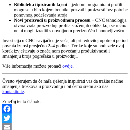
Biblioteka tipiziranih lajsni
– jednom programirani profili
mogu se u bilo kojem trenutku pozvati i proizvesti bez potrebe
ponovnog podešavanja stroja
Novi proizvodi u proizvodnom procesu
– CNC tehnologija
otvara vrata proizvodnji profila složenijih oblika koji se ručno
ne bi mogli izraditi s dovoljnom preciznošću i ponovljivošću
Investicija u CNC savijačicu je veća, ali pri redovitoj upotrebi period
povrata iznosi prosječno 2–4 godine. Tvrtke koje su poduzele ovaj
korak izvještavaju o značajnom povećanju produktivnosti i
smanjenju broja pogrešaka u proizvodnji.
Više informacija možete pronaći
ovdje
.
Čvrsto vjerujem da će naša rješenja inspirirati vas da tražite načine
smanjenja troškova u proizvodnji i bit ćemo sretni ako nas
kontaktirate
.
Zdieľaj tento článok:
Facebook
Twitter