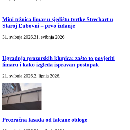
Mini tržnica limar u sjedištu tvrtke Strechart u
Staroj Ľubovni – prvo izdanje
31. svibnja 2026.
31. svibnja 2026.
Ugradnja prozorskih klupica: zašto to povjeriti
limaru i kako izgleda ispravan postupak
21. svibnja 2026.
2. lipnja 2026.
Prozračna fasada od falcane obloge