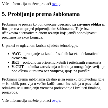
Više informacija možete pronaći
ovdje
.
5. Probijanje prema šablonama
Probijanje je proces koji omogućuje
precizno izrezivanje oblika
iz
lima prema unaprijed pripremljenim šablonama. To je brza i
učinkovita alternativa ručnom rezanju koja jamči ponovljivost i
preciznost svakog komada.
U praksi se uglavnom koriste sljedeće tehnologije:
AWG
– probijanje za izradu fasadnih kaseta i dekorativnih
elemenata
BK1
– pogodno za pripremu kutnih i prijelaznih elemenata
V-CUT
– tehnika zarezivanja u lim koja omogućuje savijanje
pod oštrim kutovima bez vidljivog spoja na površini
Probijanje prema šablonama idealno je za serijsku proizvodnju gdje
se isti oblik ponavlja u većim količinama. Investicija u pravi alat
odražava se u smanjenju vremena proizvodnje i kvaliteti finalnog
proizvoda.
Više informacija možete pronaći
ovdje
.