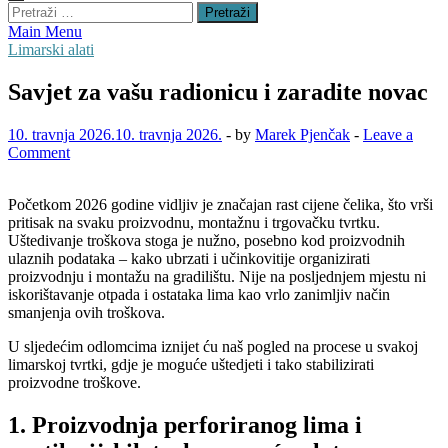
Pretraži:
Main Menu
Limarski alati
Savjet za vašu radionicu i zaradite novac
10. travnja 2026.
10. travnja 2026.
-
by
Marek Pjenčak
-
Leave a
Comment
Početkom 2026 godine vidljiv je značajan rast cijene čelika, što vrši
pritisak na svaku proizvodnu, montažnu i trgovačku tvrtku.
Uštedivanje troškova stoga je nužno, posebno kod proizvodnih
ulaznih podataka – kako ubrzati i učinkovitije organizirati
proizvodnju i montažu na gradilištu. Nije na posljednjem mjestu ni
iskorištavanje otpada i ostataka lima kao vrlo zanimljiv način
smanjenja ovih troškova.
U sljedećim odlomcima iznijet ću naš pogled na procese u svakoj
limarskoj tvrtki, gdje je moguće uštedjeti i tako stabilizirati
proizvodne troškove.
1. Proizvodnja perforiranog lima i