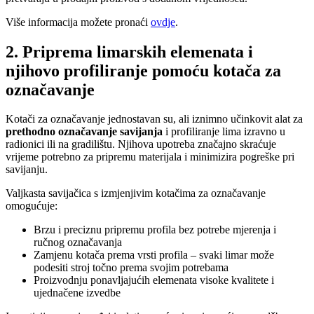
Više informacija možete pronaći
ovdje
.
2. Priprema limarskih elemenata i
njihovo profiliranje pomoću kotača za
označavanje
Kotači za označavanje jednostavan su, ali iznimno učinkovit alat za
prethodno označavanje savijanja
i profiliranje lima izravno u
radionici ili na gradilištu. Njihova upotreba značajno skraćuje
vrijeme potrebno za pripremu materijala i minimizira pogreške pri
savijanju.
Valjkasta savijačica s izmjenjivim kotačima za označavanje
omogućuje:
Brzu i preciznu pripremu profila bez potrebe mjerenja i
ručnog označavanja
Zamjenu kotača prema vrsti profila – svaki limar može
podesiti stroj točno prema svojim potrebama
Proizvodnju ponavljajućih elemenata visoke kvalitete i
ujednačene izvedbe