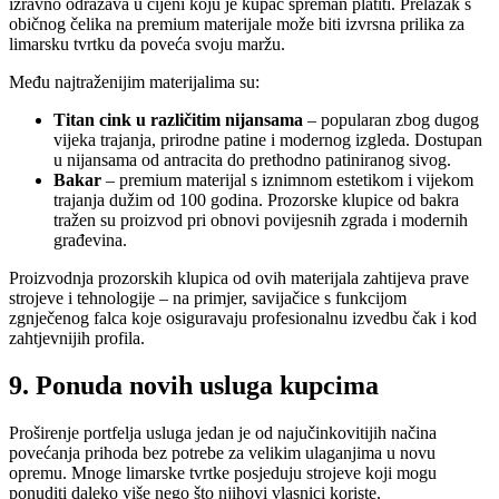
izravno odražava u cijeni koju je kupac spreman platiti. Prelazak s
običnog čelika na premium materijale može biti izvrsna prilika za
limarsku tvrtku da poveća svoju maržu.
Među najtraženijim materijalima su:
Titan cink u različitim nijansama
– popularan zbog dugog
vijeka trajanja, prirodne patine i modernog izgleda. Dostupan
u nijansama od antracita do prethodno patiniranog sivog.
Bakar
– premium materijal s iznimnom estetikom i vijekom
trajanja dužim od 100 godina. Prozorske klupice od bakra
tražen su proizvod pri obnovi povijesnih zgrada i modernih
građevina.
Proizvodnja prozorskih klupica od ovih materijala zahtijeva prave
strojeve i tehnologije – na primjer, savijačice s funkcijom
zgnječenog falca koje osiguravaju profesionalnu izvedbu čak i kod
zahtjevnijih profila.
9. Ponuda novih usluga kupcima
Proširenje portfelja usluga jedan je od najučinkovitijih načina
povećanja prihoda bez potrebe za velikim ulaganjima u novu
opremu. Mnoge limarske tvrtke posjeduju strojeve koji mogu
ponuditi daleko više nego što njihovi vlasnici koriste.