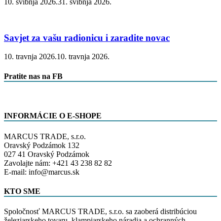
10. svibnja 2026.
31. svibnja 2026.
Savjet za vašu radionicu i zaradite novac
10. travnja 2026.
10. travnja 2026.
Pratite nas na FB
INFORMÁCIE O E-SHOPE
MARCUS TRADE, s.r.o.
Oravský Podzámok 132
027 41 Oravský Podzámok
Zavolajte nám: +421 43 238 82 82
E-mail: info@marcus.sk
KTO SME
Spoločnosť MARCUS TRADE, s.r.o. sa zaoberá distribúciou
železiarskeho tovaru, klampiarskeho náradia a ochranných