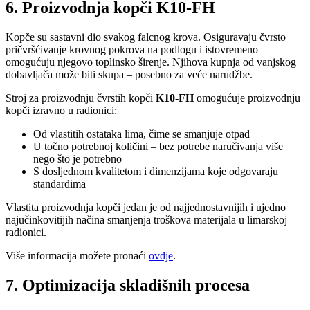
6. Proizvodnja kopči K10-FH
Kopče su sastavni dio svakog falcnog krova. Osiguravaju čvrsto
pričvršćivanje krovnog pokrova na podlogu i istovremeno
omogućuju njegovo toplinsko širenje. Njihova kupnja od vanjskog
dobavljača može biti skupa – posebno za veće narudžbe.
Stroj za proizvodnju čvrstih kopči
K10-FH
omogućuje proizvodnju
kopči izravno u radionici:
Od vlastitih ostataka lima, čime se smanjuje otpad
U točno potrebnoj količini – bez potrebe naručivanja više
nego što je potrebno
S dosljednom kvalitetom i dimenzijama koje odgovaraju
standardima
Vlastita proizvodnja kopči jedan je od najjednostavnijih i ujedno
najučinkovitijih načina smanjenja troškova materijala u limarskoj
radionici.
Više informacija možete pronaći
ovdje
.
7. Optimizacija skladišnih procesa