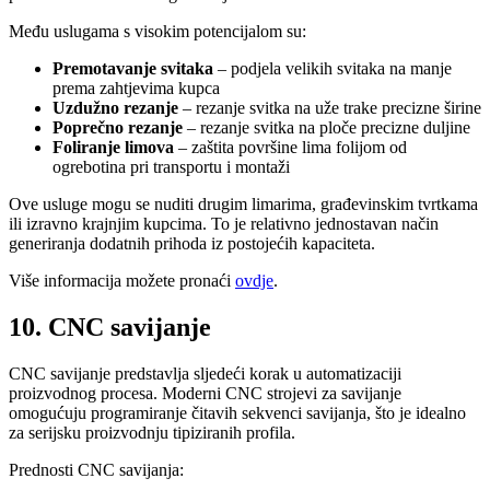
Među uslugama s visokim potencijalom su:
Premotavanje svitaka
– podjela velikih svitaka na manje
prema zahtjevima kupca
Uzdužno rezanje
– rezanje svitka na uže trake precizne širine
Poprečno rezanje
– rezanje svitka na ploče precizne duljine
Foliranje limova
– zaštita površine lima folijom od
ogrebotina pri transportu i montaži
Ove usluge mogu se nuditi drugim limarima, građevinskim tvrtkama
ili izravno krajnjim kupcima. To je relativno jednostavan način
generiranja dodatnih prihoda iz postojećih kapaciteta.
Više informacija možete pronaći
ovdje
.
10. CNC savijanje
CNC savijanje predstavlja sljedeći korak u automatizaciji
proizvodnog procesa. Moderni CNC strojevi za savijanje
omogućuju programiranje čitavih sekvenci savijanja, što je idealno
za serijsku proizvodnju tipiziranih profila.
Prednosti CNC savijanja: