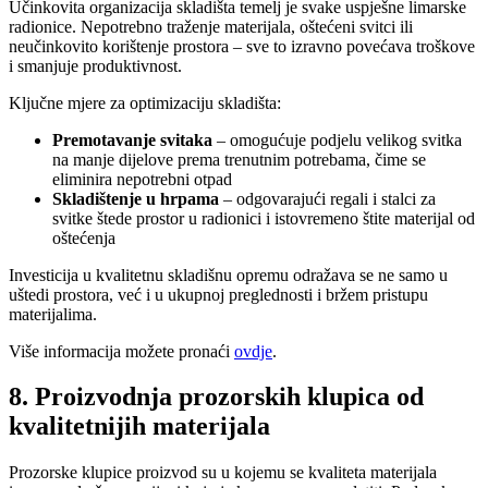
Učinkovita organizacija skladišta temelj je svake uspješne limarske
radionice. Nepotrebno traženje materijala, oštećeni svitci ili
neučinkovito korištenje prostora – sve to izravno povećava troškove
i smanjuje produktivnost.
Ključne mjere za optimizaciju skladišta:
Premotavanje svitaka
– omogućuje podjelu velikog svitka
na manje dijelove prema trenutnim potrebama, čime se
eliminira nepotrebni otpad
Skladištenje u hrpama
– odgovarajući regali i stalci za
svitke štede prostor u radionici i istovremeno štite materijal od
oštećenja
Investicija u kvalitetnu skladišnu opremu odražava se ne samo u
uštedi prostora, već i u ukupnoj preglednosti i bržem pristupu
materijalima.
Više informacija možete pronaći
ovdje
.
8. Proizvodnja prozorskih klupica od
kvalitetnijih materijala
Prozorske klupice proizvod su u kojemu se kvaliteta materijala