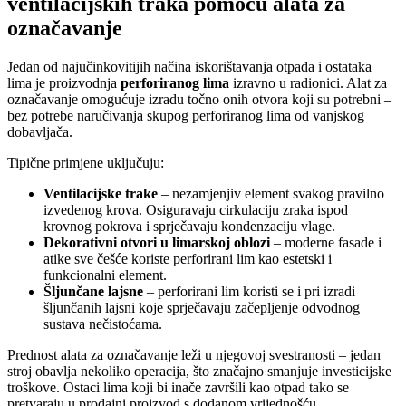
ventilacijskih traka pomoću alata za
označavanje
Jedan od najučinkovitijih načina iskorištavanja otpada i ostataka
lima je proizvodnja
perforiranog lima
izravno u radionici. Alat za
označavanje omogućuje izradu točno onih otvora koji su potrebni –
bez potrebe naručivanja skupog perforiranog lima od vanjskog
dobavljača.
Tipične primjene uključuju:
Ventilacijske trake
– nezamjenjiv element svakog pravilno
izvedenog krova. Osiguravaju cirkulaciju zraka ispod
krovnog pokrova i sprječavaju kondenzaciju vlage.
Dekorativni otvori u limarskoj oblozi
– moderne fasade i
atike sve češće koriste perforirani lim kao estetski i
funkcionalni element.
Šljunčane lajsne
– perforirani lim koristi se i pri izradi
šljunčanih lajsni koje sprječavaju začepljenje odvodnog
sustava nečistoćama.
Prednost alata za označavanje leži u njegovoj svestranosti – jedan
stroj obavlja nekoliko operacija, što značajno smanjuje investicijske
troškove. Ostaci lima koji bi inače završili kao otpad tako se
pretvaraju u prodajni proizvod s dodanom vrijednošću.