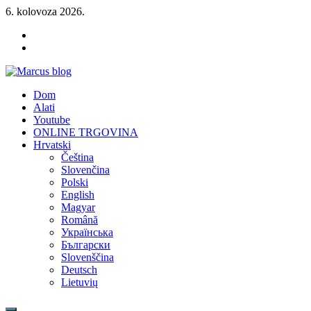
Skip
6. kolovoza 2026.
to
YOUTUBE
content
FACEBOOK
KLAMPIARSKE
NÁRADIE
Marcus blog
Dom
Stavebné profily, náradie, izolácie
Alati
Youtube
ONLINE TRGOVINA
Hrvatski
Čeština
Slovenčina
Polski
English
Magyar
Română
Українська
Български
Slovenščina
Deutsch
Lietuvių