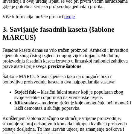
Investicija u ovaj uređaj isplati se već pri prvim većim narudžbama
gdje je potrebna serijska proizvodnja jednakih profila.
Više informacija možete pronaći
ovdje
.
3. Savijanje fasadnih kaseta (šablone
MARCUS)
Fasadne kasete danas su vrlo tražen proizvod. Arhitekti i investitori
cijene ih zbog čistog izgleda i dugog vijeka trajanja. Međutim,
proizvodnja fasadnih kaseta izravno u limarskoj radionici zahtijeva
prave alate i prije svega
precizne šablone
.
Šablone MARCUS osmišljene su tako da omoguće brzu i
ponovljivu proizvodnju kaseta u dva najpopularnija sustava:
Stojeći falc
– klasični falcni sustav koji je popularan zbog
svoje estetike i otpornosti na vremenske uvjete.
Klik sustav
– moderno rješenje koje omogućuje brži montaž i
lakši demontaž u slučaju popravka.
Korištenjem šablona značajno se skraćuje vrijeme proizvodnje,
smanjuje se broj neispravnih komada i ukupna kvaliteta proizvoda
postaje dosljedna. To ima izravan utjecaj na smanjenje troškova i