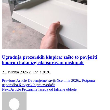
Ugradnja prozorskih klupica: zašto to povjeriti
limaru i kako izgleda ispravan postupak
21. svibnja 2026.
2. lipnja 2026.
Navigacija
Previous Article
Dvosmjerne savijačice lima 2026.: Potpuna
usporedba 6 svjetskih proizvođača
objava
Next Article
Prozračna fasada od falcane obloge