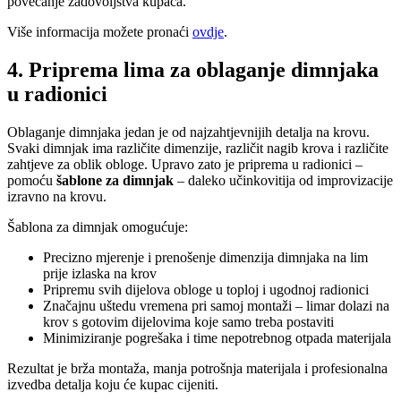
povećanje zadovoljstva kupaca.
Više informacija možete pronaći
ovdje
.
4. Priprema lima za oblaganje dimnjaka
u radionici
Oblaganje dimnjaka jedan je od najzahtjevnijih detalja na krovu.
Svaki dimnjak ima različite dimenzije, različit nagib krova i različite
zahtjeve za oblik obloge. Upravo zato je priprema u radionici –
pomoću
šablone za dimnjak
– daleko učinkovitija od improvizacije
izravno na krovu.
Šablona za dimnjak omogućuje:
Precizno mjerenje i prenošenje dimenzija dimnjaka na lim
prije izlaska na krov
Pripremu svih dijelova obloge u toploj i ugodnoj radionici
Značajnu uštedu vremena pri samoj montaži – limar dolazi na
krov s gotovim dijelovima koje samo treba postaviti
Minimiziranje pogrešaka i time nepotrebnog otpada materijala
Rezultat je brža montaža, manja potrošnja materijala i profesionalna
izvedba detalja koju će kupac cijeniti.