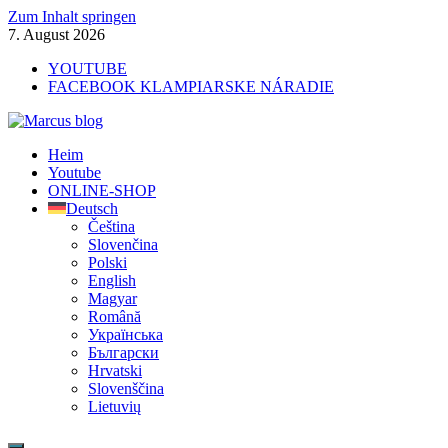
Zum Inhalt springen
7. August 2026
YOUTUBE
FACEBOOK KLAMPIARSKE NÁRADIE
Marcus blog
Heim
Stavebné profily, náradie, izolácie
Youtube
ONLINE-SHOP
Deutsch
Čeština
Slovenčina
Polski
English
Magyar
Română
Українська
Български
Hrvatski
Slovenščina
Lietuvių