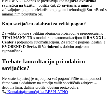
EVOBEND D-Series se predstavlja kao
najbrža dvostruka
savijačica na tržištu
– postiže čak
25 savijanja u minuti
zahvaljujući potpuno električnom pogonu i tehnologiji SmartBend s
minimalnim pokretima osi.
Koju savijačicu odabrati za veliki pogon?
Za velike pogone s velikim obujmom proizvodnje preporučujemo
THALMANN TD
s modularnom automatizacijom ili
RAS XXL-
Center
s potpunom automatizacijom. Za srednje pogone idealan je
EVOBEND D-Series
ili
Variobend
s dobrim omjerom
cijena/učinak.
Trebate konzultaciju pri odabiru
savijačice?
Ne znate koji stroj je najbolji za vaš pogon? Pišite nam i pomoći
ćemo vam s odabirom na temelju vaših specifičnih zahtjeva –
debljina lima, duljina profila, obujam proizvodnje.
Kontaktirajte stručnjaka BESPLATNO