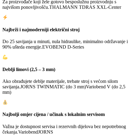
Za proizvođače koji žele gotovo besposlužnu proizvodnju s
najvišom ponovljivošću.
THALMANN TD
RAS XXL-Center
Najbrži i najmoderniji električni stroj
Do 25 savijanja u minuti, nula hidraulike, minimalno održavanje i
90% ušteda energije.
EVOBEND D-Series
Deblji limovi (2,5 – 3 mm)
Ako obrađujete deblje materijale, trebate stroj s većom silom
savijanja.
JORNS TWINMATIC (do 3 mm)
Variobend V (do 2,5
mm)
Najbolji omjer cijena / učinak s lokalnim servisom
Važna je dostupnost servisa i rezervnih dijelova bez nepotrebnog
čekanja.
Variobend
JORNS