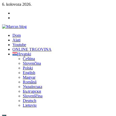
Skip
6. kolovoza 2026.
to
YOUTUBE
content
FACEBOOK
KLAMPIARSKE
NÁRADIE
Marcus blog
Dom
Stavebné profily, náradie, izolácie
Alati
Youtube
ONLINE TRGOVINA
Hrvatski
Čeština
Slovenčina
Polski
English
Magyar
Română
Українська
Български
Slovenščina
Deutsch
Lietuvių