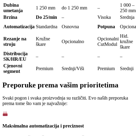
Dubina
1 000 –
1 250 mm
do 1 250 mm
–
umetanja
250 mm
Brzina
Do 25/min
–
Visoka
Srednja
Automatizacija
Standardna
Osnovna
Potpuna
Opciona
Hid.
Rezanje na
Kružne
Opcionalni
Opcionalno
kružne
stroju
škare
CutModul
škare
Distribucija
–
–
–
–
SK/HR/EU
Cjenovni
Premium
Srednji/Viši
Premium
Srednji
segment
Preporuke prema vašim prioritetima
Svaki pogon i svaka proizvodnja su različiti. Evo naših preporuka
prema tome što vam je najvažnije:
Maksimalna automatizacija i preciznost