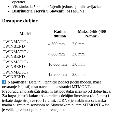
operater
Višestruko brži od uobičajenih jednosmjernih savijačica
Distribucija i servis u Sloveniji:
MTMONT
Dostupne duljine
Radna
Maks. čelik (400
Model
duljina
N/mm²)
TWINMATIC /
4 600 mm
3,0 mm
TWINBEND
TWINMATIC /
4 800 mm
3,0 mm
TWINBEND
TWINMATIC /
10 000 mm
3,0 mm
TWINBEND
TWINMATIC /
12 200 mm
3,0 mm
TWINBEND
Napomena:
Detaljniji tehnički podaci (točni modeli, mase,
otvaranje čeljusti) nisu navedeni na stranici MTMONT.
Preporučujemo zatražiti detaljni list podataka izravno od dobavljača.
Za koga je prikladan:
Ako radite s debljim limovima (do 3 mm) i
trebate duge strojeve (do 12,2 m). JORNS je etablirana švicarska
marka s izravnim servisom na Slovenskom putem MTMONT – što
je velika prednost pred konkurencijom.