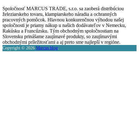
Spoločnosť MARCUS TRADE, s.r.o. sa zaoberá distribúciou
železiarskeho tovaru, klampiarskeho náradia a ochranných
pracovných pomôcok. Hlavnou konkurenčnou výhodou našej
spoločnosti je priamy nákup u našich dodávateľov v Nemecku,
Rakúsku a Francúzsku. Tým obchodným spoločnostiam na
Slovensku prinášame zaujímavé produkty, so zaujímavými
obchodnými príležitosťami a aj preto sme najlepší v regióne.
Copyright © 2026
Marcus blog
.