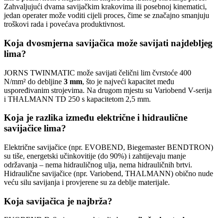
Zahvaljujući dvama savijačkim krakovima ili posebnoj kinematici,
jedan operater može voditi cijeli proces, čime se značajno smanjuju
troškovi rada i povećava produktivnost.
Koja dvosmjerna savijačica može savijati najdebljeg
lima?
JORNS TWINMATIC može savijati čelični lim čvrstoće 400
N/mm² do debljine
3 mm
, što je najveći kapacitet među
uspoređivanim strojevima. Na drugom mjestu su Variobend V-serija
i THALMANN TD 250 s kapacitetom 2,5 mm.
Koja je razlika između električne i hidraulične
savijačice lima?
Električne savijačice (npr. EVOBEND, Biegemaster BENDTRON)
su tiše, energetski učinkovitije (do 90%) i zahtijevaju manje
održavanja – nema hidrauličnog ulja, nema hidrauličnih brtvi.
Hidraulične savijačice (npr. Variobend, THALMANN) obično nude
veću silu savijanja i provjerene su za deblje materijale.
Koja savijačica je najbrža?