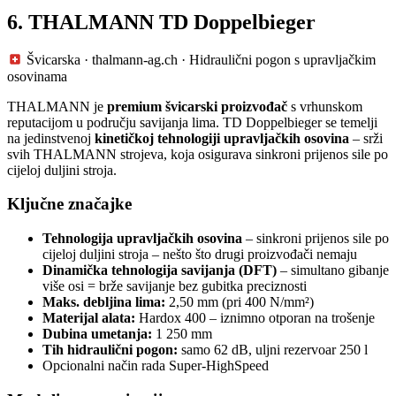
6. THALMANN TD Doppelbieger
Švicarska · thalmann-ag.ch · Hidraulični pogon s upravljačkim
osovinama
THALMANN je
premium švicarski proizvođač
s vrhunskom
reputacijom u području savijanja lima. TD Doppelbieger se temelji
na jedinstvenoj
kinetičkoj tehnologiji upravljačkih osovina
– srži
svih THALMANN strojeva, koja osigurava sinkroni prijenos sile po
cijeloj duljini stroja.
Ključne značajke
Tehnologija upravljačkih osovina
– sinkroni prijenos sile po
cijeloj duljini stroja – nešto što drugi proizvođači nemaju
Dinamička tehnologija savijanja (DFT)
– simultano gibanje
više osi = brže savijanje bez gubitka preciznosti
Maks. debljina lima:
2,50 mm (pri 400 N/mm²)
Materijal alata:
Hardox 400 – iznimno otporan na trošenje
Dubina umetanja:
1 250 mm
Tih hidraulični pogon:
samo 62 dB, uljni rezervoar 250 l
Opcionalni način rada Super-HighSpeed