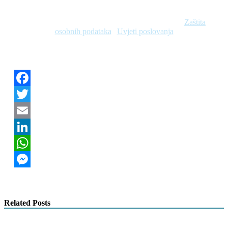
© 2026 Naziv vašeg bloga. Sva prava pridržana. |
Zaštita
osobnih podataka
|
Uvjeti poslovanja
Članak je zadnji put ažuriran:
10. travnja 2026.
Zdieľaj tento článok:
Facebook
Twitter
Email
LinkedIn
WhatsApp
Messenger
Related Posts