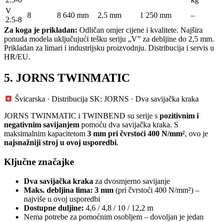
V
8
8 640 mm
2,5 mm
1 250 mm
–
2.5-8
Za koga je prikladan:
Odličan omjer cijene i kvalitete. Najšira
ponuda modela uključujući tešku seriju „V” za debljine do 2,5 mm.
Prikladan za limari i industrijsku proizvodnju. Distribucija i servis u
HR/EU.
5. JORNS TWINMATIC
Švicarska · Distribucija SK: JORNS · Dva savijačka kraka
JORNS TWINMATIC i TWINBEND su serije s
pozitivnim i
negativnim savijanjem
pomoću dva savijačka kraka. S
maksimalnim kapacitetom
3 mm pri čvrstoći 400 N/mm²
, ovo je
najsnažniji stroj u ovoj usporedbi
.
Ključne značajke
Dva savijačka kraka
za dvosmjerno savijanje
Maks. debljina lima: 3 mm
(pri čvrstoći 400 N/mm²) –
najviše u ovoj usporedbi
Dostupne duljine:
4,6 / 4,8 / 10 / 12,2 m
Nema potrebe za pomoćnim osobljem – dovoljan je jedan