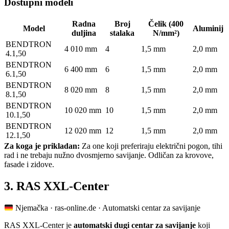
Dostupni modeli
Radna
Broj
Čelik (400
Model
Aluminij
duljina
stalaka
N/mm²)
BENDTRON
4 010 mm
4
1,5 mm
2,0 mm
4.1,50
BENDTRON
6 400 mm
6
1,5 mm
2,0 mm
6.1,50
BENDTRON
8 020 mm
8
1,5 mm
2,0 mm
8.1,50
BENDTRON
10 020 mm
10
1,5 mm
2,0 mm
10.1,50
BENDTRON
12 020 mm
12
1,5 mm
2,0 mm
12.1,50
Za koga je prikladan:
Za one koji preferiraju električni pogon, tihi
rad i ne trebaju nužno dvosmjerno savijanje. Odličan za krovove,
fasade i zidove.
3. RAS XXL-Center
Njemačka · ras-online.de · Automatski centar za savijanje
RAS XXL-Center je
automatski dugi centar za savijanje
koji