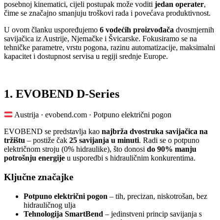
posebnoj kinematici, cijeli postupak može voditi
jedan operater
,
čime se značajno smanjuju troškovi rada i povećava produktivnost.
U ovom članku uspoređujemo
6 vodećih proizvođača
dvosmjernih
savijačica iz Austrije, Njemačke i Švicarske. Fokusiramo se na
tehničke parametre, vrstu pogona, razinu automatizacije, maksimalni
kapacitet i dostupnost servisa u regiji srednje Europe.
1. EVOBEND D-Series
Austrija · evobend.com · Potpuno električni pogon
EVOBEND se predstavlja kao
najbrža dvostruka savijačica na
tržištu
– postiže čak
25 savijanja u minuti
. Radi se o potpuno
električnom stroju (0% hidraulike), što donosi
do 90% manju
potrošnju energije
u usporedbi s hidrauličnim konkurentima.
Ključne značajke
Potpuno električni pogon
– tih, precizan, niskotrošan, bez
hidrauličnog ulja
Tehnologija SmartBend
– jedinstveni princip savijanja s