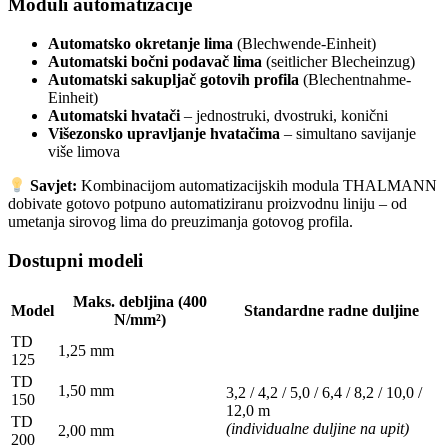
Moduli automatizacije
Automatsko okretanje lima
(Blechwende-Einheit)
Automatski bočni podavač lima
(seitlicher Blecheinzug)
Automatski sakupljač gotovih profila
(Blechentnahme-
Einheit)
Automatski hvatači
– jednostruki, dvostruki, konični
Višezonsko upravljanje hvatačima
– simultano savijanje
više limova
Savjet:
Kombinacijom automatizacijskih modula THALMANN
dobivate gotovo potpuno automatiziranu proizvodnu liniju – od
umetanja sirovog lima do preuzimanja gotovog profila.
Dostupni modeli
Maks. debljina (400
Model
Standardne radne duljine
N/mm²)
TD
1,25 mm
125
TD
1,50 mm
3,2 / 4,2 / 5,0 / 6,4 / 8,2 / 10,0 /
150
12,0 m
TD
(individualne duljine na upit)
2,00 mm
200