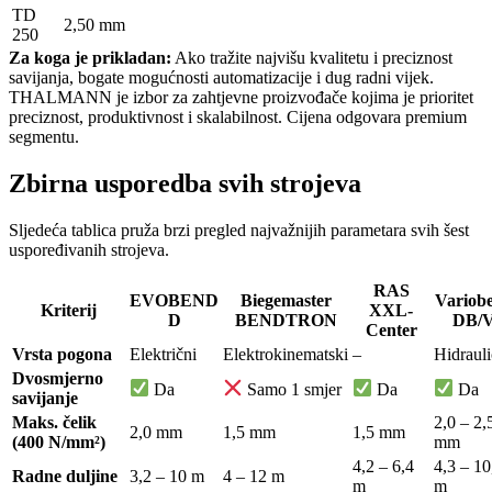
TD
2,50 mm
250
Za koga je prikladan:
Ako tražite najvišu kvalitetu i preciznost
savijanja, bogate mogućnosti automatizacije i dug radni vijek.
THALMANN je izbor za zahtjevne proizvođače kojima je prioritet
preciznost, produktivnost i skalabilnost. Cijena odgovara premium
segmentu.
Zbirna usporedba svih strojeva
Sljedeća tablica pruža brzi pregled najvažnijih parametara svih šest
uspoređivanih strojeva.
RAS
EVOBEND
Biegemaster
Variob
Kriterij
XXL-
D
BENDTRON
DB/
Center
Vrsta pogona
Električni
Elektrokinematski
–
Hidrauli
Dvosmjerno
Da
Samo 1 smjer
Da
Da
savijanje
Maks. čelik
2,0 – 2,
2,0 mm
1,5 mm
1,5 mm
(400 N/mm²)
mm
4,2 – 6,4
4,3 – 10
Radne duljine
3,2 – 10 m
4 – 12 m
m
m