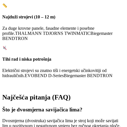
Najduži strojevi (10 – 12 m)
Za duge krovne panele, fasadne elemente i posebne
profile.
THALMANN TD
JORNS TWINMATIC
Biegemaster
BENDTRON
Tihi rad i niska potrošnja
Električni strojevi su znatno tiši i energetski učinkovitiji od
hidrauličnih.
EVOBEND D-Series
Biegemaster BENDTRON
Najčešća pitanja (FAQ)
Što je dvosmjerna savijačica lima?
Dvosmjerna (dvostruka) savijačica lima je stroj koji može savijati
lim u pozitivnom i negativnom smjeru bez ručnog okretanja ploče.