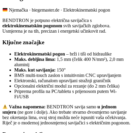
Njemačka · biegemaster.de · Elektrokinematski pogon
BENDTRON je potpuno električna savijačica s
elektrokinematskim pogonom
svih savijačkih zglobova.
Usmjerena je na tih, precizan i energetski učinkovit rad.
Ključne značajke
Elektrokinematski pogon
– brži i tiši od hidraulike
Maks. debljina lima:
1,5 mm (čelik 400 N/mm²), 2,0 mm
aluminij
Maks. kut savijanja:
150°
BMS multi-touch zaslon s intuitivnim CNC upravljanjem
Elektronski, računalom upravljani stražnji graničnik
Opcionalni električni modul za rezanje (do 2 mm čelika)
Priprema profila na PC/tabletu s prijenosom putem Wi-
Fi/USB
Važna napomena:
BENDTRON savija samo
u jednom
smjeru
(ne gore i dolje). Ako trebate stvarno dvosmjerno savijanje
bez okretanja lima, ovaj stroj možda neće ispuniti vaša očekivanja.
Riječ je o modernoj jednosmjernoj savijačici s električnim pogonom.