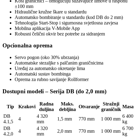
Kosi graničnici – omogućuju sužavajuće limove u rasponu
±100 mm
Hidraulične kružne škare u standardu
Automatsko bombiranje u standardu (kod DB do 2 mm)
Tehnologija Start-Stop i sigurnosna svjetlosna zavjesa
Mobilna aplikacija V-Mobile App
Robusni čelični okvir bez potrebe za sidranjem
Opcionalna oprema
Servo pogon (oko 30% ubrzanja)
Automatske stezaljke s palčanim graničnicima
Uređaj za automatsko okretanje lima
Automatski sustav bombinga
Oprema za rubno savijanje Rollformer
Dostupni modeli – Serija DB (do 2,0 mm)
Radna
Maks.
Stražnji
Tip
Krakovi
Otvaranje
Masa
duljina
debljina
graničnik
DB
4 320
6 400
4
1,5 mm
770 mm
1 000 mm
4.1,5
mm
kg
DB
4 320
6 700
4
2,0 mm
770 mm
1 000 mm
4.2,0
mm
kg