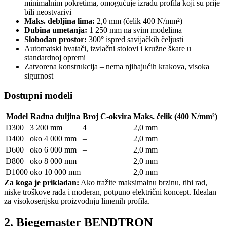
minimalnim pokretima, omogućuje izradu profila koji su prije
bili neostvarivi
Maks. debljina lima:
2,0 mm (čelik 400 N/mm²)
Dubina umetanja:
1 250 mm na svim modelima
Slobodan prostor:
300° ispred savijačkih čeljusti
Automatski hvatači, izvlačni stolovi i kružne škare u
standardnoj opremi
Zatvorena konstrukcija – nema njihajućih krakova, visoka
sigurnost
Dostupni modeli
Model
Radna duljina
Broj C-okvira
Maks. čelik (400 N/mm²)
D300
3 200 mm
4
2,0 mm
D400
oko 4 000 mm
–
2,0 mm
D600
oko 6 000 mm
–
2,0 mm
D800
oko 8 000 mm
–
2,0 mm
D1000
oko 10 000 mm
–
2,0 mm
Za koga je prikladan:
Ako tražite maksimalnu brzinu, tihi rad,
niske troškove rada i moderan, potpuno električni koncept. Idealan
za visokoserijsku proizvodnju limenih profila.
2. Biegemaster BENDTRON