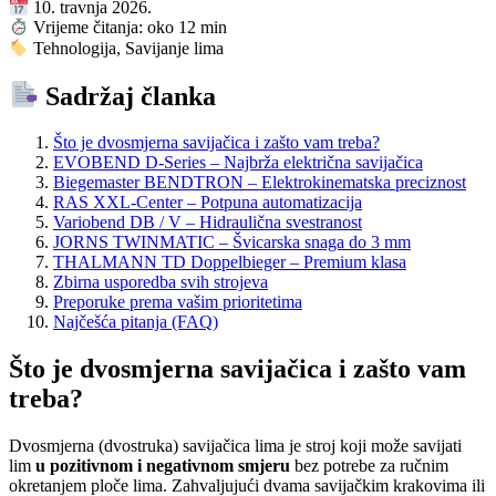
10. travnja 2026.
Vrijeme čitanja: oko 12 min
Tehnologija, Savijanje lima
Sadržaj članka
Što je dvosmjerna savijačica i zašto vam treba?
EVOBEND D-Series – Najbrža električna savijačica
Biegemaster BENDTRON – Elektrokinematska preciznost
RAS XXL-Center – Potpuna automatizacija
Variobend DB / V – Hidraulična svestranost
JORNS TWINMATIC – Švicarska snaga do 3 mm
THALMANN TD Doppelbieger – Premium klasa
Zbirna usporedba svih strojeva
Preporuke prema vašim prioritetima
Najčešća pitanja (FAQ)
Što je dvosmjerna savijačica i zašto vam
treba?
Dvosmjerna (dvostruka) savijačica lima je stroj koji može savijati
lim
u pozitivnom i negativnom smjeru
bez potrebe za ručnim
okretanjem ploče lima. Zahvaljujući dvama savijačkim krakovima ili