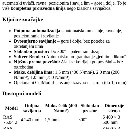
automatski uvlači, ravna, pozicionira i savija lim – gore i dolje. To je
više
kompletna proizvodna linija
nego klasična savijačica.
Ključne značajke
Potpuna automatizacija
– automatsko umetanje, ravnanje,
pozicioniranje i savijanje
Dvosmjerno savijanje
– gore i dolje, bez potrebe za
okretanjem lima
Slobodan prostor:
Do 300° – patentirani dizajn
Softver Bendex:
Automatsko programiranje „jednim klikom”
Nježno prema površini:
Alati se kotrljaju po površini – bez
ogrebotina
Maks. debljina lima:
1,5 mm (400 N/mm²), 2,0 mm (200
N/mm²), 1,0 mm (750 N/mm²)
Opcionalni CutModul – rezanje izravno na stroju (do 1,5 mm)
Dostupni modeli
Duljina
Maks. čelik (400
Slobodan
Dimenzije
Model
savijanja
N/mm²)
prostor
stroja
RAS
6 400 × 3
4 240 mm
1,5 mm
300°
75.04-2
500 mm
RAS
8 600 × 3