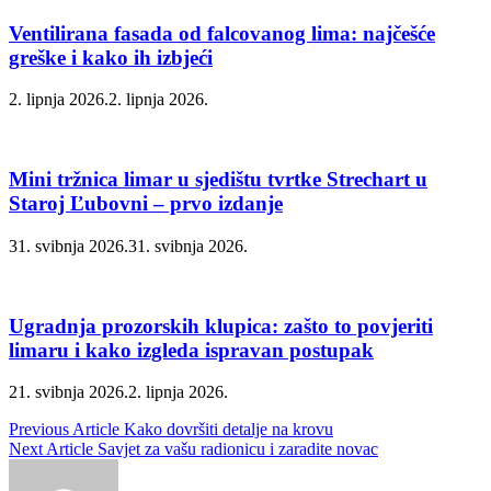
Ventilirana fasada od falcovanog lima: najčešće
greške i kako ih izbjeći
2. lipnja 2026.
2. lipnja 2026.
Mini tržnica limar u sjedištu tvrtke Strechart u
Staroj Ľubovni – prvo izdanje
31. svibnja 2026.
31. svibnja 2026.
Ugradnja prozorskih klupica: zašto to povjeriti
limaru i kako izgleda ispravan postupak
21. svibnja 2026.
2. lipnja 2026.
Navigacija
Previous Article
Kako dovršiti detalje na krovu
Next Article
Savjet za vašu radionicu i zaradite novac
objava