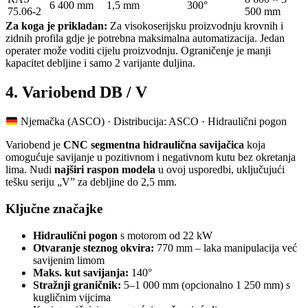
6 400 mm
1,5 mm
300°
75.06-2
500 mm
Za koga je prikladan:
Za visokoserijsku proizvodnju krovnih i
zidnih profila gdje je potrebna maksimalna automatizacija. Jedan
operater može voditi cijelu proizvodnju. Ograničenje je manji
kapacitet debljine i samo 2 varijante duljina.
4. Variobend DB / V
Njemačka (ASCO) · Distribucija: ASCO · Hidraulični pogon
Variobend je
CNC segmentna hidraulična savijačica
koja
omogućuje savijanje u pozitivnom i negativnom kutu bez okretanja
lima. Nudi
najširi raspon modela
u ovoj usporedbi, uključujući
tešku seriju „V” za debljine do 2,5 mm.
Ključne značajke
Hidraulični pogon
s motorom od 22 kW
Otvaranje steznog okvira:
770 mm – laka manipulacija već
savijenim limom
Maks. kut savijanja:
140°
Stražnji graničnik:
5–1 000 mm (opcionalno 1 250 mm) s
kugličnim vijcima