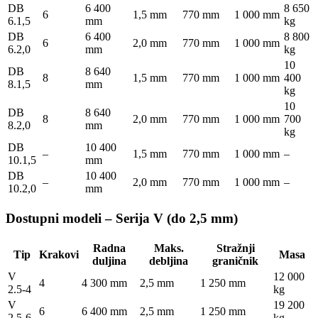
DB
6 400
8 650
6
1,5 mm
770 mm
1 000 mm
6.1,5
mm
kg
DB
6 400
8 800
6
2,0 mm
770 mm
1 000 mm
6.2,0
mm
kg
10
DB
8 640
8
1,5 mm
770 mm
1 000 mm
400
8.1,5
mm
kg
10
DB
8 640
8
2,0 mm
770 mm
1 000 mm
700
8.2,0
mm
kg
DB
10 400
–
1,5 mm
770 mm
1 000 mm
–
10.1,5
mm
DB
10 400
–
2,0 mm
770 mm
1 000 mm
–
10.2,0
mm
Dostupni modeli – Serija V (do 2,5 mm)
Radna
Maks.
Stražnji
Tip
Krakovi
Masa
duljina
debljina
graničnik
V
12 000
4
4 300 mm
2,5 mm
1 250 mm
2.5-4
kg
V
19 200
6
6 400 mm
2,5 mm
1 250 mm
2.5-6
kg