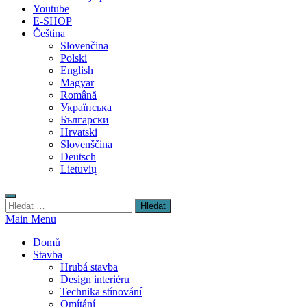
Youtube
E-SHOP
Čeština
Slovenčina
Polski
English
Magyar
Română
Українська
Български
Hrvatski
Slovenščina
Deutsch
Lietuvių
Vyhledávání
Main Menu
Domů
Stavba
Hrubá stavba
Design interiéru
Technika stínování
Omítání