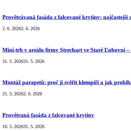
Provětrávaná fasáda z falcované krytiny: najčastejší
2. 6. 2026
2. 6. 2026
Mini-trh v areálu firmy Strechart ve Staré Ľubovni –
31. 5. 2026
31. 5. 2026
Montáž parapetů: proč ji svěřit klempíři a jak probí
21. 5. 2026
2. 6. 2026
Provětraná fasáda z falcované krytiny
10. 5. 2026
31. 5. 2026