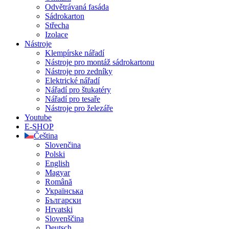
Odvětrávaná fasáda
Sádrokarton
Střecha
Izolace
Nástroje
Klempírske nářadí
Nástroje pro montáž sádrokartonu
Nástroje pro zedníky
Elektrické nářadí
Nářadí pro štukatéry
Nářadí pro tesaře
Nástroje pro železáře
Youtube
E-SHOP
Čeština
Slovenčina
Polski
English
Magyar
Română
Українська
Български
Hrvatski
Slovenščina
Deutsch