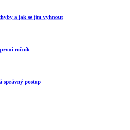
 chyby a jak se jim vyhnout
 první ročník
há správný postup