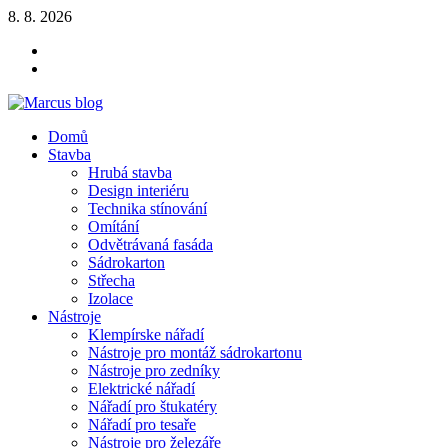
Skip
8. 8. 2026
to
YOUTUBE
content
FACEBOOK
KLAMPIARSKE
NÁRADIE
Marcus blog
Domů
Stavebné profily, náradie, izolácie
Stavba
Hrubá stavba
Design interiéru
Technika stínování
Omítání
Odvětrávaná fasáda
Sádrokarton
Střecha
Izolace
Nástroje
Klempírske nářadí
Nástroje pro montáž sádrokartonu
Nástroje pro zedníky
Elektrické nářadí
Nářadí pro štukatéry
Nářadí pro tesaře
Nástroje pro železáře