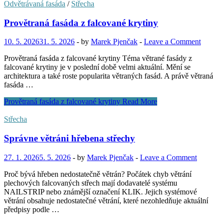
Odvětrávaná fasáda
/
Střecha
Provětraná fasáda z falcované krytiny
10. 5. 2026
31. 5. 2026
-
by
Marek Pjenčak
-
Leave a Comment
Provětraná fasáda z falcované krytiny Téma větrané fasády z
falcované krytiny je v poslední době velmi aktuální. Mění se
architektura a také roste popularita větraných fasád. A právě větraná
fasáda …
Provětraná fasáda z falcované krytiny
Read More
Střecha
Správne větráni hřebena střechy
27. 1. 2026
5. 5. 2026
-
by
Marek Pjenčak
-
Leave a Comment
Proč bývá hřeben nedostatečně větrán? Počátek chyb větrání
plechových falcovaných střech mají dodavatelé systému
NAILSTRIP nebo známější označení KLIK. Jejich systémové
větrání obsahuje nedostatečné větrání, které nezohledňuje aktuální
předpisy podle …