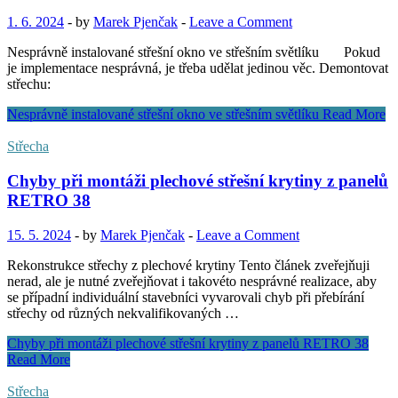
1. 6. 2024
-
by
Marek Pjenčak
-
Leave a Comment
Nesprávně instalované střešní okno ve střešním světlíku Pokud
je implementace nesprávná, je třeba udělat jedinou věc. Demontovat
střechu:
Nesprávně instalované střešní okno ve střešním světlíku
Read More
Střecha
Chyby při montáži plechové střešní krytiny z panelů
RETRO 38
15. 5. 2024
-
by
Marek Pjenčak
-
Leave a Comment
Rekonstrukce střechy z plechové krytiny Tento článek zveřejňuji
nerad, ale je nutné zveřejňovat i takovéto nesprávné realizace, aby
se případní individuální stavebníci vyvarovali chyb při přebírání
střechy od různých nekvalifikovaných …
Chyby při montáži plechové střešní krytiny z panelů RETRO 38
Read More
Střecha