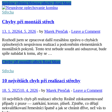
Správne větráni hřebena střechy
Read More
Střecha
Chyby při montáži střech
13. 1. 2026
4. 5. 2026
-
by
Marek Pjenčak
-
Leave a Comment
Rozhodl jsem se zpracovat další rozsáhlou zprávu o chybách
způsobených nesprávnou realizací a podceněním elementárních
montážních pokynů. Tento text nebude soudit ani odsuzovat, bude
spíše nabádat k tomu, aby se …
Chyby při montáži střech
Read More
Střecha
10 největších chyb při realizaci střechy
18. 5. 2025
10. 4. 2026
-
by
Marek Pjenčak
-
Leave a Comment
10 největších chyb při realizaci střechy Reálně zdokumentované
případy z praxe — zatékání, koroze, plíseň. Zjistěte, co dělají
nekvalifikovaní řemeslníci špatně a jak se chránit dříve, než vás to