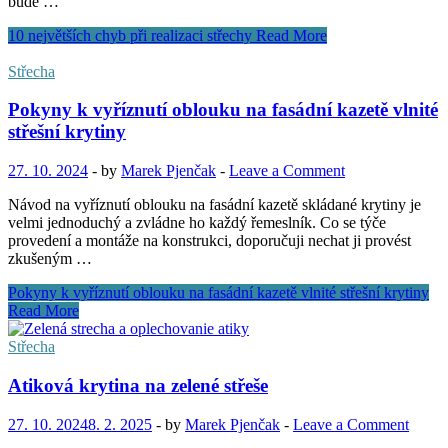
bude …
10 největších chyb při realizaci střechy
Read More
Střecha
Pokyny k vyříznutí oblouku na fasádní kazetě vlnité
střešní krytiny
27. 10. 2024
-
by
Marek Pjenčak
-
Leave a Comment
Návod na vyříznutí oblouku na fasádní kazetě skládané krytiny je
velmi jednoduchý a zvládne ho každý řemeslník. Co se týče
provedení a montáže na konstrukci, doporučuji nechat ji provést
zkušeným …
Pokyny k vyříznutí oblouku na fasádní kazetě vlnité střešní krytiny
Read More
Střecha
Atiková krytina na zelené střeše
27. 10. 2024
8. 2. 2025
-
by
Marek Pjenčak
-
Leave a Comment