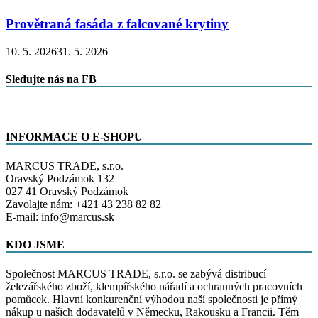
Provětraná fasáda z falcované krytiny
10. 5. 2026
31. 5. 2026
Sledujte nás na FB
INFORMACE O E-SHOPU
MARCUS TRADE, s.r.o.
Oravský Podzámok 132
027 41 Oravský Podzámok
Zavolajte nám: +421 43 238 82 82
E-mail: info@marcus.sk
KDO JSME
Společnost MARCUS TRADE, s.r.o. se zabývá distribucí
železářského zboží, klempířského nářadí a ochranných pracovních
pomůcek. Hlavní konkurenční výhodou naší společnosti je přímý
nákup u našich dodavatelů v Německu, Rakousku a Francii. Těm