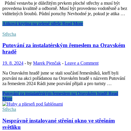
Půdní vestavba je důležitým prvkem ploché střechy a musí být
provedena kvalitně a odborně. Musí být provedeno vodotěsně a bez
viditelných šroubů. Půdní poruchy Nevhodné je, pokud je atika …
Atiková krytina na zelené střeše
Read More
Střecha
Putování za instalatérským řemeslem na Oravském
hradě
19. 8. 2024
-
by
Marek Pjenčak
-
Leave a Comment
Na Oravském hradě jsme se stali součástí řemeslníků, kteří byli
pozváni na akci pořádanou na Oravském hradě s názvem Putování
za řemeslem 2024 Rádi jsme pozvání přijali a pro turisty …
Putování za instalatérským řemeslem na Oravském hradě
Read
More
Střecha
Nesprávně instalované střešní okno ve střešním
světlíku