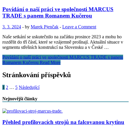
Povídání o naší práci ve společnosti MARCUS
TRADE s panem Romanem Kučerou
3. 3. 2024
-
by
Marek Pjenčak
-
Leave a Comment
Naše setkání se uskutečnilo na začátku prosince 2023 a mohu ho
rozdělit do tří částí, které se vzájemně prolínají. Aktuální situace v
segmentu střešních konstrukcí na Slovensku a v České …
Povídání o naší práci ve společnosti MARCUS TRADE s panem
Romanem Kučerou
Read More
Stránkování příspěvků
1
2
…
5
Následující
Nejnovější články
Přehled profilovacích strojů na falcovanou krytinu