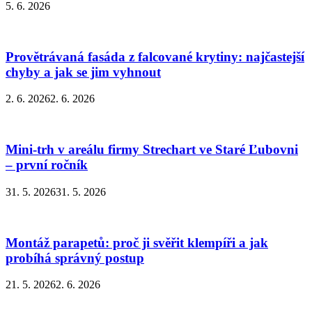
5. 6. 2026
Provětrávaná fasáda z falcované krytiny: najčastejší
chyby a jak se jim vyhnout
2. 6. 2026
2. 6. 2026
Mini-trh v areálu firmy Strechart ve Staré Ľubovni
– první ročník
31. 5. 2026
31. 5. 2026
Montáž parapetů: proč ji svěřit klempíři a jak
probíhá správný postup
21. 5. 2026
2. 6. 2026