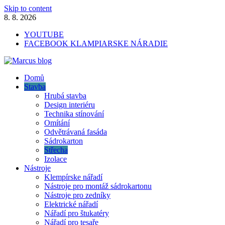
Skip to content
8. 8. 2026
YOUTUBE
FACEBOOK KLAMPIARSKE NÁRADIE
Marcus blog
Domů
Stavebné profily, náradie, izolácie
Stavba
Hrubá stavba
Design interiéru
Technika stínování
Omítání
Odvětrávaná fasáda
Sádrokarton
Střecha
Izolace
Nástroje
Klempírske nářadí
Nástroje pro montáž sádrokartonu
Nástroje pro zedníky
Elektrické nářadí
Nářadí pro štukatéry
Nářadí pro tesaře