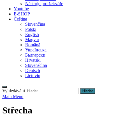
Nástroje pro železáře
Youtube
E-SHOP
Čeština
Slovenčina
Polski
English
Magyar
Română
Українська
Български
Hrvatski
Slovenščina
Deutsch
Lietuvių
Vyhledávání
Main Menu
Střecha