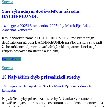
montáži
Strecha
striech
Sme výhradným dodávateľom náradia
DACHFREUNDE
14. augusta 2025
16. septembra 2025
-
by
Marek Pjenčak
-
Zanechať komentár
Kto je výrobca náradia DACHFREUNDE? Sme výhradným
dodávateľom náradia DACHFREUNDE na Slovensku a sme radi,
že ho môžeme odprezentovať všetkým klampiarom, ktorí majú
záujem pracovať na streche a v dielni, …
Sme
Prečítať viac
výhradným
dodávateľom
Strecha
náradia
DACHFREUNDE
10 Najväčších chýb pri realizácii strechy
18. mája 2025
10. apríla 2026
-
by
Marek Pjenčak
-
Zanechať
komentár
Najväčšie chyby pri realizácii strechy V článku vyberáme tie
najväčšie chyby, ktoré som v poslednom období zdokumentoval na