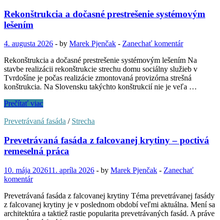
Rekonštrukcia a dočasné prestrešenie systémovým
lešením
4. augusta 2026
-
by
Marek Pjenčak
-
Zanechať komentár
Rekonštrukcia a dočasné prestrešenie systémovým lešením Na
stavbe realizácii rekonštrukcie strechu domu sociálny služieb v
Tvrdošíne je počas realizácie zmontovaná provizórna strešná
konštrukcia. Na Slovensku takýchto konštrukcií nie je veľa …
Rekonštrukcia
Prečítať viac
a
dočasné
Prevetrávaná fasáda
/
Strecha
prestrešenie
systémovým
Prevetrávaná fasáda z falcovanej krytiny – poctivá
lešením
remeselná práca
10. mája 2026
11. apríla 2026
-
by
Marek Pjenčak
-
Zanechať
komentár
Prevetrávaná fasáda z falcovanej krytiny Téma prevetrávanej fasády
z falcovanej krytiny je v poslednom období veľmi aktuálna. Mení sa
architektúra a taktiež rastie popularita prevetrávaných fasád. A práve