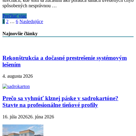
strechách, kde som sa zúčastnil ako poradca sanácií uvedených chýb
spôsobených nesprávnou …
10
Prečítať viac
Najväčších
Stránkovanie
1
2
…
6
Nasledujúce
chýb
príspevkov
pri
Najnovšie články
realizácii
strechy
Rekonštrukcia a dočasné prestrešenie systémovým
lešením
4. augusta 2026
Prečo sa vyhnúť klznej páske v sadrokartóne?
Stavte na profesionálne tieňové profily
16. júla 2026
26. júna 2026