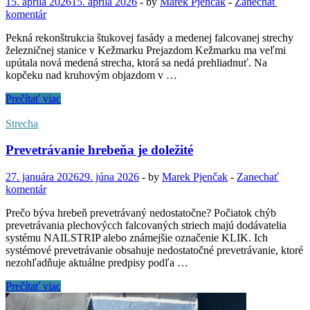
15. apríla 2026
15. apríla 2026
-
by
Marek Pjenčak
-
Zanechať
komentár
Pekná rekonštrukcia štukovej fasády a medenej falcovanej strechy
železničnej stanice v Kežmarku Prejazdom Kežmarku ma veľmi
upútala nová medená strecha, ktorá sa nedá prehliadnuť. Na
kopčeku nad kruhovým objazdom v …
Pekná
Prečítať viac
rekonštrukcia
štukovej
Strecha
fasády
a
Prevetrávanie hrebeňa je doležité
medenej
falcovanej
27. januára 2026
29. júna 2026
-
by
Marek Pjenčak
-
Zanechať
strechy
komentár
želeničnej
stanice
Prečo býva hrebeň prevetrávaný nedostatočne? Počiatok chýb
v
prevetrávania plechovýcch falcovaných striech majú dodávatelia
Kežmarku
systému NAILSTRIP alebo známejšie označenie KLIK. Ich
systémové prevetrávanie obsahuje nedostatočné prevetrávanie, ktoré
nezohľadňuje aktuálne predpisy podľa …
Prevetrávanie
Prečítať viac
hrebeňa