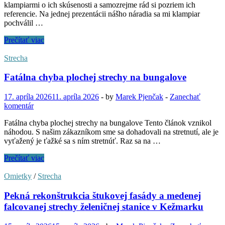
klampiarmi o ich skúsenosti a samozrejme rád si pozriem ich
referencie. Na jednej prezentácii nášho náradia sa mi klampiar
pochválil …
Zapustenie
Prečítať viac
komína
v
Strecha
krytine
Jánošík
Fatálna chyba plochej strechy na bungalove
17. apríla 2026
11. apríla 2026
-
by
Marek Pjenčak
-
Zanechať
komentár
Fatálna chyba plochej strechy na bungalove Tento článok vznikol
náhodou. S našim zákazníkom sme sa dohadovali na stretnutí, ale je
vyťažený je ťažké sa s ním stretnúť. Raz sa na …
Fatálna
Prečítať viac
chyba
plochej
Omietky
/
Strecha
strechy
na
Pekná rekonštrukcia štukovej fasády a medenej
bungalove
falcovanej strechy želeničnej stanice v Kežmarku