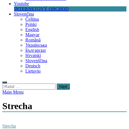
Youtube
INTERNETOVÝ OBCHOD
Slovenčina
Čeština
Polski
English
Magyar
Română
Українська
Български
Hrvatski
Slovenščina
Deutsch
Lietuvių
Hľadať:
Main Menu
Strecha
Strecha