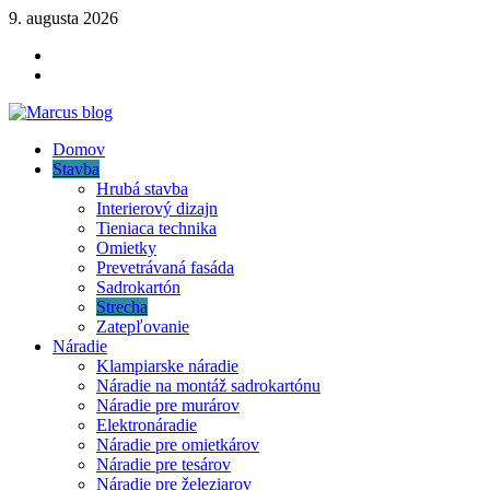
Skip
9. augusta 2026
to
YOUTUBE
content
FACEBOOK
KLAMPIARSKE
NÁRADIE
Marcus blog
Domov
Stavebné profily, náradie, izolácie
Stavba
Hrubá stavba
Interierový dizajn
Tieniaca technika
Omietky
Prevetrávaná fasáda
Sadrokartón
Strecha
Zatepľovanie
Náradie
Klampiarske náradie
Náradie na montáž sadrokartónu
Náradie pre murárov
Elektronáradie
Náradie pre omietkárov
Náradie pre tesárov
Náradie pre železiarov