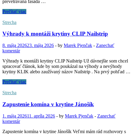
prevetrávaná fasáda …
Prevetrávaná
Prečítať viac
fasáda
z
Strecha
falcovanej
krytiny
Výhrady k montáži krytiny CLIP Nailstrip
–
poctivá
8. mája 2026
23. mája 2026
-
by
Marek Pjenčak
-
Zanechať
remeselná
komentár
práca
Výhrady k montáži krytiny CLIP Nailstrip Už dávnejšie som chcel
spracovať článok, kde by som poukázal na výhody a nevýhody
krytiny KLIK alebo zaužívaný názov Nailstrip . Na prvý pohľad …
Výhrady
Prečítať viac
k
montáži
Strecha
krytiny
CLIP
Zapustenie komína v krytine Jánošík
Nailstrip
1. mája 2026
11. apríla 2026
-
by
Marek Pjenčak
-
Zanechať
komentár
Zapustenie komína v krytine Jánošík Veľmi mám rád rozhovory s