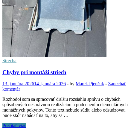
je
doležité
Strecha
Chyby pri montáži striech
13. januára 2026
14. januára 2026
-
by
Marek Pjenčak
-
Zanechať
komentár
Rozhodol som sa spracovať ďalšiu rozsiahlu správu o chybách
spôsobených nesprávnou realizáciou a podcenením elementárnych
montážnych pokynov. Tento text nebude súdiť alebo odsudzovať,
bude skôr nabádať na to, aby sa …
Chyby
Prečítať viac
pri