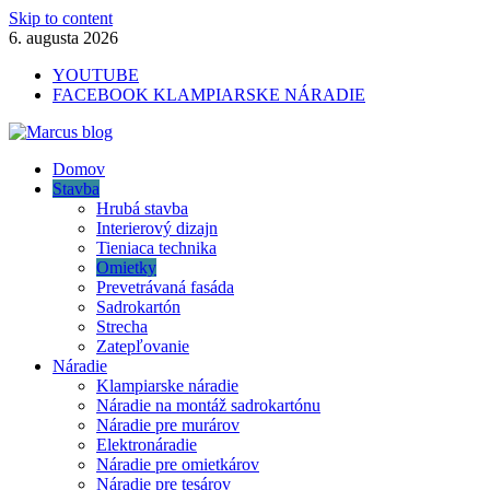
Skip to content
6. augusta 2026
YOUTUBE
FACEBOOK KLAMPIARSKE NÁRADIE
Marcus blog
Domov
Stavebné profily, náradie, izolácie
Stavba
Hrubá stavba
Interierový dizajn
Tieniaca technika
Omietky
Prevetrávaná fasáda
Sadrokartón
Strecha
Zatepľovanie
Náradie
Klampiarske náradie
Náradie na montáž sadrokartónu
Náradie pre murárov
Elektronáradie
Náradie pre omietkárov
Náradie pre tesárov