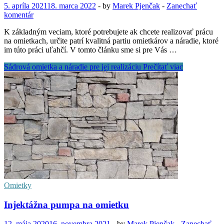
5. apríla 2021
18. marca 2022
-
by
Marek Pjenčak
-
Zanechať
komentár
K základným veciam, ktoré potrebujete ak chcete realizovať prácu
na omietkach, určite patrí kvalitná partiu omietkárov a náradie, ktoré
im túto práci uľahčí. V tomto článku sme si pre Vás …
Sádrová omietka a náradie pre jej realizáciu
Prečítať viac
Omietky
Injektážna pumpa na omietku
12. mája 2020
16. novembra 2021
-
by
Marek Pjenčak
-
Zanechať