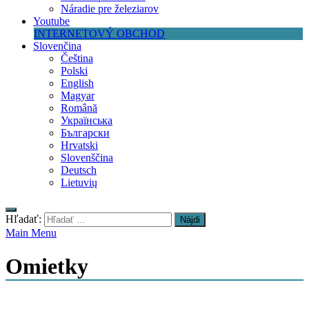
Náradie pre železiarov
Youtube
INTERNETOVÝ OBCHOD
Slovenčina
Čeština
Polski
English
Magyar
Română
Українська
Български
Hrvatski
Slovenščina
Deutsch
Lietuvių
Hľadať:
Main Menu
Omietky