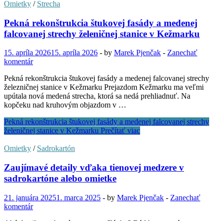
Omietky
/
Strecha
Pekná rekonštrukcia štukovej fasády a medenej
falcovanej strechy želeničnej stanice v Kežmarku
15. apríla 2026
15. apríla 2026
-
by
Marek Pjenčak
-
Zanechať
komentár
Pekná rekonštrukcia štukovej fasády a medenej falcovanej strechy
železničnej stanice v Kežmarku Prejazdom Kežmarku ma veľmi
upútala nová medená strecha, ktorá sa nedá prehliadnuť. Na
kopčeku nad kruhovým objazdom v …
Pekná rekonštrukcia štukovej fasády a medenej falcovanej strechy
želeničnej stanice v Kežmarku
Prečítať viac
Omietky
/
Sadrokartón
Zaujímavé detaily vďaka tienovej medzere v
sadrokartóne alebo omietke
21. januára 2025
1. marca 2025
-
by
Marek Pjenčak
-
Zanechať
komentár