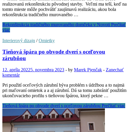
realizovanú rekonštrukciu pôvodnej stavby. Veľmi ma teší, keď na
tomto mieste môže pochváliť zaujímavú realizáciu, akou bola
rekonštrukcia tradičného murovaného …
Rekonštrukcia tradičného murovaného domčeka v Novoti
Prečítať
viac
Interierový dizajn
/
Omietky
Tieňová špára po obvode dverí s oceľovou
zárubňou
12. apríla 2022
5. novembra 2023
-
by
Marek Pjenčak
-
Zanechať
komentár
Pri použití oceľových zárubní býva problém s údržbou a to najmä
pri maľovaní omietok a a aj zárubní. Dá sa tomu zabrániť použitím
ukončovacieho profilu s tieňovou špárou, ktorý pekne …
Tieňová špára po obvode dverí s oceľovou zárubňou
Prečítať viac