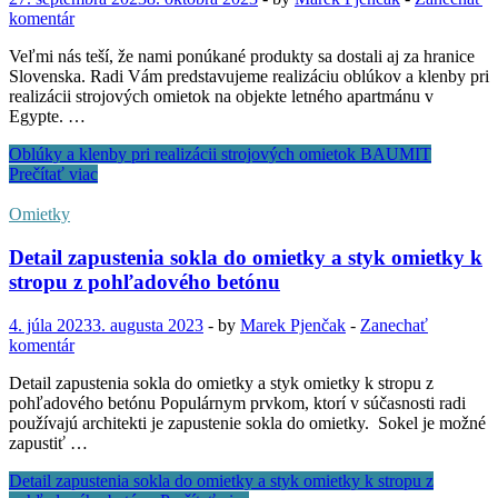
komentár
Veľmi nás teší, že nami ponúkané produkty sa dostali aj za hranice
Slovenska. Radi Vám predstavujeme realizáciu oblúkov a klenby pri
realizácii strojových omietok na objekte letného apartmánu v
Egypte. …
Oblúky a klenby pri realizácii strojových omietok BAUMIT
Prečítať viac
Omietky
Detail zapustenia sokla do omietky a styk omietky k
stropu z pohľadového betónu
4. júla 2023
3. augusta 2023
-
by
Marek Pjenčak
-
Zanechať
komentár
Detail zapustenia sokla do omietky a styk omietky k stropu z
pohľadového betónu Populárnym prvkom, ktorí v súčasnosti radi
používajú architekti je zapustenie sokla do omietky. Sokel je možné
zapustiť …
Detail zapustenia sokla do omietky a styk omietky k stropu z