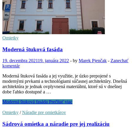
Omietky
Moderná štuková fasáda
19. decembra 2021
19. januára 2022
-
by
Marek Pjenčak
-
Zanechať
komentár
Moderná štuková fasáda a jej využitie, je úzko prepojené s
modernými prvkami a technológiami súčasnej architektúry. Dnešná
architektúra je jednak ovplyvnená materiálmi, ktoré sú v dnešnej
dobe ľahko dostupné a …
Moderná štuková fasáda
Prečítať viac
Omietky
/
Náradie pre omietkárov
Sádrová omietka a náradie pre jej realizáciu