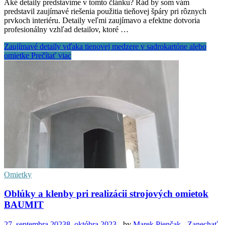
Aké detaily predstavíme v tomto článku? Rád by som vám
predstavil zaujímavé riešenia použitia tieňovej špáry pri rôznych
prvkoch interiéru. Detaily veľmi zaujímavo a efektne dotvoria
profesionálny vzhľad detailov, ktoré …
Zaujímavé detaily vďaka tienovej medzere v sadrokartóne alebo
omietke
Prečítať viac
Omietky
Oblúky a klenby pri realizácii strojových omietok
BAUMIT
27. septembra 2023
8. októbra 2023
-
by
Marek Pjenčak
-
Zanechať