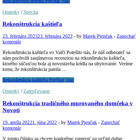
pohľadového betónu
Prečítať viac
Omietky
/
Strecha
Rekonštrukcia kaštieľa
23. februára 2023
23. februára 2023
-
by
Marek Pjenčak
-
Zanechať
komentár
Rekonštrukcia kaštieľa vo Valči Potešilo nás, že náš odberateľ sa
nám pochváli zaujímavou recenziou na rekonštrukciu kaštieľa,
ktorého súčasťou bola aj novostavba krídla na ubytovanie. Veríme
tomu, že rekonštrukcia patrila …
Rekonštrukcia kaštieľa
Prečítať viac
Omietky
/
Zatepľovanie
Rekonštrukcia tradičného murovaného domčeka v
Novoti
19. apríla 2022
1. júna 2022
-
by
Marek Pjenčak
-
Zanechať
komentár
V tomto článku sa chcem konkrétne zamerať na veľmi dobre