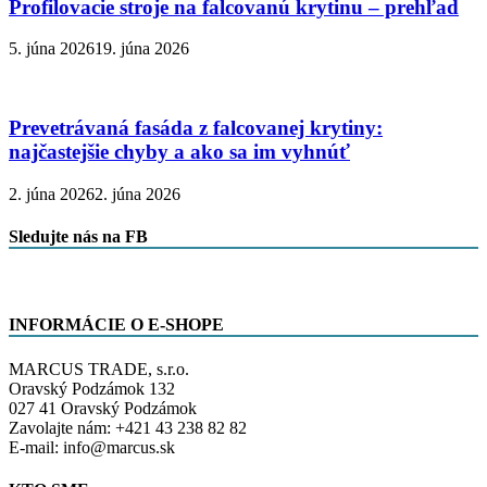
Profilovacie stroje na falcovanú krytinu – prehľad
5. júna 2026
19. júna 2026
Prevetrávaná fasáda z falcovanej krytiny:
najčastejšie chyby a ako sa im vyhnúť
2. júna 2026
2. júna 2026
Sledujte nás na FB
INFORMÁCIE O E-SHOPE
MARCUS TRADE, s.r.o.
Oravský Podzámok 132
027 41 Oravský Podzámok
Zavolajte nám: +421 43 238 82 82
E-mail: info@marcus.sk