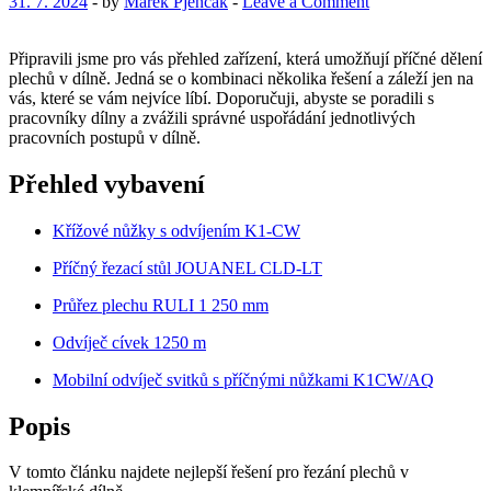
31. 7. 2024
-
by
Marek Pjenčak
-
Leave a Comment
Připravili jsme pro vás přehled zařízení, která umožňují příčné dělení
plechů v dílně. Jedná se o kombinaci několika řešení a záleží jen na
vás, které se vám nejvíce líbí. Doporučuji, abyste se poradili s
pracovníky dílny a zvážili správné uspořádání jednotlivých
pracovních postupů v dílně.
Přehled vybavení
Křížové nůžky s odvíjením K1-CW
Příčný řezací stůl JOUANEL CLD-LT
Průřez plechu RULI 1 250 mm
Odvíječ cívek 1250 m
Mobilní odvíječ svitků s příčnými nůžkami K1CW/AQ
Popis
V tomto článku najdete nejlepší řešení pro řezání plechů v