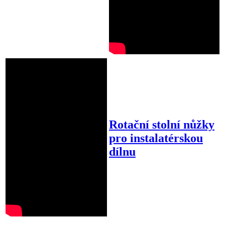
Rotační stolní nůžky
pro instalatérskou
dílnu