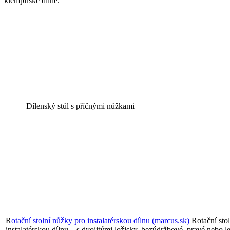
klempířské dílně.
Dílenský stůl s příčnými nůžkami
R
otační stolní nůžky pro instalatérskou dílnu (marcus.sk)
Rotační sto
instalatérskou dílnu, , s dvojitými ložisky, bezúdržbové, pravé nebo 