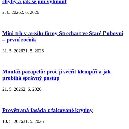
chyby a jak se jim vyhnout
2. 6. 2026
2. 6. 2026
Mini-trh v areálu firmy Strechart ve Staré Ľubovni
– první ročník
31. 5. 2026
31. 5. 2026
Montáž parapetů: proč ji svěřit klempíři a jak
probíhá správný postup
21. 5. 2026
2. 6. 2026
Provětraná fasáda z falcované krytiny
10. 5. 2026
31. 5. 2026