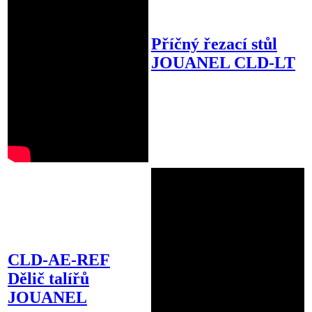
Příčný řezací stůl
JOUANEL CLD-LT
CLD-AE-REF
Dělič talířů
JOUANEL