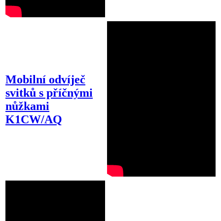
Mobilní odvíječ
svitků s příčnými
nůžkami
K1CW/AQ