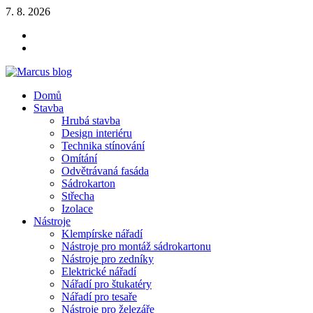
Skip
7. 8. 2026
to
YOUTUBE
content
FACEBOOK
KLAMPIARSKE
NÁRADIE
Marcus blog
Domů
Stavebné profily, náradie, izolácie
Stavba
Hrubá stavba
Design interiéru
Technika stínování
Omítání
Odvětrávaná fasáda
Sádrokarton
Střecha
Izolace
Nástroje
Klempírske nářadí
Nástroje pro montáž sádrokartonu
Nástroje pro zedníky
Elektrické nářadí
Nářadí pro štukatéry
Nářadí pro tesaře
Nástroje pro železáře