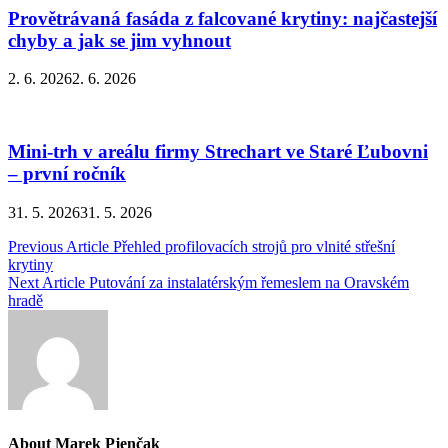
Provětrávaná fasáda z falcované krytiny: najčastejší
chyby a jak se jim vyhnout
2. 6. 2026
2. 6. 2026
Mini-trh v areálu firmy Strechart ve Staré Ľubovni
– první ročník
31. 5. 2026
31. 5. 2026
Navigace
Previous Article
Přehled profilovacích strojů pro vlnité střešní
krytiny
pro
Next Article
Putování za instalatérským řemeslem na Oravském
příspěvek
hradě
About Marek Pjenčak