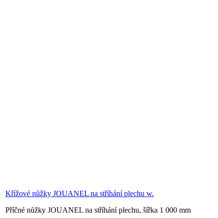
Křížové nůžky JOUANEL na stříhání plechu w.
Příčné nůžky JOUANEL na stříhání plechu, šířka 1 000 mm