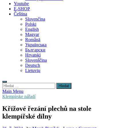
Youtube
E-SHOP
Čeština
Slovenčina
Polski
English
Magyar
Română
Українська
Български
Hrvatski
Slovenščina
Deutsch
Lietuvių
Vyhledávání
Main Menu
Klempírske nářadí
Křížové řezání plechů na stole
klempířské dílny