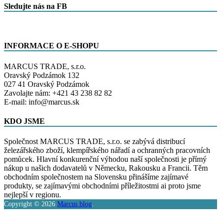
Sledujte nás na FB
INFORMACE O E-SHOPU
MARCUS TRADE, s.r.o.
Oravský Podzámok 132
027 41 Oravský Podzámok
Zavolajte nám: +421 43 238 82 82
E-mail: info@marcus.sk
KDO JSME
Společnost MARCUS TRADE, s.r.o. se zabývá distribucí
železářského zboží, klempířského nářadí a ochranných pracovních
pomůcek. Hlavní konkurenční výhodou naší společnosti je přímý
nákup u našich dodavatelů v Německu, Rakousku a Francii. Těm
obchodním společnostem na Slovensku přinášíme zajímavé
produkty, se zajímavými obchodními příležitostmi ai proto jsme
nejlepší v regionu.
Copyright © 2026
Marcus blog
.