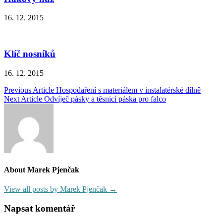
16. 12. 2015
Klíč nosníků
16. 12. 2015
Navigace
Previous Article
Hospodaření s materiálem v instalatérské dílně
Next Article
Odvíječ pásky a těsnicí páska pro falco
pro
příspěvek
About Marek Pjenčak
View all posts by Marek Pjenčak →
Napsat komentář