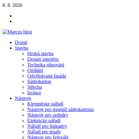
Skip
8. 8. 2026
to
YOUTUBE
content
FACEBOOK
KLAMPIARSKE
NÁRADIE
Marcus blog
Domů
Stavebné profily, náradie, izolácie
Stavba
Hrubá stavba
Design interiéru
Technika stínování
Omítání
Odvětrávaná fasáda
Sádrokarton
Střecha
Izolace
Nástroje
Klempírske nářadí
Nástroje pro montáž sádrokartonu
Nástroje pro zedníky
Elektrické nářadí
Nářadí pro štukatéry
Nářadí pro tesaře
Nástroje pro železáře