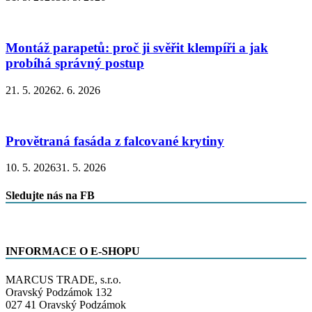
Montáž parapetů: proč ji svěřit klempíři a jak
probíhá správný postup
21. 5. 2026
2. 6. 2026
Provětraná fasáda z falcované krytiny
10. 5. 2026
31. 5. 2026
Sledujte nás na FB
INFORMACE O E-SHOPU
MARCUS TRADE, s.r.o.
Oravský Podzámok 132
027 41 Oravský Podzámok