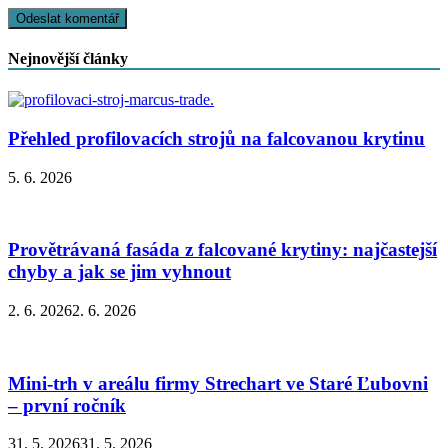
Nejnovější články
Přehled profilovacích strojů na falcovanou krytinu
5. 6. 2026
Provětrávaná fasáda z falcované krytiny: najčastejší
chyby a jak se jim vyhnout
2. 6. 2026
2. 6. 2026
Mini-trh v areálu firmy Strechart ve Staré Ľubovni
– první ročník
31. 5. 2026
31. 5. 2026