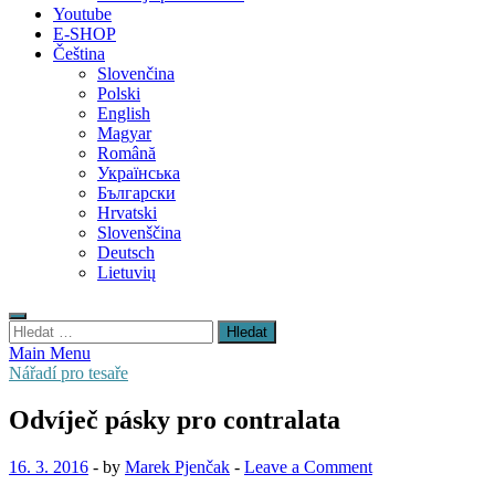
Youtube
E-SHOP
Čeština
Slovenčina
Polski
English
Magyar
Română
Українська
Български
Hrvatski
Slovenščina
Deutsch
Lietuvių
Vyhledávání
Main Menu
Nářadí pro tesaře
Odvíječ pásky pro contralata
16. 3. 2016
-
by
Marek Pjenčak
-
Leave a Comment