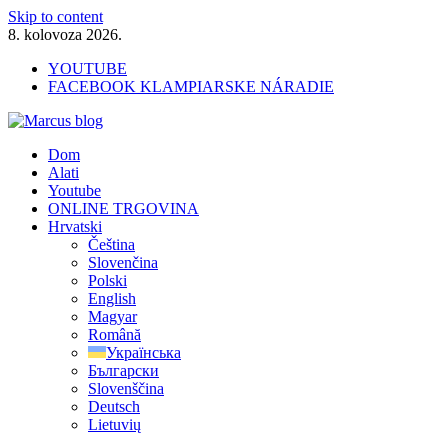
Skip to content
8. kolovoza 2026.
YOUTUBE
FACEBOOK KLAMPIARSKE NÁRADIE
Marcus blog
Dom
Stavebné profily, náradie, izolácie
Alati
Youtube
ONLINE TRGOVINA
Hrvatski
Čeština
Slovenčina
Polski
English
Magyar
Română
Українська
Български
Slovenščina
Deutsch
Lietuvių