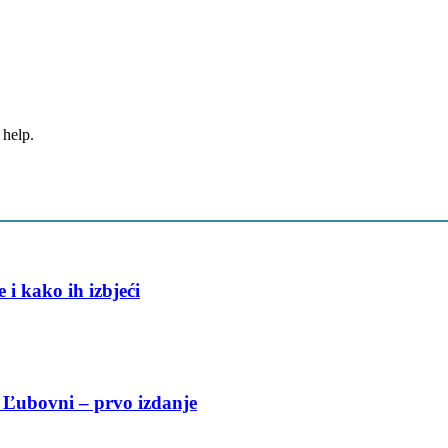
 help.
 i kako ih izbjeći
oj Ľubovni – prvo izdanje