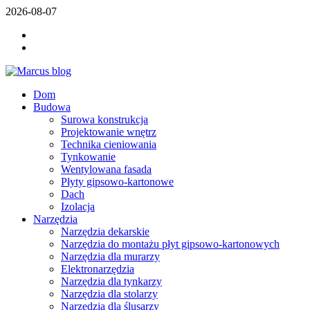
Skip
2026-08-07
to
YOUTUBE
content
FACEBOOK
KLAMPIARSKE
NÁRADIE
Marcus blog
Dom
Stavebné profily, náradie, izolácie
Budowa
Surowa konstrukcja
Projektowanie wnętrz
Technika cieniowania
Tynkowanie
Wentylowana fasada
Płyty gipsowo-kartonowe
Dach
Izolacja
Narzędzia
Narzędzia dekarskie
Narzędzia do montażu płyt gipsowo-kartonowych
Narzędzia dla murarzy
Elektronarzędzia
Narzędzia dla tynkarzy
Narzędzia dla stolarzy
Narzędzia dla ślusarzy