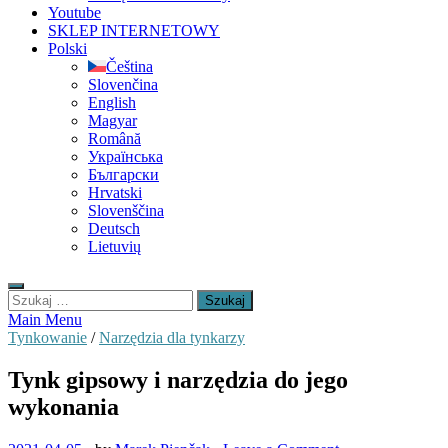
Youtube
SKLEP INTERNETOWY
Polski
Čeština
Slovenčina
English
Magyar
Română
Українська
Български
Hrvatski
Slovenščina
Deutsch
Lietuvių
Szukaj:
Main Menu
Tynkowanie
/
Narzędzia dla tynkarzy
Tynk gipsowy i narzędzia do jego
wykonania