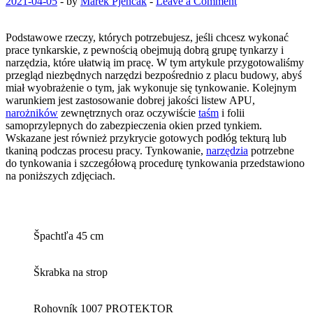
2021-04-05
-
by
Marek Pjenčak
-
Leave a Comment
Podstawowe rzeczy, których potrzebujesz, jeśli chcesz wykonać
prace tynkarskie, z pewnością obejmują dobrą grupę tynkarzy i
narzędzia, które ułatwią im pracę. W tym artykule przygotowaliśmy
przegląd niezbędnych narzędzi bezpośrednio z placu budowy, abyś
miał wyobrażenie o tym, jak wykonuje się tynkowanie. Kolejnym
warunkiem jest zastosowanie dobrej jakości listew APU,
narożników
zewnętrznych oraz oczywiście
taśm
i folii
samoprzylepnych do zabezpieczenia okien przed tynkiem.
Wskazane jest również przykrycie gotowych podłóg tekturą lub
tkaniną podczas procesu pracy. Tynkowanie,
narzędzia
potrzebne
do tynkowania i szczegółową procedurę tynkowania przedstawiono
na poniższych zdjęciach.
Špachtľa 45 cm
Škrabka na strop
Rohovník 1007 PROTEKTOR