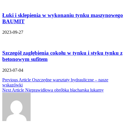
Łuki i sklepienia w wykonaniu tynku maszynowego
BAUMIT
2023-09-27
Szczegół zagłębienia cokołu w tynku i styku tynku z
betonowym sufitem
2023-07-04
Nawigacja
Previous Article
Oszczędne warsztaty hydrauliczne – nasze
wskazówki
wpisu
Next Article
Nieprawidłowa obróbka blacharska lukarny