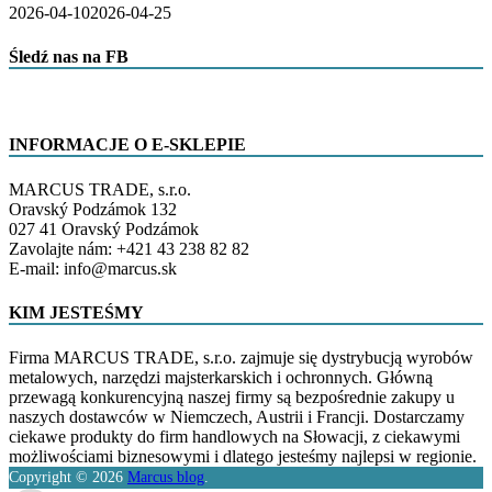
2026-04-10
2026-04-25
Śledź nas na FB
INFORMACJE O E-SKLEPIE
MARCUS TRADE, s.r.o.
Oravský Podzámok 132
027 41 Oravský Podzámok
Zavolajte nám: +421 43 238 82 82
E-mail: info@marcus.sk
KIM JESTEŚMY
Firma MARCUS TRADE, s.r.o. zajmuje się dystrybucją wyrobów
metalowych, narzędzi majsterkarskich i ochronnych. Główną
przewagą konkurencyjną naszej firmy są bezpośrednie zakupy u
naszych dostawców w Niemczech, Austrii i Francji. Dostarczamy
ciekawe produkty do firm handlowych na Słowacji, z ciekawymi
możliwościami biznesowymi i dlatego jesteśmy najlepsi w regionie.
Copyright © 2026
Marcus blog
.