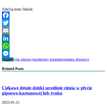
Zdieľaj tento článok:
Facebook
Twitter
Email
LinkedIn
WhatsApp
Tagged
tynk gipsowy
konkretny kontakt
regulator absorpcji
Messenger
Related Posts
Ciekawe detale dzięki szczelinie cienia w płycie
gipsowo-kartonowej lub tynku
2025-01-21