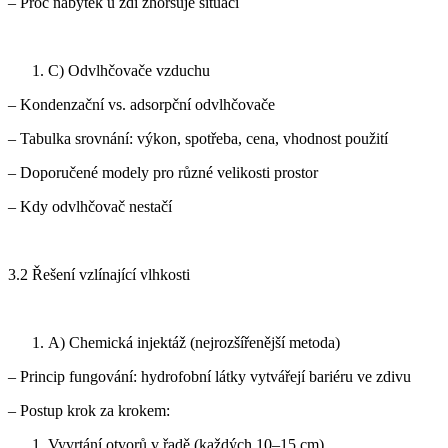
– Proč nábytek u zdi zhoršuje situaci
C) Odvlhčovače vzduchu
– Kondenzační vs. adsorpční odvlhčovače
– Tabulka srovnání: výkon, spotřeba, cena, vhodnost použití
– Doporučené modely pro různé velikosti prostor
– Kdy odvlhčovač nestačí
3.2 Řešení vzlínající vlhkosti
A) Chemická injektáž (nejrozšířenější metoda)
– Princip fungování: hydrofobní látky vytvářejí bariéru ve zdivu
– Postup krok za krokem:
Vyvrtání otvorů v řadě (každých 10–15 cm)