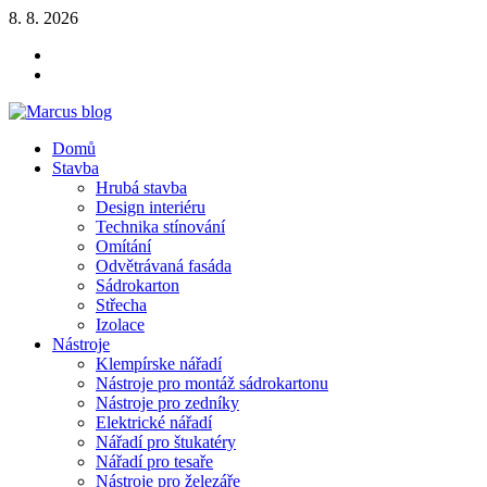
Skip
8. 8. 2026
to
YOUTUBE
content
FACEBOOK
KLAMPIARSKE
NÁRADIE
Marcus blog
Domů
Stavebné profily, náradie, izolácie
Stavba
Hrubá stavba
Design interiéru
Technika stínování
Omítání
Odvětrávaná fasáda
Sádrokarton
Střecha
Izolace
Nástroje
Klempírske nářadí
Nástroje pro montáž sádrokartonu
Nástroje pro zedníky
Elektrické nářadí
Nářadí pro štukatéry
Nářadí pro tesaře
Nástroje pro železáře