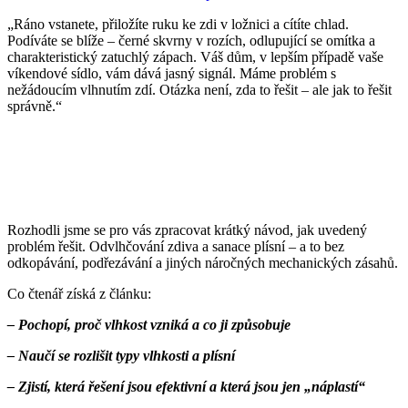
„Ráno vstanete, přiložíte ruku ke zdi v ložnici a cítíte chlad.
Podíváte se blíže – černé skvrny v rozích, odlupující se omítka a
charakteristický zatuchlý zápach. Váš dům, v lepším případě vaše
víkendové sídlo, vám dává jasný signál. Máme problém s
nežádoucím vlhnutím zdí. Otázka není, zda to řešit – ale jak to řešit
správně.“
Rozhodli jsme se pro vás zpracovat krátký návod, jak uvedený
problém řešit. Odvlhčování zdiva a sanace plísní – a to bez
odkopávání, podřezávání a jiných náročných mechanických zásahů.
Co čtenář získá z článku:
– Pochopí, proč vlhkost vzniká a co ji způsobuje
– Naučí se rozlišit typy vlhkosti a plísní
– Zjistí, která řešení jsou efektivní a která jsou jen „náplastí“