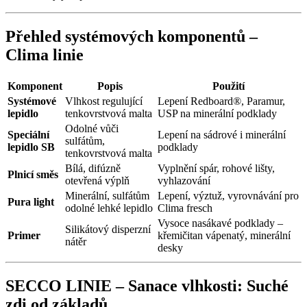
Přehled systémových komponentů –
Clima linie
Komponent
Popis
Použití
Systémové
Vlhkost regulující
Lepení Redboard®, Paramur,
lepidlo
tenkovrstvová malta
USP na minerální podklady
Odolné vůči
Speciální
Lepení na sádrové i minerální
sulfátům,
lepidlo SB
podklady
tenkovrstvová malta
Bílá, difúzně
Vyplnění spár, rohové lišty,
Plnicí směs
otevřená výplň
vyhlazování
Minerální, sulfátům
Lepení, výztuž, vyrovnávání pro
Pura light
odolné lehké lepidlo
Clima fresch
Vysoce nasákavé podklady –
Silikátový disperzní
Primer
křemičitan vápenatý, minerální
nátěr
desky
SECCO LINIE – Sanace vlhkosti: Suché
zdi od základů