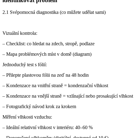
identifikovat problém
2.1 Svépomocná diagnostika (co můžete udělat sami)
Vizuální kontrola:
– Checklist: co hledat na zdech, stropě, podlaze
– Mapa problémových míst v domě (diagram)
Jednoduchý test s fólií:
– Přilepte plastovou fólii na zeď na 48 hodin
– Kondenzace na vnitřní straně = kondenzační vlhkost
– Kondenzace na vnější straně = vzlínající nebo prosakující vlhkost
– Fotografický návod krok za krokem
Měření vlhkosti vzduchu:
– Ideální relativní vlhkost v interiéru: 40–60 %
– Doporučené vlhkoměry (digitální, dostupné od 10 €)