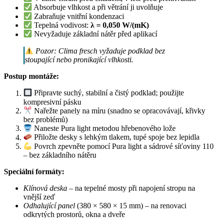
Absorbuje vlhkost a při větrání ji uvolňuje
Zabraňuje vnitřní kondenzaci
Tepelná vodivost:
λ = 0,050 W/(mK)
Nevyžaduje základní nátěr před aplikací
Pozor: Clima fresch vyžaduje podklad bez
stoupající nebo pronikající vlhkosti.
Postup montáže:
Připravte suchý, stabilní a čistý podklad; použijte
kompresivní pásku
Nařežte panely na míru (snadno se opracovávají, křivky
bez problémů)
Naneste Pura light metodou hřebenového lože
Přiložte desky s lehkým tlakem, tupé spoje bez lepidla
Povrch zpevněte pomocí Pura light a sádrové síťoviny 110
– bez základního nátěru
Speciální formáty:
Klínová deska
– na tepelné mosty při napojení stropu na
vnější zeď
Odhalující panel
(380 × 580 × 15 mm) – na renovaci
odkrytých prostorů, okna a dveře