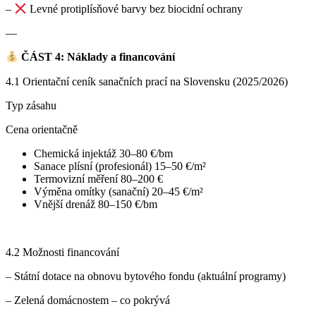
–
Levné protiplísňové barvy bez biocidní ochrany
—
ČÁST 4: Náklady a financování
4.1 Orientační ceník sanačních prací na Slovensku (2025/2026)
Typ zásahu
Cena orientačně
Chemická injektáž 30–80 €/bm
Sanace plísní (profesionál)
15–50 €/m²
Termovizní měření
80–200 €
Výměna omítky (sanační)
20–45 €/m²
Vnější drenáž
80–150 €/bm
4.2 Možnosti financování
– Státní dotace na obnovu bytového fondu (aktuální programy)
– Zelená domácnostem – co pokrývá