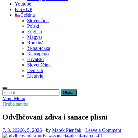
Youtube
E-SHOP
Čeština
Slovenčina
Polski
English
Magyar
Română
Українська
Български
Hrvatski
Slovenščina
Deutsch
Lietuvių
Vyhledávání
Main Menu
Hrubá stavba
Odvlhčovaní zdiva i sanace plísní
7. 3. 2026
6. 5. 2026
-
by
Marek Pjenčak
-
Leave a Comment