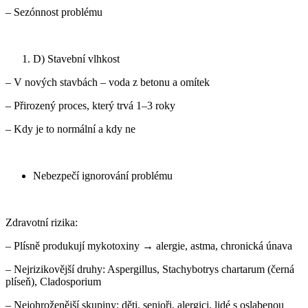
– Sezónnost problému
D) Stavební vlhkost
– V nových stavbách – voda z betonu a omítek
– Přirozený proces, který trvá 1–3 roky
– Kdy je to normální a kdy ne
Nebezpečí ignorování problému
Zdravotní rizika:
– Plísně produkují mykotoxiny → alergie, astma, chronická únava
– Nejrizikovější druhy: Aspergillus, Stachybotrys chartarum (černá
plíseň), Cladosporium
– Nejohroženější skupiny: děti, senioři, alergici, lidé s oslabenou