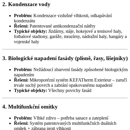
2. Kondenzace vody
Problém:
Kondenzace vzdušné vlhkosti, odkapávání
kondenzátu
Řešení:
Patentované antikondenzační nátěry
Typické objekty:
Jízdárny, stáje, hokejové a tenisové haly,
fotbalové stadiony, garáže, mrazírny, nádražní haly, hangáry a
vojenské haly
3. Biologické napadení fasády (plísně, řasy, lišejníky)
Problém:
Nežádoucí zbarvení fasády způsobené biologickým
napadením
Řešení:
Mikroporézní systém KEFATherm Exterieur – zaručí
trvale suchý povrch a zabrání opakovanému napadení
Typické objekty:
Všechny povrchy fasád
4. Multifunkční omítky
Problém:
Vlhké zdivo – potřeba sanace a zateplení
Řešení:
Systém patentovaných multifunkčních duálních
omítek + zábrana proti vlhkosti