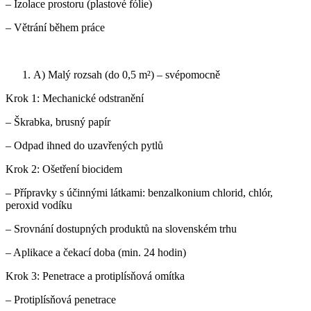
– Izolace prostoru (plastové fólie)
– Větrání během práce
A) Malý rozsah (do 0,5 m²) – svépomocně
Krok 1: Mechanické odstranění
– Škrabka, brusný papír
– Odpad ihned do uzavřených pytlů
Krok 2: Ošetření biocidem
– Přípravky s účinnými látkami: benzalkonium chlorid, chlór,
peroxid vodíku
– Srovnání dostupných produktů na slovenském trhu
– Aplikace a čekací doba (min. 24 hodin)
Krok 3: Penetrace a protiplísňová omítka
– Protiplísňová penetrace