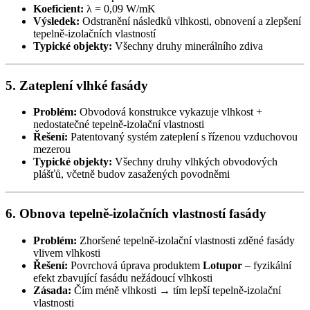
Koeficient:
λ = 0,09 W/mK
Výsledek:
Odstranění následků vlhkosti, obnovení a zlepšení
tepelně-izolačních vlastností
Typické objekty:
Všechny druhy minerálního zdiva
5. Zateplení vlhké fasády
Problém:
Obvodová konstrukce vykazuje vlhkost +
nedostatečné tepelně-izolační vlastnosti
Řešení:
Patentovaný systém zateplení s řízenou vzduchovou
mezerou
Typické objekty:
Všechny druhy vlhkých obvodových
plášťů, včetně budov zasažených povodněmi
6. Obnova tepelně-izolačních vlastností fasády
Problém:
Zhoršené tepelně-izolační vlastnosti zděné fasády
vlivem vlhkosti
Řešení:
Povrchová úprava produktem
Lotupor
– fyzikální
efekt zbavující fasádu nežádoucí vlhkosti
Zásada:
Čím méně vlhkosti → tím lepší tepelně-izolační
vlastnosti