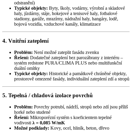
odstranění)
Typické objekty:
Byty, školy, vodárny, výrobní a skladové
haly, jízdárny, stáje, hokejové a tenisové haly, fotbalové
stadiony, garáže, mrazírny, nádražní haly, hangáry, lodě,
bojová vozidla, vzduchové kanály, klimatizace
4. Vnitřní zateplení
Problém:
Není možné zateplit fasádu zvenku
Řešení:
Dodatečné zateplení bez parozábrany z interiéru –
systém redstone PURA/CLIMA PLUS nebo multifunkční
duální omítky
Typické objekty:
Historické a památkově chráněné objekty,
prostorově omezené fasády, individuální zateplení zdí a stropů
5. Tepelná / chladová izolace povrchů
Problém:
Povrchy potrubí, nádrží, stropů nebo zdí jsou příliš
horké nebo studené
Řešení:
Mikroporézní systém s koeficientem tepelné
vodivosti
λ = 0,085 W/mK
Možné podklady:
Kovy, ocel, hliník, beton, dřevo