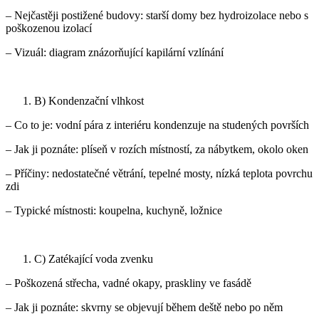
– Nejčastěji postižené budovy: starší domy bez hydroizolace nebo s
poškozenou izolací
– Vizuál: diagram znázorňující kapilární vzlínání
B) Kondenzační vlhkost
– Co to je: vodní pára z interiéru kondenzuje na studených površích
– Jak ji poznáte: plíseň v rozích místností, za nábytkem, okolo oken
– Příčiny: nedostatečné větrání, tepelné mosty, nízká teplota povrchu
zdi
– Typické místnosti: koupelna, kuchyně, ložnice
C) Zatékající voda zvenku
– Poškozená střecha, vadné okapy, praskliny ve fasádě
– Jak ji poznáte: skvrny se objevují během deště nebo po něm