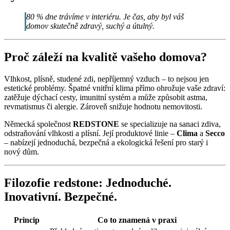
80 % dne trávíme v interiéru. Je čas, aby byl váš
domov skutečně zdravý, suchý a útulný.
Proč záleží na kvalitě vašeho domova?
Vlhkost, plísně, studené zdi, nepříjemný vzduch – to nejsou jen
estetické problémy. Špatné vnitřní klima přímo ohrožuje vaše zdraví:
zatěžuje dýchací cesty, imunitní systém a může způsobit astma,
revmatismus či alergie. Zároveň snižuje hodnotu nemovitosti.
Německá společnost
REDSTONE
se specializuje na sanaci zdiva,
odstraňování vlhkosti a plísní. Její produktové linie –
Clima
a
Secco
– nabízejí jednoduchá, bezpečná a ekologická řešení pro starý i
nový dům.
Filozofie redstone: Jednoduché.
Inovativní. Bezpečné.
Princip
Co to znamená v praxi