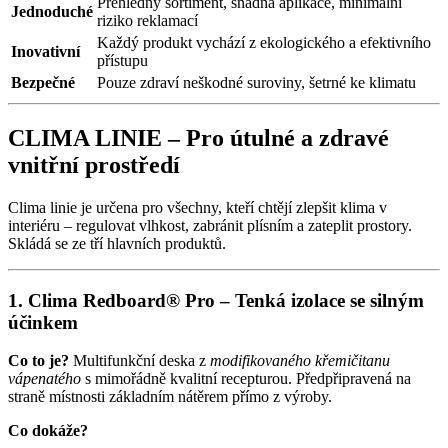
Přehledný sortiment, snadná aplikace, minimální
Jednoduché
riziko reklamací
Každý produkt vychází z ekologického a efektivního
Inovativní
přístupu
Bezpečné
Pouze zdraví neškodné suroviny, šetrné ke klimatu
CLIMA LINIE – Pro útulné a zdravé
vnitřní prostředí
Clima linie je určena pro všechny, kteří chtějí zlepšit klima v
interiéru – regulovat vlhkost, zabránit plísním a zateplit prostory.
Skládá se ze tří hlavních produktů.
1. Clima Redboard® Pro – Tenká izolace se silným
účinkem
Co to je?
Multifunkční deska z
modifikovaného křemičitanu
vápenatého
s mimořádně kvalitní recepturou. Předpřipravená na
straně místnosti základním nátěrem přímo z výroby.
Co dokáže?