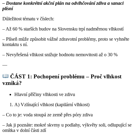
– Dostane konkrétní akční plán na odvlhčování zdiva a sanaci
plísní
Důležitost tématu v číslech:
– Až 60 % starších budov na Slovensku trpí nadměrnou vlhkostí
– Plíseň může způsobit vážné zdravotní problémy, proto se vyhněte
kontaktu s ní.
– Nevyřešená vlhkost snižuje hodnotu nemovitosti až o 30 %
—
ČÁST 1: Pochopení problému – Proč vlhkost
vzniká?
Hlavní příčiny vlhkosti ve zdivu
A) Vzlínající vlhkost (kapilární vlhkost)
– Co to je: voda stoupá ze země přes póry zdiva
– Jak ji poznáte: mokré skvrny u podlahy, výkvěty soli, odlupující se
omítka v dolní části zdí