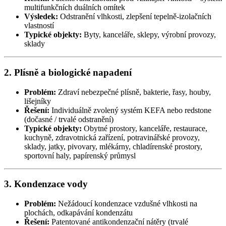
multifunkčních duálních omítek
Výsledek:
Odstranění vlhkosti, zlepšení tepelně-izolačních
vlastností
Typické objekty:
Byty, kanceláře, sklepy, výrobní provozy,
sklady
2. Plísně a biologické napadení
Problém:
Zdraví nebezpečné plísně, bakterie, řasy, houby,
lišejníky
Řešení:
Individuálně zvolený systém KEFA nebo redstone
(dočasné / trvalé odstranění)
Typické objekty:
Obytné prostory, kanceláře, restaurace,
kuchyně, zdravotnická zařízení, potravinářské provozy,
sklady, jatky, pivovary, mlékárny, chladírenské prostory,
sportovní haly, papírenský průmysl
3. Kondenzace vody
Problém:
Nežádoucí kondenzace vzdušné vlhkosti na
plochách, odkapávání kondenzátu
Řešení:
Patentované antikondenzační nátěry (trvalé