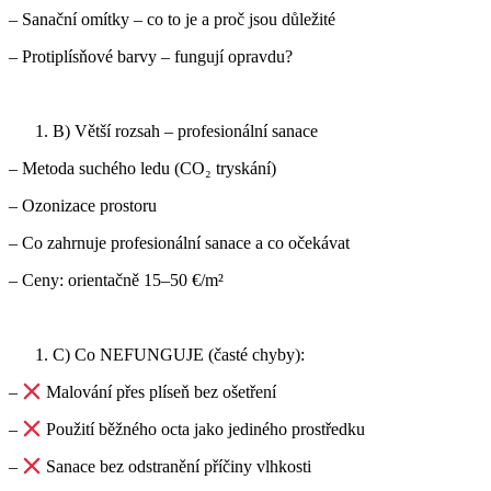
– Sanační omítky – co to je a proč jsou důležité
– Protiplísňové barvy – fungují opravdu?
B) Větší rozsah – profesionální sanace
– Metoda suchého ledu (CO₂ tryskání)
– Ozonizace prostoru
– Co zahrnuje profesionální sanace a co očekávat
– Ceny: orientačně 15–50 €/m²
C) Co NEFUNGUJE (časté chyby):
–
Malování přes plíseň bez ošetření
–
Použití běžného octa jako jediného prostředku
–
Sanace bez odstranění příčiny vlhkosti