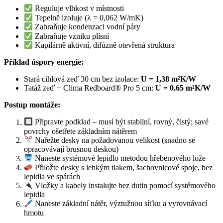
Reguluje vlhkost v místnosti
Tepelně izoluje (λ = 0,062 W/mK)
Zabraňuje kondenzaci vodní páry
Zabraňuje vzniku plísní
Kapilárně aktivní, difúzně otevřená struktura
Příklad úspory energie:
Stará cihlová zeď 30 cm bez izolace:
U = 1,38 m²K/W
Tatáž zeď + Clima Redboard® Pro 5 cm:
U = 0,65 m²K/W
Postup montáže:
Připravte podklad – musí být stabilní, rovný, čistý; savé
povrchy ošetřete základním nátěrem
Nařežte desky na požadovanou velikost (snadno se
opracovávají brusnou deskou)
Naneste systémové lepidlo metodou hřebenového lože
Přiložte desky s lehkým tlakem, šachovnicové spoje, bez
lepidla ve spárách
Vložky a kabely instalujte bez dutin pomocí systémového
lepidla
Naneste základní nátěr, výztužnou síťku a vyrovnávací
hmotu