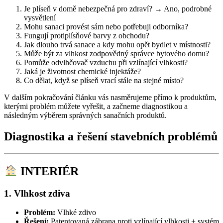
Je plíseň v domě nebezpečná pro zdraví? → Ano, podrobné
vysvětlení
Mohu sanaci provést sám nebo potřebuji odborníka?
Fungují protiplísňové barvy z obchodu?
Jak dlouho trvá sanace a kdy mohu opět bydlet v místnosti?
Může být za vlhkost zodpovědný správce bytového domu?
Pomůže odvlhčovač vzduchu při vzlínající vlhkosti?
Jaká je životnost chemické injektáže?
Co dělat, když se plíseň vrací stále na stejné místo?
V dalším pokračování článku vás nasměrujeme přímo k produktům,
kterými problém můžete vyřešit, a začneme diagnostikou a
následným výběrem správných sanačních produktů.
Diagnostika a řešení stavebních problémů
INTERIÉR
1. Vlhkost zdiva
Problém:
Vlhké zdivo
Řešení:
Patentovaná zábrana proti vzlínající vlhkosti + systém