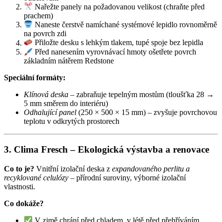
Nařežte panely na požadovanou velikost (chraňte před
prachem)
Naneste čerstvě namíchané systémové lepidlo rovnoměrně
na povrch zdi
Přiložte desku s lehkým tlakem, tupé spoje bez lepidla
Před nanesením vyrovnávací hmoty ošetřete povrch
základním nátěrem Redstone
Speciální formáty:
Klínová deska
– zabraňuje tepelným mostům (tloušťka 28 →
5 mm směrem do interiéru)
Odhalující panel
(250 × 500 × 15 mm) – zvyšuje povrchovou
teplotu v odkrytých prostorech
3. Clima Fresch – Ekologická výstavba a renovace
Co to je?
Vnitřní izolační deska z
expandovaného perlitu a
recyklované celulózy
– přírodní suroviny, výborné izolační
vlastnosti.
Co dokáže?
V zimě chrání před chladem, v létě před přehříváním