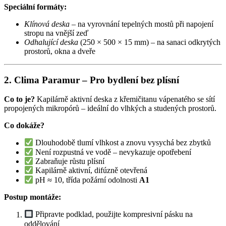
Speciální formáty:
Klínová deska
– na vyrovnání tepelných mostů při napojení
stropu na vnější zeď
Odhalující deska
(250 × 500 × 15 mm) – na sanaci odkrytých
prostorů, okna a dveře
2. Clima Paramur – Pro bydlení bez plísní
Co to je?
Kapilárně aktivní deska z křemičitanu vápenatého se sítí
propojených mikropórů – ideální do vlhkých a studených prostorů.
Co dokáže?
Dlouhodobě tlumí vlhkost a znovu vysychá bez zbytků
Není rozpustná ve vodě – nevykazuje opotřebení
Zabraňuje růstu plísní
Kapilárně aktivní, difúzně otevřená
pH ≈ 10, třída požární odolnosti
A1
Postup montáže:
Připravte podklad, použijte kompresivní pásku na
oddělování