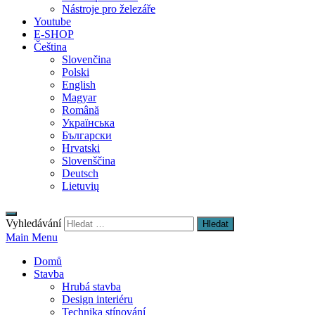
Nástroje pro železáře
Youtube
E-SHOP
Čeština
Slovenčina
Polski
English
Magyar
Română
Українська
Български
Hrvatski
Slovenščina
Deutsch
Lietuvių
Vyhledávání
Main Menu
Domů
Stavba
Hrubá stavba
Design interiéru
Technika stínování