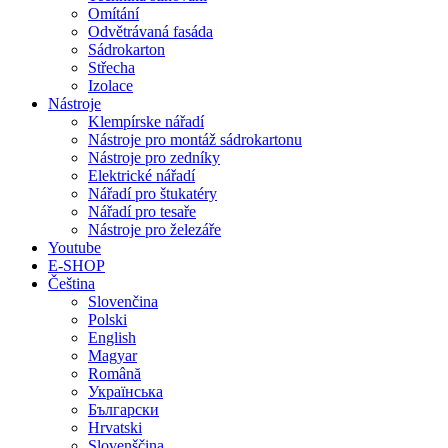
Omítání
Odvětrávaná fasáda
Sádrokarton
Střecha
Izolace
Nástroje
Klempírske nářadí
Nástroje pro montáž sádrokartonu
Nástroje pro zedníky
Elektrické nářadí
Nářadí pro štukatéry
Nářadí pro tesaře
Nástroje pro železáře
Youtube
E-SHOP
Čeština
Slovenčina
Polski
English
Magyar
Română
Українська
Български
Hrvatski
Slovenščina