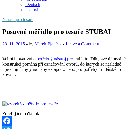
Deutsch
Lietuvių
Nářadí pro tesaře
Posuvné měřidlo pro tesaře STUBAI
28. 11. 2015
-
by
Marek Pjenčak
-
Leave a Comment
Velmi inovativní a
potřebný nástroj pro
truhláře. Díky své důmyslné
konstrukci pomáhá při označování otvorů, do kterých se následně
upevňují úchyty na nábytek apod., nebo pro potřeby truhlářského
kování.
Zdieľaj tento článok: