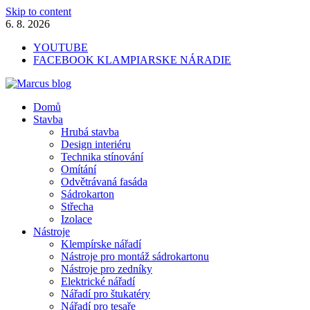
Skip to content
6. 8. 2026
YOUTUBE
FACEBOOK KLAMPIARSKE NÁRADIE
Marcus blog
Domů
Stavebné profily, náradie, izolácie
Stavba
Hrubá stavba
Design interiéru
Technika stínování
Omítání
Odvětrávaná fasáda
Sádrokarton
Střecha
Izolace
Nástroje
Klempírske nářadí
Nástroje pro montáž sádrokartonu
Nástroje pro zedníky
Elektrické nářadí
Nářadí pro štukatéry
Nářadí pro tesaře