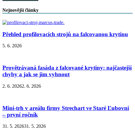
Nejnovější články
Přehled profilovacích strojů na falcovanou krytinu
5. 6. 2026
Provětrávaná fasáda z falcované krytiny: najčastejší
chyby a jak se jim vyhnout
2. 6. 2026
2. 6. 2026
Mini-trh v areálu firmy Strechart ve Staré Ľubovni
– první ročník
31. 5. 2026
31. 5. 2026