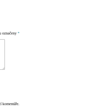
ou označeny
*
cí komentáře.