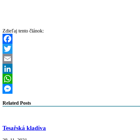
Zdieľaj tento článok:
Facebook
Twitter
Email
LinkedIn
WhatsApp
Messenger
Related Posts
Tesařská kladiva