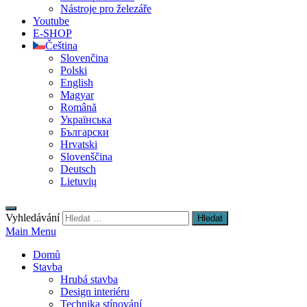
Nástroje pro železáře
Youtube
E-SHOP
Čeština
Slovenčina
Polski
English
Magyar
Română
Українська
Български
Hrvatski
Slovenščina
Deutsch
Lietuvių
Vyhledávání
Main Menu
Domů
Stavba
Hrubá stavba
Design interiéru
Technika stínování