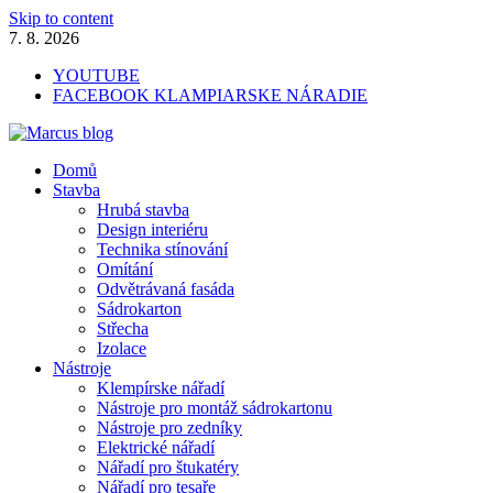
Skip to content
7. 8. 2026
YOUTUBE
FACEBOOK KLAMPIARSKE NÁRADIE
Marcus blog
Domů
Stavebné profily, náradie, izolácie
Stavba
Hrubá stavba
Design interiéru
Technika stínování
Omítání
Odvětrávaná fasáda
Sádrokarton
Střecha
Izolace
Nástroje
Klempírske nářadí
Nástroje pro montáž sádrokartonu
Nástroje pro zedníky
Elektrické nářadí
Nářadí pro štukatéry
Nářadí pro tesaře