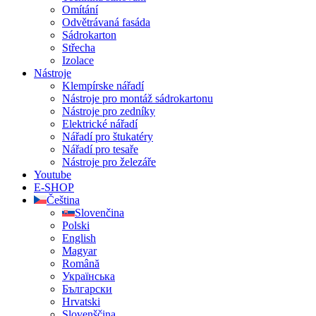
Omítání
Odvětrávaná fasáda
Sádrokarton
Střecha
Izolace
Nástroje
Klempírske nářadí
Nástroje pro montáž sádrokartonu
Nástroje pro zedníky
Elektrické nářadí
Nářadí pro štukatéry
Nářadí pro tesaře
Nástroje pro železáře
Youtube
E-SHOP
Čeština
Slovenčina
Polski
English
Magyar
Română
Українська
Български
Hrvatski
Slovenščina