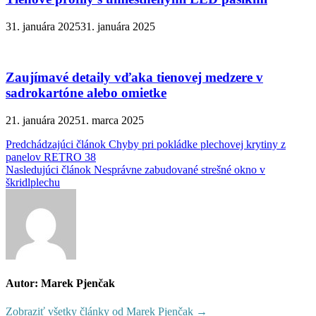
31. januára 2025
31. januára 2025
Zaujímavé detaily vďaka tienovej medzere v
sadrokartóne alebo omietke
21. januára 2025
1. marca 2025
Navigácia
Predchádzajúci článok
Chyby pri pokládke plechovej krytiny z
panelov RETRO 38
v
Nasledujúci článok
Nesprávne zabudované strešné okno v
článku
škridlplechu
Autor: Marek Pjenčak
Zobraziť všetky články od Marek Pjenčak →