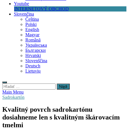
Youtube
INTERNETOVÝ OBCHOD
Slovenčina
Čeština
Polski
English
Magyar
Română
Українська
Български
Hrvatski
Slovenščina
Deutsch
Lietuvių
Hľadať:
Main Menu
Sadrokartón
Kvalitný povrch sadrokartónu
dosiahneme len s kvalitným škárovacím
tmelmi