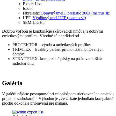
Expert Liss
Isocol
Fibrelastic
Opravný tmel Fibrelastic 300g (marcus.sk)
UFF
Výplňový tmel UFF (marcus.sk)
SEMILIGHT
Dobrou voľbou je kombinácie škárovacích hmôt aj s dobrými
omietkovými profilmi. Vhodné sú napríklad od
PROTEKTOR – výrobca omietkových profilov
TRIMTEX – kvalitný partner pri montáži montovaných
domov
STRAITFLEX- kompozitné pásky na páskovanie škár
sadrokartónu
Galéria
V galérii nájdete postupnosť pri celoplošnom stierkovaní na omietku
prípadne sadrokartón. Výhodou je , že získate jednoliatu kompaktnú
plochu dokonale pripravenú pre maliara.