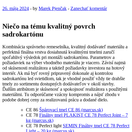
26. mája 2024
-
by
Marek Pjenčak
-
Zanechať komentár
Niečo na tému kvalitný povrch
sadrokartónu
Kombinácia správneho remeselníka, kvalitný dodávateľ materiálu a
perfektná finálna vrstva dosiahnutá kvalitnými tmelmi zaručí
spoľahlivý výsledok pri montáži sadrokartónu. Parametrov a
požiadaviek na výber vhodného materiálu je viacero. Závisí najmä
od skúsenosti realizátora a taktiež požiadavky investora na hotový
interiér. Ak má byť rovný pripravený dokonale aj kontrolou
sadrokartónu led svietidlom, tak je vhodné použiť vždy tie drahšie
tmely zo sortimentu dostupných dodávateľov v okolí stavby.
Ďalším atribútom je skúsenosť a spokojnosť realizátora s použitými
materiálmi. Tu odporúčame vzácny kompromis a nájsť zhodu v
podobe dobrej ceny za realizovanú prácu a dodané dielo.
CE 86
Špárovací tmel CE 86 (marcus.sk)
CE 78
Finálny tmel PLAKIST CE 78 Perfect Joint – 7
kg (marcus.sk)
CE 78 Perfect light
SEMIN Finálny tmel CE 78 Perfect
Light – 20 kg (marcus.sk)