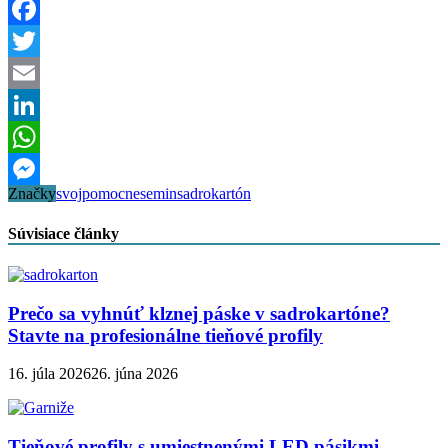
Facebook
Twitter
Email
LinkedIn
WhatsApp
Značky
svojpomocne
semin
sadrokartón
Messenger
Súvisiace články
Prečo sa vyhnúť klznej páske v sadrokartóne?
Stavte na profesionálne tieňové profily
16. júla 2026
26. júna 2026
Tieňové profily s umiestnenými LED pásikmi