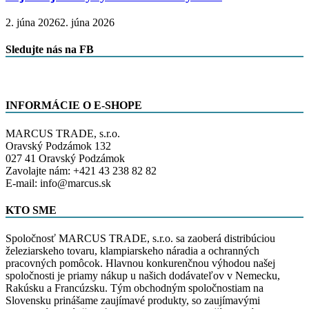
2. júna 2026
2. júna 2026
Sledujte nás na FB
INFORMÁCIE O E-SHOPE
MARCUS TRADE, s.r.o.
Oravský Podzámok 132
027 41 Oravský Podzámok
Zavolajte nám: +421 43 238 82 82
E-mail: info@marcus.sk
KTO SME
Spoločnosť MARCUS TRADE, s.r.o. sa zaoberá distribúciou
železiarskeho tovaru, klampiarskeho náradia a ochranných
pracovných pomôcok. Hlavnou konkurenčnou výhodou našej
spoločnosti je priamy nákup u našich dodávateľov v Nemecku,
Rakúsku a Francúzsku. Tým obchodným spoločnostiam na
Slovensku prinášame zaujímavé produkty, so zaujímavými