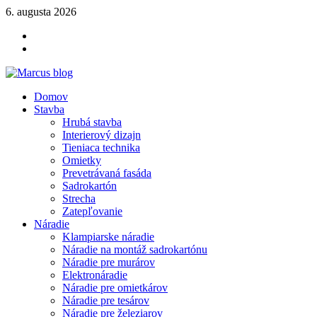
Skip
6. augusta 2026
to
YOUTUBE
content
FACEBOOK
KLAMPIARSKE
NÁRADIE
Marcus blog
Domov
Stavebné profily, náradie, izolácie
Stavba
Hrubá stavba
Interierový dizajn
Tieniaca technika
Omietky
Prevetrávaná fasáda
Sadrokartón
Strecha
Zatepľovanie
Náradie
Klampiarske náradie
Náradie na montáž sadrokartónu
Náradie pre murárov
Elektronáradie
Náradie pre omietkárov
Náradie pre tesárov
Náradie pre železiarov