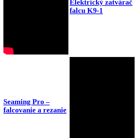
Elektrický zatvárač
falcu K9-1
Seaming Pro –
falcovanie a rezanie