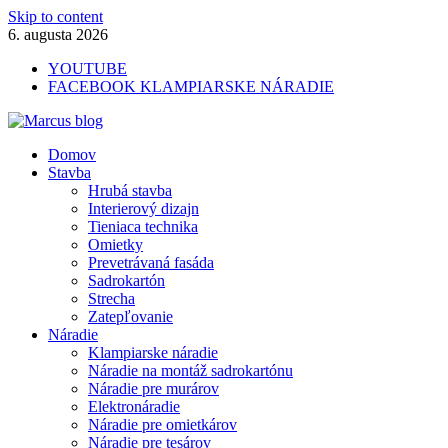
Skip to content
6. augusta 2026
YOUTUBE
FACEBOOK KLAMPIARSKE NÁRADIE
Marcus blog
Domov
Stavebné profily, náradie, izolácie
Stavba
Hrubá stavba
Interierový dizajn
Tieniaca technika
Omietky
Prevetrávaná fasáda
Sadrokartón
Strecha
Zatepľovanie
Náradie
Klampiarske náradie
Náradie na montáž sadrokartónu
Náradie pre murárov
Elektronáradie
Náradie pre omietkárov
Náradie pre tesárov