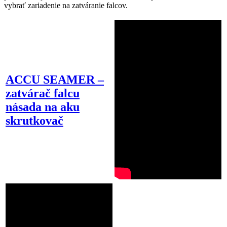
vybrať zariadenie na zatváranie falcov.
ACCU SEAMER –
zatvárač falcu
násada na aku
skrutkovač