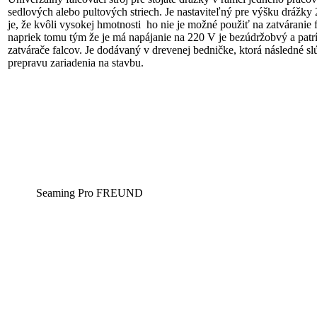
sedlových alebo pultových striech. Je nastaviteľný pre výšku dráž
je, že kvôli vysokej hmotnosti ho nie je možné použiť na zatváranie 
napriek tomu tým že je má napájanie na 220 V je bezúdržobvý a patrí
zatvárače falcov. Je dodávaný v drevenej bedničke, ktorá následné sl
prepravu zariadenia na stavbu.
Seaming Pro FREUND