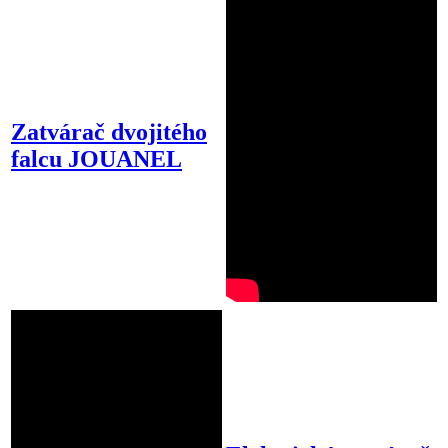
Zatvárač dvojitého
falcu JOUANEL