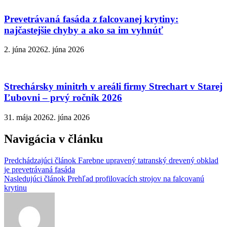
Prevetrávaná fasáda z falcovanej krytiny:
najčastejšie chyby a ako sa im vyhnúť
2. júna 2026
2. júna 2026
Strechársky minitrh v areáli firmy Strechart v Starej
Ľubovni – prvý ročník 2026
31. mája 2026
2. júna 2026
Navigácia v článku
Predchádzajúci článok
Farebne upravený tatranský drevený obklad
je prevetrávaná fasáda
Nasledujúci článok
Prehľad profilovacích strojov na falcovanú
krytinu