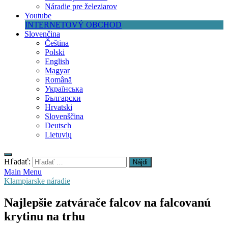
Náradie pre železiarov
Youtube
INTERNETOVÝ OBCHOD
Slovenčina
Čeština
Polski
English
Magyar
Română
Українська
Български
Hrvatski
Slovenščina
Deutsch
Lietuvių
Hľadať:
Main Menu
Klampiarske náradie
Najlepšie zatvárače falcov na falcovanú
krytinu na trhu