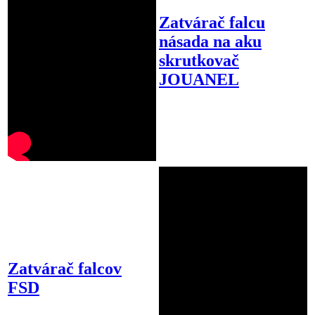
Zatvárač falcu
násada na aku
skrutkovač
JOUANEL
Zatvárač falcov
FSD