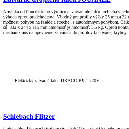
Novinka od francúzskeho výrobcu a zatváranie falcu prebieha v jed
výhoda oproti predchodcovi. Vhodný
pre profily výšky 25 mm a 32
možnosť pohybu na fasáde a streche , s autonómnym pohybom.
Celk
sú 332 x 244 x 115 mm hmotnosť je
hmotnosť: 5,5 kg. Oproti konku
mechanizmus na upevnenie zatvárača do profilov falcovanej krytiny
Elektrický zatvárač falcu DRACO K9-1 220V
Schlebach Flitzer
Univerzálny falcovací stroj pre stojaté drážky v rámci jedného prac