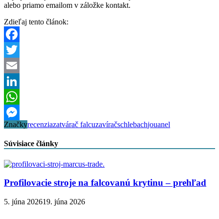
alebo priamo emailom v záložke kontakt.
Zdieľaj tento článok:
Facebook
Twitter
Email
LinkedIn
WhatsApp
Značky
recenzia
zatvárač falcu
zavírač
schlebach
jouanel
Messenger
Súvisiace články
Profilovacie stroje na falcovanú krytinu – prehľad
5. júna 2026
19. júna 2026