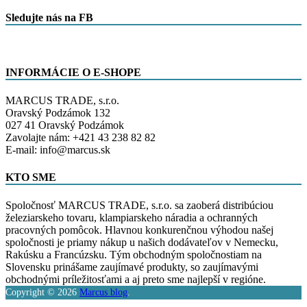
Sledujte nás na FB
INFORMÁCIE O E-SHOPE
MARCUS TRADE, s.r.o.
Oravský Podzámok 132
027 41 Oravský Podzámok
Zavolajte nám: +421 43 238 82 82
E-mail: info@marcus.sk
KTO SME
Spoločnosť MARCUS TRADE, s.r.o. sa zaoberá distribúciou
železiarskeho tovaru, klampiarskeho náradia a ochranných
pracovných pomôcok. Hlavnou konkurenčnou výhodou našej
spoločnosti je priamy nákup u našich dodávateľov v Nemecku,
Rakúsku a Francúzsku. Tým obchodným spoločnostiam na
Slovensku prinášame zaujímavé produkty, so zaujímavými
obchodnými príležitosťami a aj preto sme najlepší v regióne.
Copyright © 2026
Marcus blog
.