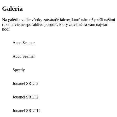
Galéria
Na galérii uvidíte všetky zatvárače falcov, ktoré nám už prešli našimi
rukami vieme spoľahlivo posúdiť, ktorý zatvárač sa vám najviac
hodí.
Accu Seamer
Accu Seamer
Speedy
Jouanel SRLT2
Jouanel SRLT2
Jouanel SRLT12