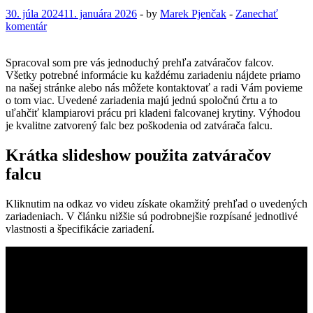
30. júla 2024
11. januára 2026
-
by
Marek Pjenčak
-
Zanechať
komentár
Spracoval som pre vás jednoduchý prehľa zatváračov falcov.
Všetky potrebné informácie ku každému zariadeniu nájdete priamo
na našej stránke alebo nás môžete kontaktovať a radi Vám povieme
o tom viac. Uvedené zariadenia majú jednú spoločnú črtu a to
uľahčiť klampiarovi prácu pri kladeni falcovanej krytiny. Výhodou
je kvalitne zatvorený falc bez poškodenia od zatvárača falcu.
Krátka slideshow použita zatváračov
falcu
Kliknutim na odkaz vo videu získate okamžitý prehľad o uvedených
zariadeniach. V článku nižšie sú podrobnejšie rozpísané jednotlivé
vlastnosti a špecifikácie zariadení.