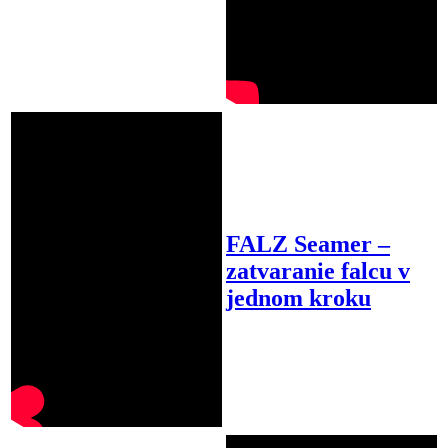
FALZ Seamer –
zatvaranie falcu v
jednom kroku