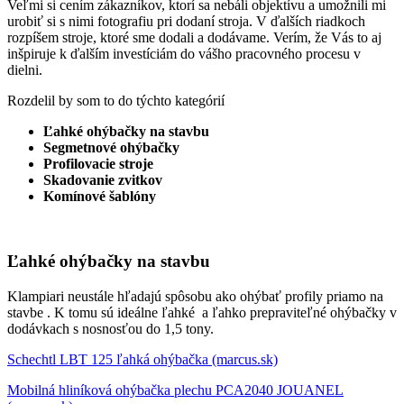
Veľmi si cením zákazníkov, ktorí sa nebáli objektívu a umožnili mi
urobiť si s nimi fotografiu pri dodaní stroja. V ďalších riadkoch
rozpíšem stroje, ktoré sme dodali a dodávame. Verím, že Vás to aj
inšpiruje k ďalším investíciám do vášho pracovného procesu v
dielni.
Rozdelil by som to do týchto kategórií
Ľahké ohýbačky na stavbu
Segmetnové ohýbačky
Profilovacie stroje
Skadovanie zvitkov
Komínové šablóny
Ľahké ohýbačky na stavbu
Klampiari neustále hľadajú spôsobu ako ohýbať profily priamo na
stavbe . K tomu sú ideálne ľahké a ľahko prepraviteľné ohýbačky v
dodávkach s nosnosťou do 1,5 tony.
Schechtl LBT 125 ľahká ohýbačka (marcus.sk)
Mobilná hliníková ohýbačka plechu PCA2040 JOUANEL