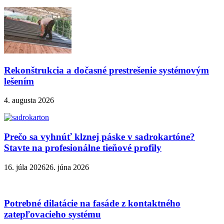
Rekonštrukcia a dočasné prestrešenie systémovým
lešením
4. augusta 2026
Prečo sa vyhnúť klznej páske v sadrokartóne?
Stavte na profesionálne tieňové profily
16. júla 2026
26. júna 2026
Potrebné dilatácie na fasáde z kontaktného
zatepľovacieho systému