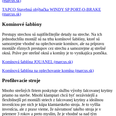
(marcus.sk)
TAPCO Stavebná ohýbačka WINDY SP PORT-O-BRAKE
(marcus.sk)
Komínové šablóny
Prestupy strechou sú najdôležitejšie detaily na streche. Na ich
jednoduchšiu montáž sú na trhu komínové šablóny, ktoré sú
samozrejme vhodné na oplechovanie komínov, ale na prípravu
montáže rôznych prestupov cez strechu a samozrejme aj strešné
okná. Práve pre strešné okná a komíny je to vynikajúca pomôka.
Komínová šablóna JOUANEL (marcus.sk)
Komínová šablóna na oplechovanie komína (marcus.sk)
Profilovacie stroje
Mnoho strešných firiem poskytuje službu výroby falcovanej krytiny
priamo na stavbe. Mnohí klampiari chcú byť nezávislejší a
flexibilnejší pri montáži striech z falcovanej krytiny a ideálnou
investíciou pre nich je kúpa klamiarskeho stroja. Je to vyššia
investícia, ale z praxe vieme, že návratnosť takého stroja je v
priemere 3 rokov a preto myslím, že je vhodné sa nad tým