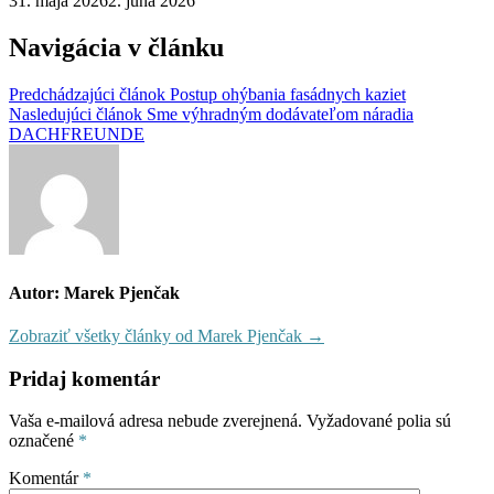
31. mája 2026
2. júna 2026
Navigácia v článku
Predchádzajúci článok
Postup ohýbania fasádnych kaziet
Nasledujúci článok
Sme výhradným dodávateľom náradia
DACHFREUNDE
Autor: Marek Pjenčak
Zobraziť všetky články od Marek Pjenčak →
Pridaj komentár
Vaša e-mailová adresa nebude zverejnená.
Vyžadované polia sú
označené
*
Komentár
*