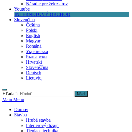
Náradie pre železiarov
Youtube
INTERNETOVÝ OBCHOD
Slovenčina
Čeština
Polski
English
Magyar
Română
Українська
Български
Hrvatski
Slovenščina
Deutsch
Lietuvių
Hľadať:
Main Menu
Domov
Stavba
Hrubá stavba
Interierový dizajn
Tieniaca technika