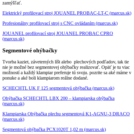
zamýšľať.
Elektrický profilovací stroj JOUANEL PROBAC-LT-C (marcus.sk)
Profesionálny profilovací stroj s CNC ovládaním (marcus.sk)
JOUANEL profilovací stroj JOUANEL PROBAC CPRO
(marcus.sk)
Segmentové ohýbačky
Tvorba kaziet, záveterných líšt alebo plechových podľadov, tak tie
nie je možné bez segmentovej ohýbačky realizovať. Opäť je tu viac
možností a každý klampiar preferuje tú svoju. pozrite sa aké máme v
ponuke a aké boli klampiarom reálne dodané.
SCHECHTL UK F 125 segmentová ohýbačka (marcus.sk)
Ohýbačka SCHECHTL LBX 200 – klampiarska ohýbačka
(marcus.sk)
Klampiarska Ohýbačka plechu segmentová K1-AGNU-3 DRACO
(marcus.sk)
Segmentová ohýbačka PCX1020T 1,02 m (marcus.sk)