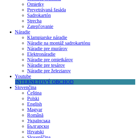
Omietky
Prevetrávaná fasáda
Sadrokartón
Strecha
Zatepľovanie
Náradie
Klampiarske náradie
Náradie na montáž sadrokartónu
Náradie pre murárov
Elektronáradie
Náradie pre omietkárov
Náradie pre tesárov
Náradie pre železiarov
Youtube
INTERNETOVÝ OBCHOD
Slovenčina
Čeština
Polski
English
Magyar
Română
Українська
Български
Hrvatski
Slovenščina