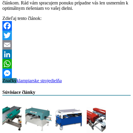
článkom. Rád vám spracujem ponuku prípadne vás len usmerním k
optimálnym riešeniam vo vašej dielni.
Zdieľaj tento článok:
Facebook
Twitter
Email
LinkedIn
WhatsApp
Značky
klampiarske stroje
dielňa
Messenger
Súvisiace články