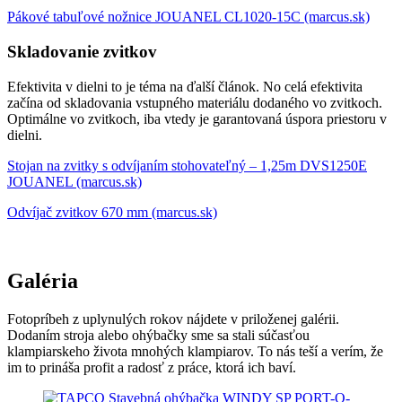
Pákové tabuľové nožnice JOUANEL CL1020-15C (marcus.sk)
Skladovanie zvitkov
Efektivita v dielni to je téma na ďalší článok. No celá efektivita
začína od skladovania vstupného materiálu dodaného vo zvitkoch.
Optimálne vo zvitkoch, iba vtedy je garantovaná úspora priestoru v
dielni.
Stojan na zvitky s odvíjaním stohovateľný – 1,25m DVS1250E
JOUANEL (marcus.sk)
Odvíjač zvitkov 670 mm (marcus.sk)
Galéria
Fotopríbeh z uplynulých rokov nájdete v priloženej galérii.
Dodaním stroja alebo ohýbačky sme sa stali súčasťou
klampiarskeho života mnohých klampiarov. To nás teší a verím, že
im to prináša profit a radosť z práce, ktorá ich baví.