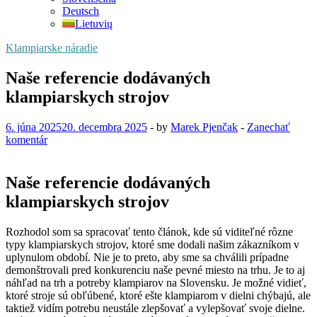
Deutsch
Lietuvių
Klampiarske náradie
Naše referencie dodávaných
klampiarskych strojov
6. júna 2025
20. decembra 2025
-
by
Marek Pjenčak
-
Zanechať
komentár
Naše referencie dodávaných
klampiarskych strojov
Rozhodol som sa spracovať tento článok, kde sú viditeľné rôzne
typy klampiarskych strojov, ktoré sme dodali našim zákazníkom v
uplynulom období. Nie je to preto, aby sme sa chválili prípadne
demonštrovali pred konkurenciu naše pevné miesto na trhu. Je to aj
náhľad na trh a potreby klampiarov na Slovensku. Je možné vidieť,
ktoré stroje sú obľúbené, ktoré ešte klampiarom v dielni chýbajú, ale
taktiež vidím potrebu neustále zlepšovať a vylepšovať svoje dielne.