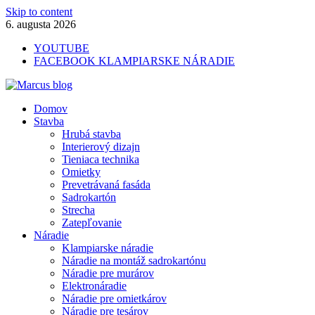
Skip to content
6. augusta 2026
YOUTUBE
FACEBOOK KLAMPIARSKE NÁRADIE
Marcus blog
Domov
Stavebné profily, náradie, izolácie
Stavba
Hrubá stavba
Interierový dizajn
Tieniaca technika
Omietky
Prevetrávaná fasáda
Sadrokartón
Strecha
Zatepľovanie
Náradie
Klampiarske náradie
Náradie na montáž sadrokartónu
Náradie pre murárov
Elektronáradie
Náradie pre omietkárov
Náradie pre tesárov