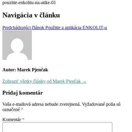
pouzitie-enkolitu-na-atike-01
Navigácia v článku
Predchádzajúci článok
Použitie a aplikácia ENKOLIT-u
Autor: Marek Pjenčak
Zobraziť všetky články od Marek Pjenčak →
Pridaj komentár
Vaša e-mailová adresa nebude zverejnená.
Vyžadované polia sú
označené
*
Komentár
*