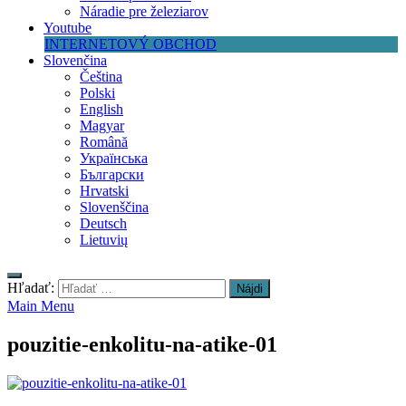
Náradie pre železiarov
Youtube
INTERNETOVÝ OBCHOD
Slovenčina
Čeština
Polski
English
Magyar
Română
Українська
Български
Hrvatski
Slovenščina
Deutsch
Lietuvių
Hľadať:
Main Menu
pouzitie-enkolitu-na-atike-01