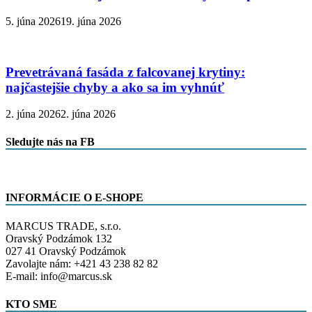
5. júna 2026
19. júna 2026
Prevetrávaná fasáda z falcovanej krytiny:
najčastejšie chyby a ako sa im vyhnúť
2. júna 2026
2. júna 2026
Sledujte nás na FB
INFORMÁCIE O E-SHOPE
MARCUS TRADE, s.r.o.
Oravský Podzámok 132
027 41 Oravský Podzámok
Zavolajte nám: +421 43 238 82 82
E-mail: info@marcus.sk
KTO SME