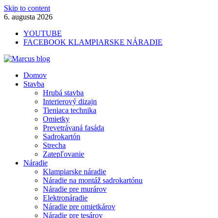
Skip to content
6. augusta 2026
YOUTUBE
FACEBOOK KLAMPIARSKE NÁRADIE
Marcus blog
Domov
Stavebné profily, náradie, izolácie
Stavba
Hrubá stavba
Interierový dizajn
Tieniaca technika
Omietky
Prevetrávaná fasáda
Sadrokartón
Strecha
Zatepľovanie
Náradie
Klampiarske náradie
Náradie na montáž sadrokartónu
Náradie pre murárov
Elektronáradie
Náradie pre omietkárov
Náradie pre tesárov