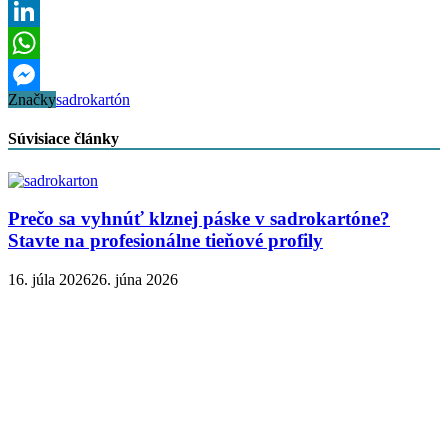
Email
LinkedIn
WhatsApp
Značky
sadrokartón
Messenger
Súvisiace články
Prečo sa vyhnúť klznej páske v sadrokartóne?
Stavte na profesionálne tieňové profily
16. júla 2026
26. júna 2026