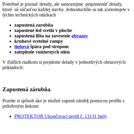
Potrebné je poznať detaily, ale samozrejme pripomenúť detaily,
ktoré sú súčasťou každej stavby. Jednoduchšie sa tak zorientujete v
týchto technických otázkach
zapustená zarubňa
zapustené led svetlá v ploche
zapustená lišta na zavesenie
obrazov
kruhové svetelné rampy
tieňová
špára pod stropom
zateplenie vnútorných stien
V ďalších riadkom si prejdeme detaily v jednotlivých obrazových
prikladoch:
Zapustená zárubňa
Pozrite si spôsob ako je možné zapusti zárub§ pomocou profilu s
priloženým linkom:
PROTEKTOR Ukončovací profil č. 13131 biely