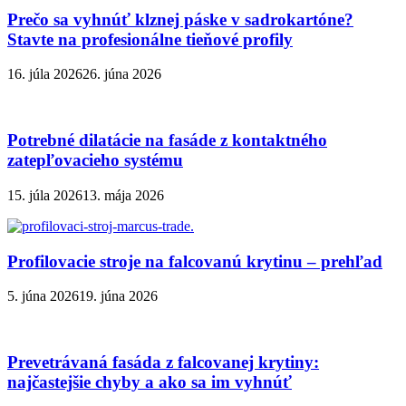
Prečo sa vyhnúť klznej páske v sadrokartóne?
Stavte na profesionálne tieňové profily
16. júla 2026
26. júna 2026
Potrebné dilatácie na fasáde z kontaktného
zatepľovacieho systému
15. júla 2026
13. mája 2026
Profilovacie stroje na falcovanú krytinu – prehľad
5. júna 2026
19. júna 2026
Prevetrávaná fasáda z falcovanej krytiny:
najčastejšie chyby a ako sa im vyhnúť