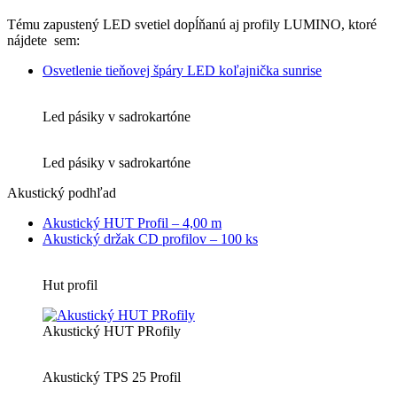
Tému zapustený LED svetiel dopĺňanú aj profily LUMINO, ktoré
nájdete sem:
Osvetlenie tieňovej špáry LED koľajnička sunrise
Led pásiky v sadrokartóne
Led pásiky v sadrokartóne
Akustický podhľad
Akustický HUT Profil – 4,00 m
Akustický držak CD profilov – 100 ks
Hut profil
Akustický HUT PRofily
Akustický TPS 25 Profil