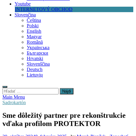
Youtube
INTERNETOVÝ OBCHOD
Slovenčina
Čeština
Polski
English
Magyar
Română
Українська
Български
Hrvatski
Slovenščina
Deutsch
Lietuvių
Hľadať:
Main Menu
Sadrokartón
Sme dôležitý partner pre rekonštrukcie
vďaka profilom PROTEKTOR