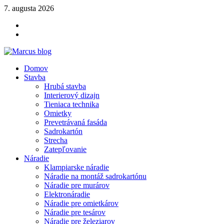
Skip
7. augusta 2026
to
YOUTUBE
content
FACEBOOK
KLAMPIARSKE
NÁRADIE
Marcus blog
Domov
Stavebné profily, náradie, izolácie
Stavba
Hrubá stavba
Interierový dizajn
Tieniaca technika
Omietky
Prevetrávaná fasáda
Sadrokartón
Strecha
Zatepľovanie
Náradie
Klampiarske náradie
Náradie na montáž sadrokartónu
Náradie pre murárov
Elektronáradie
Náradie pre omietkárov
Náradie pre tesárov
Náradie pre železiarov