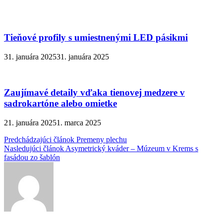
Tieňové profily s umiestnenými LED pásikmi
31. januára 2025
31. januára 2025
Zaujímavé detaily vďaka tienovej medzere v
sadrokartóne alebo omietke
21. januára 2025
1. marca 2025
Navigácia
Predchádzajúci článok
Premeny plechu
Nasledujúci článok
Asymetrický kváder – Múzeum v Krems s
v
fasádou zo šablón
článku