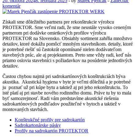
20. októbra 2024
8. februára 2025
-
by
Marek Pjenčak
-
Zanechať
komentár
Získali sme dôležitého partnera pre rekonštrukcie výrobcu
PROTEKTOR. Sme veľmi radi, že sme neustále vysoko ceneným
partnerom pri dodávke omietkových profilov výrobcu
PROTEKTOR na Slovensko. Obsiahly sortiment zahŕňa množstvo
detailov, ktoré dokážu pomôcť mnohým stavebníkom. detaily, ktoré
je potrebné riešiť sú častokrát opomínané nielen dodávateľom
stavebných prác, ale aj projektantom. Preto sme vždy radi, keď nás
priamo oslovia stavebníci s požiadavkov na posúdenie jednotlivých
detailov.
Častou chybou najmä pri sadrokartónových konštrukciách býva
akustika. Akustická hygiena v byte je veľmi dôležitá a je potrebné
ju poznať už pri kúpe bytu a taktiež aj pri jeho rekonštrukciu. To
isté platí aj pri stavbe nového rodinného domu. Práve tu by to mala
byť samozrejmosť. Radi vám predstavíme akustické riešenia
sadrokartónových podhľadov použiteľné v bytoch a taktiež v
montovaných stavbách.
Konštrukčné profily pre sadrokartón
Sadrokartonárske pásky
Profily na sadrokartón PROTEKTOR