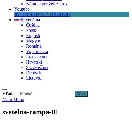
Náradie pre železiarov
Youtube
INTERNETOVÝ OBCHOD
Slovenčina
Čeština
Polski
English
Magyar
Română
Українська
Български
Hrvatski
Slovenščina
Deutsch
Lietuvių
Hľadať:
Main Menu
svetelna-rampa-01