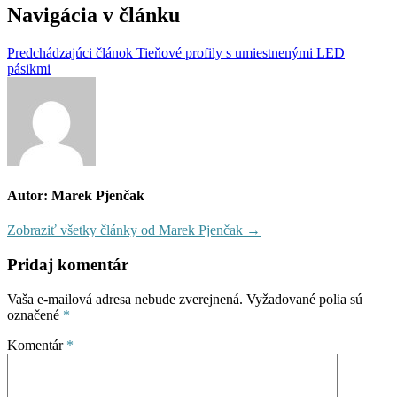
Navigácia v článku
Predchádzajúci článok
Tieňové profily s umiestnenými LED
pásikmi
Autor: Marek Pjenčak
Zobraziť všetky články od Marek Pjenčak →
Pridaj komentár
Vaša e-mailová adresa nebude zverejnená.
Vyžadované polia sú
označené
*
Komentár
*