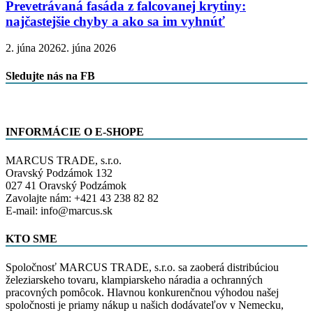
Prevetrávaná fasáda z falcovanej krytiny:
najčastejšie chyby a ako sa im vyhnúť
2. júna 2026
2. júna 2026
Sledujte nás na FB
INFORMÁCIE O E-SHOPE
MARCUS TRADE, s.r.o.
Oravský Podzámok 132
027 41 Oravský Podzámok
Zavolajte nám: +421 43 238 82 82
E-mail: info@marcus.sk
KTO SME
Spoločnosť MARCUS TRADE, s.r.o. sa zaoberá distribúciou
železiarskeho tovaru, klampiarskeho náradia a ochranných
pracovných pomôcok. Hlavnou konkurenčnou výhodou našej
spoločnosti je priamy nákup u našich dodávateľov v Nemecku,