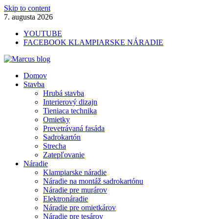
Skip to content
7. augusta 2026
YOUTUBE
FACEBOOK KLAMPIARSKE NÁRADIE
Marcus blog
Domov
Stavebné profily, náradie, izolácie
Stavba
Hrubá stavba
Interierový dizajn
Tieniaca technika
Omietky
Prevetrávaná fasáda
Sadrokartón
Strecha
Zatepľovanie
Náradie
Klampiarske náradie
Náradie na montáž sadrokartónu
Náradie pre murárov
Elektronáradie
Náradie pre omietkárov
Náradie pre tesárov