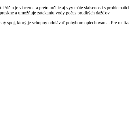
. Príčin je viacero. a preto určitie aj vyy máte skúsenosti s problemat
 praskne a umožňuje zatekaniu vody počas prudkých dažďov.
sný spoj, ktorý je schopný odolávať pohybom oplechovania. Pre realiza