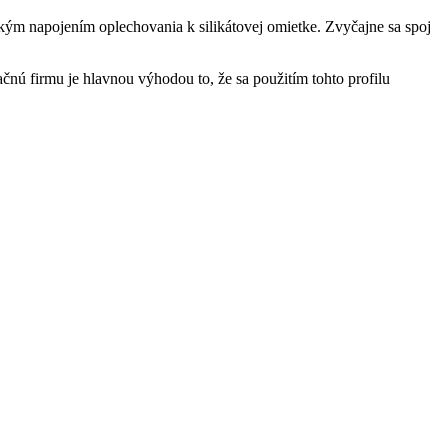
ickým napojením oplechovania k silikátovej omietke. Zvyčajne sa spoj
čnú firmu je hlavnou výhodou to, že sa použitím tohto profilu