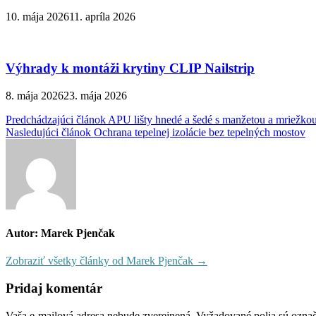
10. mája 2026
11. apríla 2026
Výhrady k montáži krytiny CLIP Nailstrip
8. mája 2026
23. mája 2026
Navigácia
Predchádzajúci článok
APU lišty hnedé a šedé s manžetou a mriežko
Nasledujúci článok
Ochrana tepelnej izolácie bez tepelných mostov
v
článku
Autor: Marek Pjenčak
Zobraziť všetky články od Marek Pjenčak →
Pridaj komentár
Vaša e-mailová adresa nebude zverejnená.
Vyžadované polia sú ozna