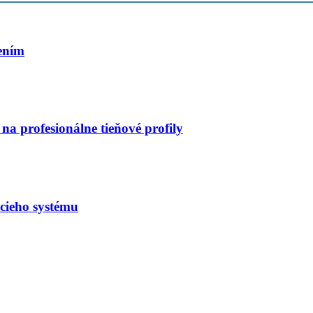
šením
na profesionálne tieňové profily
acieho systému