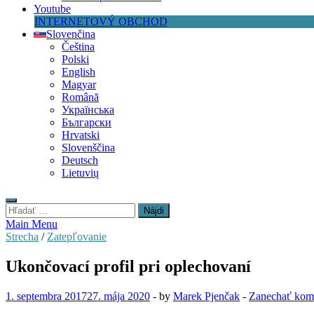
Youtube
INTERNETOVÝ OBCHOD
Slovenčina
Čeština
Polski
English
Magyar
Română
Українська
Български
Hrvatski
Slovenščina
Deutsch
Lietuvių
Hľadať:
Main Menu
Strecha
/
Zatepľovanie
Ukončovací profil pri oplechovaní
1. septembra 2017
27. mája 2020
-
by
Marek Pjenčak
-
Zanechať kom