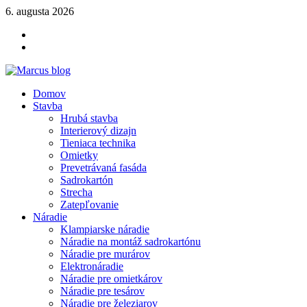
Skip
6. augusta 2026
to
YOUTUBE
content
FACEBOOK
KLAMPIARSKE
NÁRADIE
Marcus blog
Domov
Stavebné profily, náradie, izolácie
Stavba
Hrubá stavba
Interierový dizajn
Tieniaca technika
Omietky
Prevetrávaná fasáda
Sadrokartón
Strecha
Zatepľovanie
Náradie
Klampiarske náradie
Náradie na montáž sadrokartónu
Náradie pre murárov
Elektronáradie
Náradie pre omietkárov
Náradie pre tesárov
Náradie pre železiarov