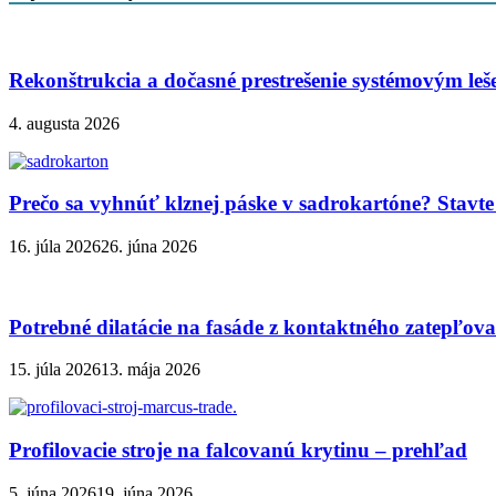
Rekonštrukcia a dočasné prestrešenie systémovým le
4. augusta 2026
Prečo sa vyhnúť klznej páske v sadrokartóne? Stavte 
16. júla 2026
26. júna 2026
Potrebné dilatácie na fasáde z kontaktného zatepľov
15. júla 2026
13. mája 2026
Profilovacie stroje na falcovanú krytinu – prehľad
5. júna 2026
19. júna 2026