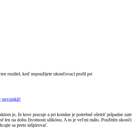
ten rozdiel, keď nepoužijete ukončovací profil pri
aktom je, že krov pracuje a pri komíne je potrebné ošetriť prípadne zate
é len na dobu životnosti silikónu. A to je veľmi málo. Použitím ukončo
cajte sa preto inšpirovať.