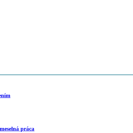
šením
emeselná práca