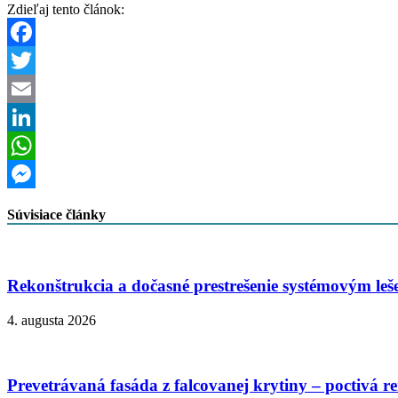
Zdieľaj tento článok:
Facebook
Twitter
Email
LinkedIn
WhatsApp
Messenger
Súvisiace články
Rekonštrukcia a dočasné prestrešenie systémovým le
4. augusta 2026
Prevetrávaná fasáda z falcovanej krytiny – poctivá r