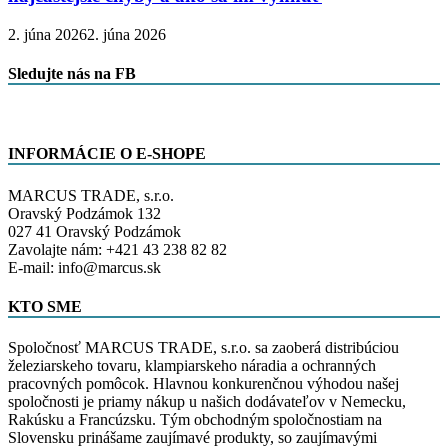
2. júna 2026
2. júna 2026
Sledujte nás na FB
INFORMÁCIE O E-SHOPE
MARCUS TRADE, s.r.o.
Oravský Podzámok 132
027 41 Oravský Podzámok
Zavolajte nám: +421 43 238 82 82
E-mail: info@marcus.sk
KTO SME
Spoločnosť MARCUS TRADE, s.r.o. sa zaoberá distribúciou
železiarskeho tovaru, klampiarskeho náradia a ochranných
pracovných pomôcok. Hlavnou konkurenčnou výhodou našej
spoločnosti je priamy nákup u našich dodávateľov v Nemecku,
Rakúsku a Francúzsku. Tým obchodným spoločnostiam na
Slovensku prinášame zaujímavé produkty, so zaujímavými