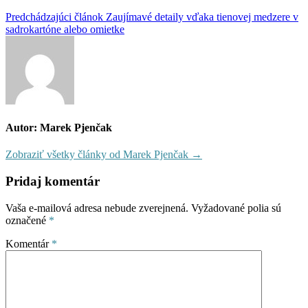
Navigácia
Predchádzajúci článok
Zaujímavé detaily vďaka tienovej medzere v
sadrokartóne alebo omietke
v
článku
Autor: Marek Pjenčak
Zobraziť všetky články od Marek Pjenčak →
Pridaj komentár
Vaša e-mailová adresa nebude zverejnená.
Vyžadované polia sú
označené
*
Komentár
*