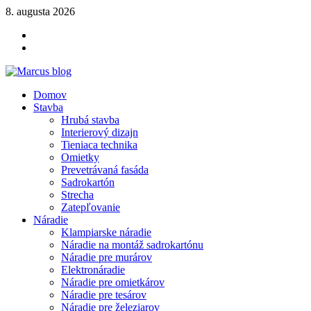
Skip
8. augusta 2026
to
YOUTUBE
content
FACEBOOK
KLAMPIARSKE
NÁRADIE
Marcus blog
Domov
Stavebné profily, náradie, izolácie
Stavba
Hrubá stavba
Interierový dizajn
Tieniaca technika
Omietky
Prevetrávaná fasáda
Sadrokartón
Strecha
Zatepľovanie
Náradie
Klampiarske náradie
Náradie na montáž sadrokartónu
Náradie pre murárov
Elektronáradie
Náradie pre omietkárov
Náradie pre tesárov
Náradie pre železiarov