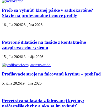
Prečo sa vyhnúť klznej páske v sadrokartóne?
Stavte na profesionálne tieňové profily
16. júla 2026
26. júna 2026
Potrebné dilatácie na fasáde z kontaktného
zatepľovacieho systému
15. júla 2026
13. mája 2026
Profilovacie stroje na falcovanú krytinu – prehľad
5. júna 2026
19. júna 2026
Prevetrávaná fasáda z falcovanej krytiny:
najčastejšie chyby a ako sa im vyhnúť