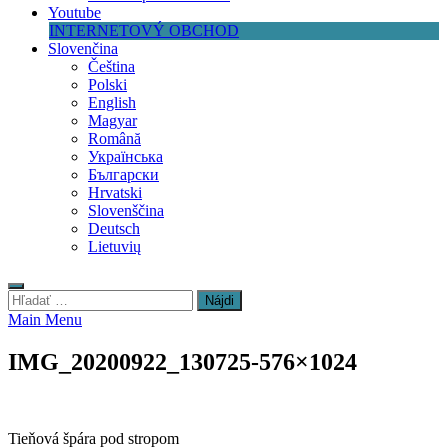
Youtube
INTERNETOVÝ OBCHOD
Slovenčina
Čeština
Polski
English
Magyar
Română
Українська
Български
Hrvatski
Slovenščina
Deutsch
Lietuvių
Hľadať:
Main Menu
IMG_20200922_130725-576×1024
Tieňová špára pod stropom