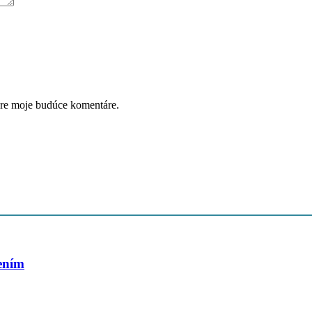
pre moje budúce komentáre.
šením