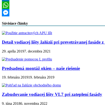
LinkedIn
WhatsApp
Messenger
Súvisiace články
Detail vodiacej lišty žalúzií pri prevetrávanej fasáde 
29. apríla 2019
7. decembra 2021
Predsadená montáž okien – naše riešenie
19. februára 2019
19. februára 2019
Zabudovanie vodiacej lišty VL7 pri zateplení fasády
9. júna 2018
6. novembra 2022