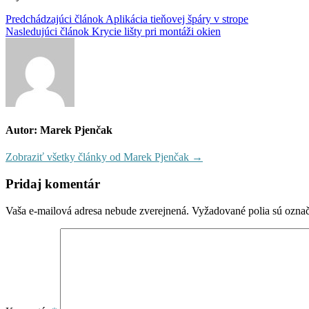
Navigácia
Predchádzajúci článok
Aplikácia tieňovej špáry v strope
Nasledujúci článok
Krycie lišty pri montáži okien
v
článku
Autor: Marek Pjenčak
Zobraziť všetky články od Marek Pjenčak →
Pridaj komentár
Vaša e-mailová adresa nebude zverejnená.
Vyžadované polia sú ozna