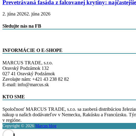
Prevetrávaná fasáda z falcovanej krytiny: najčastejš
2. júna 2026
2. júna 2026
Sledujte nás na FB
INFORMÁCIE O E-SHOPE
MARCUS TRADE, s.r.o.
Oravský Podzámok 132
027 41 Oravský Podzámok
Zavolajte nám: +421 43 238 82 82
E-mail: info@marcus.sk
KTO SME
Spoločnosť MARCUS TRADE, s.r.o. sa zaoberá distribúciou železiar
nákup u našich dodávateľov v Nemecku, Rakúsku a Francúzsku. Tým 
v regióne.
Copyright © 2026
Marcus blog
.