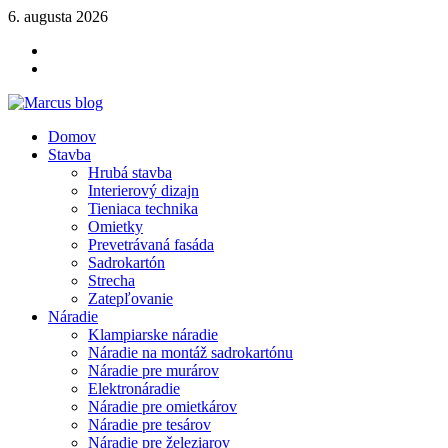
Skip
6. augusta 2026
to
YOUTUBE
content
FACEBOOK
KLAMPIARSKE
NÁRADIE
Marcus blog
Domov
Stavebné profily, náradie, izolácie
Stavba
Hrubá stavba
Interierový dizajn
Tieniaca technika
Omietky
Prevetrávaná fasáda
Sadrokartón
Strecha
Zatepľovanie
Náradie
Klampiarske náradie
Náradie na montáž sadrokartónu
Náradie pre murárov
Elektronáradie
Náradie pre omietkárov
Náradie pre tesárov
Náradie pre železiarov