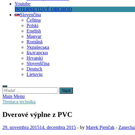
Youtube
INTERNETOVÝ OBCHOD
Slovenčina
Čeština
Polski
English
Magyar
Română
Українська
Български
Hrvatski
Slovenščina
Deutsch
Lietuvių
Hľadať:
Main Menu
Tieniaca technika
Dverové výplne z PVC
29. novembra 2015
14. decembra 2015
-
by
Marek Pjenčak
-
Zanecha