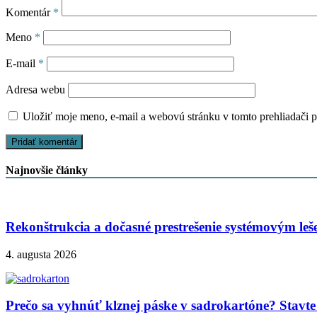
Komentár
*
Meno
*
E-mail
*
Adresa webu
Uložiť moje meno, e-mail a webovú stránku v tomto prehliadači 
Najnovšie články
Rekonštrukcia a dočasné prestrešenie systémovým le
4. augusta 2026
Prečo sa vyhnúť klznej páske v sadrokartóne? Stavte 