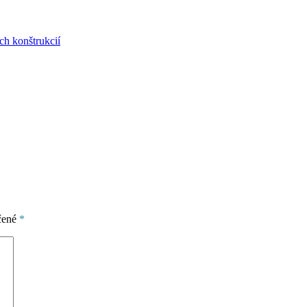
ch konštrukcií
čené
*