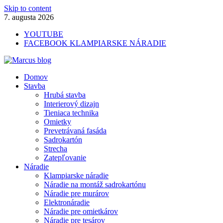
Skip to content
7. augusta 2026
YOUTUBE
FACEBOOK KLAMPIARSKE NÁRADIE
Marcus blog
Domov
Stavebné profily, náradie, izolácie
Stavba
Hrubá stavba
Interierový dizajn
Tieniaca technika
Omietky
Prevetrávaná fasáda
Sadrokartón
Strecha
Zatepľovanie
Náradie
Klampiarske náradie
Náradie na montáž sadrokartónu
Náradie pre murárov
Elektronáradie
Náradie pre omietkárov
Náradie pre tesárov