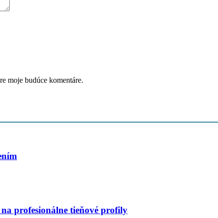
pre moje budúce komentáre.
šením
na profesionálne tieňové profily