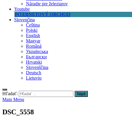
Náradie pre železiarov
Youtube
INTERNETOVÝ OBCHOD
Slovenčina
Čeština
Polski
English
Magyar
Română
Українська
Български
Hrvatski
Slovenščina
Deutsch
Lietuvių
Hľadať:
Main Menu
DSC_5558