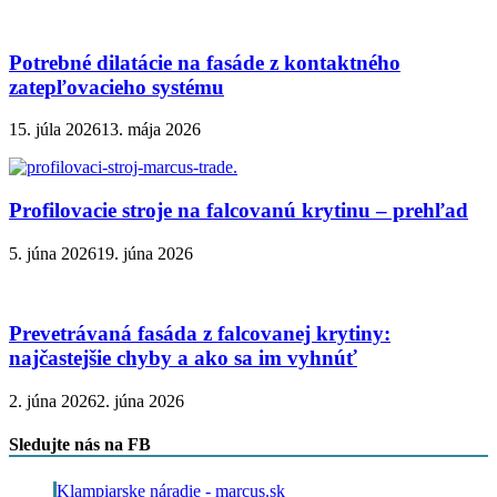
Potrebné dilatácie na fasáde z kontaktného
zatepľovacieho systému
15. júla 2026
13. mája 2026
Profilovacie stroje na falcovanú krytinu – prehľad
5. júna 2026
19. júna 2026
Prevetrávaná fasáda z falcovanej krytiny:
najčastejšie chyby a ako sa im vyhnúť
2. júna 2026
2. júna 2026
Sledujte nás na FB
Klampiarske náradie - marcus.sk