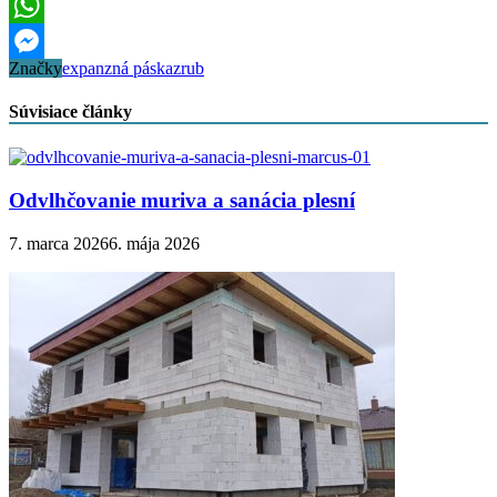
LinkedIn
WhatsApp
Značky
expanzná páska
zrub
Messenger
Súvisiace články
Odvlhčovanie muriva a sanácia plesní
7. marca 2026
6. mája 2026