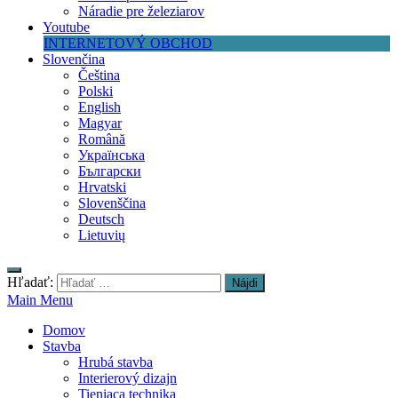
Náradie pre železiarov
Youtube
INTERNETOVÝ OBCHOD
Slovenčina
Čeština
Polski
English
Magyar
Română
Українська
Български
Hrvatski
Slovenščina
Deutsch
Lietuvių
Hľadať:
Main Menu
Domov
Stavba
Hrubá stavba
Interierový dizajn
Tieniaca technika