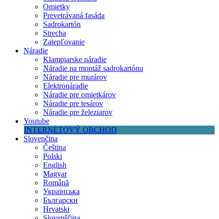
Omietky
Prevetrávaná fasáda
Sadrokartón
Strecha
Zatepľovanie
Náradie
Klampiarske náradie
Náradie na montáž sadrokartónu
Náradie pre murárov
Elektronáradie
Náradie pre omietkárov
Náradie pre tesárov
Náradie pre železiarov
Youtube
INTERNETOVÝ OBCHOD
Slovenčina
Čeština
Polski
English
Magyar
Română
Українська
Български
Hrvatski
Slovenščina