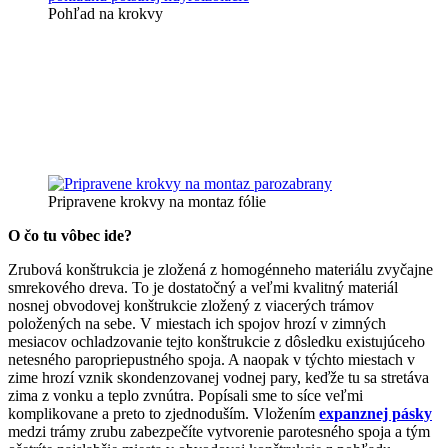
Pohľad na krokvy
Pripravene krokvy na montaz fólie
O čo tu vôbec ide?
Zrubová konštrukcia je zložená z homogénneho materiálu zvyčajne
smrekového dreva. To je dostatočný a veľmi kvalitný materiál
nosnej obvodovej konštrukcie zložený z viacerých trámov
položených na sebe. V miestach ich spojov hrozí v zimných
mesiacov ochladzovanie tejto konštrukcie z dôsledku existujúceho
netesného paropriepustného spoja. A naopak v týchto miestach v
zime hrozí vznik skondenzovanej vodnej pary, keďže tu sa stretáva
zima z vonku a teplo zvnútra. Popísali sme to síce veľmi
komplikovane a preto to zjednoduším. Vložením
expanznej pásky
medzi trámy zrubu zabezpečíte vytvorenie parotesného spoja a tým