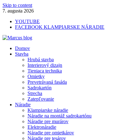
Skip to content
7. augusta 2026
YOUTUBE
FACEBOOK KLAMPIARSKE NÁRADIE
Marcus blog
Domov
Stavebné profily, náradie, izolácie
Stavba
Hrubá stavba
Interierový dizajn
Tieniaca technika
Omietky
Prevetrávaná fasáda
Sadrokartón
Strecha
Zatepľovanie
Náradie
Klampiarske náradie
Náradie na montáž sadrokartónu
Náradie pre murárov
Elektronáradie
Náradie pre omietkárov
Náradie pre tesárov