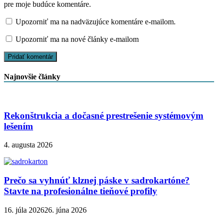
pre moje budúce komentáre.
Upozorniť ma na nadväzujúce komentáre e-mailom.
Upozorniť ma na nové články e-mailom
Najnovšie články
Rekonštrukcia a dočasné prestrešenie systémovým
lešením
4. augusta 2026
Prečo sa vyhnúť klznej páske v sadrokartóne?
Stavte na profesionálne tieňové profily
16. júla 2026
26. júna 2026