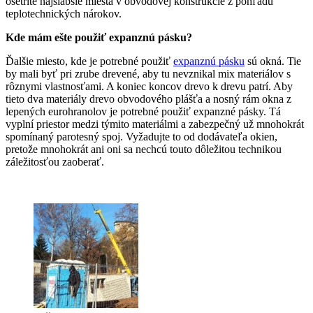
ošetríte najslabšie miesta v obvodovej konštrukcie z pohľadu
teplotechnických nárokov.
Kde mám ešte použiť expanznú pásku?
Ďalšie miesto, kde je potrebné použiť
expanznú pásku
sú okná. Tie
by mali byť pri zrube drevené, aby tu nevznikal mix materiálov s
rôznymi vlastnosťami. A koniec koncov drevo k drevu patrí. Aby
tieto dva materiály drevo obvodového plášťa a nosný rám okna z
lepených eurohranolov je potrebné použiť expanzné pásky. Tá
vyplní priestor medzi týmito materiálmi a zabezpečný už mnohokrát
spomínaný parotesný spoj. Vyžadujte to od dodávateľa okien,
pretože mnohokrát ani oni sa nechcú touto dôležitou technikou
záležitosťou zaoberať.