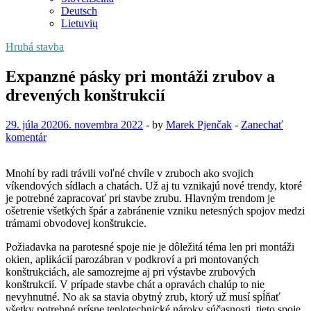
Deutsch
Lietuvių
Hrubá stavba
Expanzné pásky pri montáži zrubov a
drevených konštrukcií
29. júla 2020
6. novembra 2022
-
by
Marek Pjenčak
-
Zanechať
komentár
Mnohí by radi trávili voľné chvíle v zruboch ako svojich
víkendových sídlach a chatách. Už aj tu vznikajú nové trendy, ktoré
je potrebné zapracovať pri stavbe zrubu. Hlavným trendom je
ošetrenie všetkých špár a zabránenie vzniku netesných spojov medzi
trámami obvodovej konštrukcie.
Požiadavka na parotesné spoje nie je dôležitá téma len pri montáži
okien, aplikácií parozábran v podkroví a pri montovaných
konštrukciách, ale samozrejme aj pri výstavbe zrubových
konštrukcií. V prípade stavbe chát a opravách chalúp to nie
nevyhnutné. No ak sa stavia obytný zrub, ktorý už musí spĺňať
všetky potrebné prísne teplotechnické nároky súčasnosti, tieto spoje