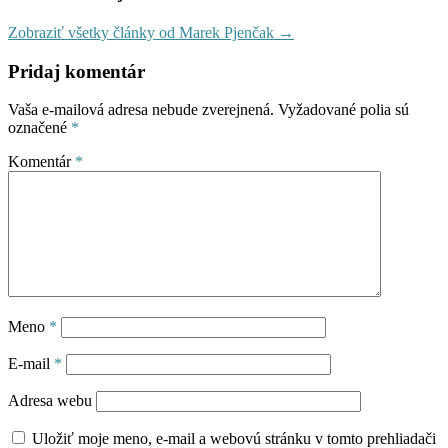
Zobraziť všetky články od Marek Pjenčak →
Pridaj komentár
Vaša e-mailová adresa nebude zverejnená.
Vyžadované polia sú
označené
*
Komentár
*
Meno
*
E-mail
*
Adresa webu
Uložiť moje meno, e-mail a webovú stránku v tomto prehliadači