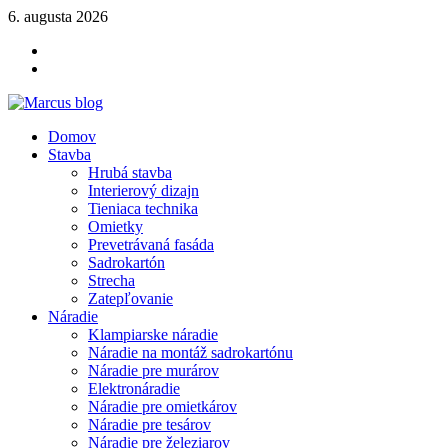
Skip
6. augusta 2026
to
YOUTUBE
content
FACEBOOK
KLAMPIARSKE
NÁRADIE
Marcus blog
Domov
Stavebné profily, náradie, izolácie
Stavba
Hrubá stavba
Interierový dizajn
Tieniaca technika
Omietky
Prevetrávaná fasáda
Sadrokartón
Strecha
Zatepľovanie
Náradie
Klampiarske náradie
Náradie na montáž sadrokartónu
Náradie pre murárov
Elektronáradie
Náradie pre omietkárov
Náradie pre tesárov
Náradie pre železiarov