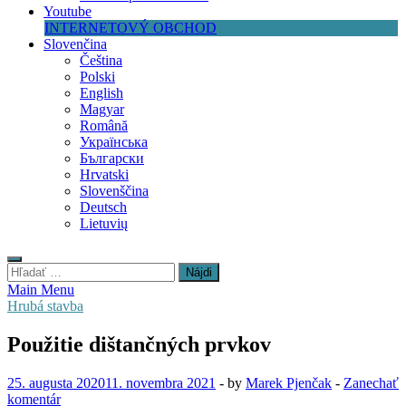
Youtube
INTERNETOVÝ OBCHOD
Slovenčina
Čeština
Polski
English
Magyar
Română
Українська
Български
Hrvatski
Slovenščina
Deutsch
Lietuvių
Hľadať:
Main Menu
Hrubá stavba
Použitie dištančných prvkov
25. augusta 2020
11. novembra 2021
-
by
Marek Pjenčak
-
Zanechať
komentár