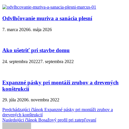
Odvlhčovanie muriva a sanácia plesní
7. marca 2026
6. mája 2026
Ako ušetriť pri stavbe domu
24. septembra 2022
27. septembra 2022
Expanzné pásky pri montáži zrubov a drevených
konštrukcií
29. júla 2020
6. novembra 2022
Navigácia
Predchádzajúci článok
Expanzné pásky pri montáži zrubov a
drevených konštrukcií
v
Nasledujúci článok
Bosažový profil pri zatepľovaní
článku