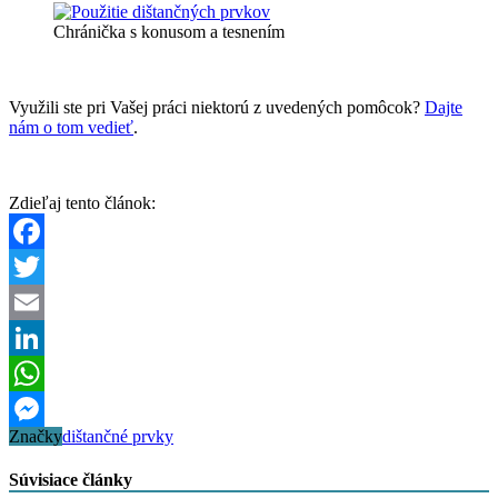
Chránička s konusom a tesnením
Využili ste pri Vašej práci niektorú z uvedených pomôcok?
Dajte
nám o tom vedieť
.
Zdieľaj tento článok:
Facebook
Twitter
Email
LinkedIn
WhatsApp
Značky
dištančné prvky
Messenger
Súvisiace články