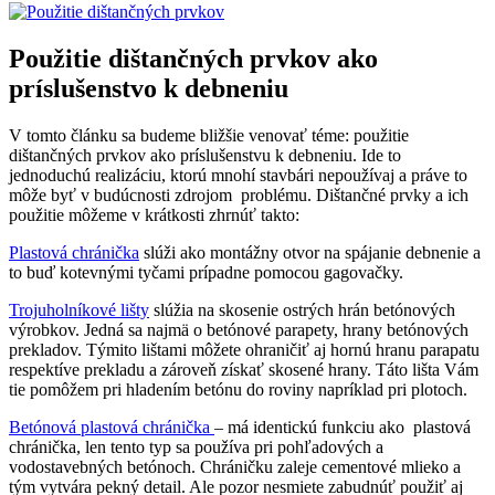
Použitie dištančných prvkov ako
príslušenstvo k debneniu
V tomto článku sa budeme bližšie venovať téme: použitie
dištančných prvkov ako príslušenstvu k debneniu. Ide to
jednoduchú realizáciu, ktorú mnohí stavbári nepoužívaj a práve to
môže byť v budúcnosti zdrojom problému. Dištančné prvky a ich
použitie môžeme v krátkosti zhrnúť takto:
Plastová chránička
slúži ako montážny otvor na spájanie debnenie a
to buď kotevnými tyčami prípadne pomocou gagovačky.
Trojuholníkové lišty
slúžia na skosenie ostrých hrán betónových
výrobkov. Jedná sa najmä o betónové parapety, hrany betónových
prekladov. Týmito lištami môžete ohraničiť aj hornú hranu parapatu
respektíve prekladu a zároveň získať skosené hrany. Táto lišta Vám
tie pomôžem pri hladením betónu do roviny napríklad pri plotoch.
Betónová plastová chránička
– má identickú funkciu ako plastová
chránička, len tento typ sa používa pri pohľadových a
vodostavebných betónoch. Chráničku zaleje cementové mlieko a
tým vytvára pekný detail. Ale pozor nesmiete zabudnúť použiť aj