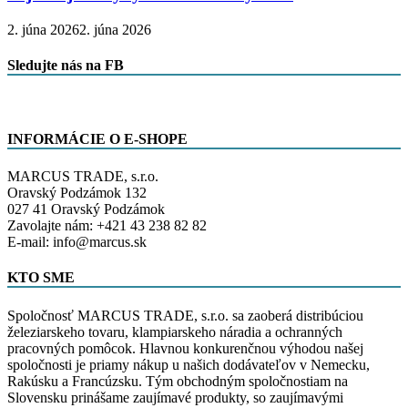
2. júna 2026
2. júna 2026
Sledujte nás na FB
INFORMÁCIE O E-SHOPE
MARCUS TRADE, s.r.o.
Oravský Podzámok 132
027 41 Oravský Podzámok
Zavolajte nám: +421 43 238 82 82
E-mail: info@marcus.sk
KTO SME
Spoločnosť MARCUS TRADE, s.r.o. sa zaoberá distribúciou
železiarskeho tovaru, klampiarskeho náradia a ochranných
pracovných pomôcok. Hlavnou konkurenčnou výhodou našej
spoločnosti je priamy nákup u našich dodávateľov v Nemecku,
Rakúsku a Francúzsku. Tým obchodným spoločnostiam na
Slovensku prinášame zaujímavé produkty, so zaujímavými