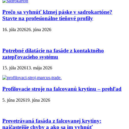
Prečo sa vyhnúť klznej páske v sadrokartóne?
Stavte na profesionálne tieňové profily
16. júla 2026
26. júna 2026
Potrebné dilatácie na fasáde z kontaktného
zatepľovacieho systému
15. júla 2026
13. mája 2026
Profilovacie stroje na falcovanú krytinu – prehľad
5. júna 2026
19. júna 2026
Prevetrávaná fasáda z falcovanej krytiny:
najčastejšie chyby a ako sa im vyhnúť