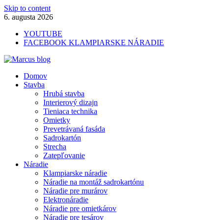
Skip to content
6. augusta 2026
YOUTUBE
FACEBOOK KLAMPIARSKE NÁRADIE
Marcus blog
Domov
Stavebné profily, náradie, izolácie
Stavba
Hrubá stavba
Interierový dizajn
Tieniaca technika
Omietky
Prevetrávaná fasáda
Sadrokartón
Strecha
Zatepľovanie
Náradie
Klampiarske náradie
Náradie na montáž sadrokartónu
Náradie pre murárov
Elektronáradie
Náradie pre omietkárov
Náradie pre tesárov