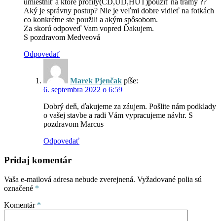
umiestniť a ktore profily(CD,UD,HUT)použiť na trámy ??
Aký je správny postup? Nie je veľmi dobre vidieť na fotkách
co konkrétne ste použili a akým spôsobom.
Za skorú odpoveď Vam vopred Ďakujem.
S pozdravom Medveová
Odpovedať
Marek Pjenčak
píše:
6. septembra 2022 o 6:59
Dobrý deň, ďakujeme za záujem. Pošlite nám podklady
o vašej stavbe a radi Vám vypracujeme návhr. S
pozdravom Marcus
Odpovedať
Pridaj komentár
Vaša e-mailová adresa nebude zverejnená.
Vyžadované polia sú
označené
*
Komentár
*