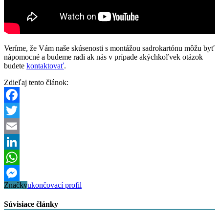
Veríme, že Vám naše skúsenosti s montážou sadrokartónu môžu byť
nápomocné a budeme radi ak nás v prípade akýchkoľvek otázok
budete
kontaktovať
.
Zdieľaj tento článok:
Facebook
Twitter
Email
LinkedIn
WhatsApp
Značky
ukončovací profil
Messenger
Súvisiace články