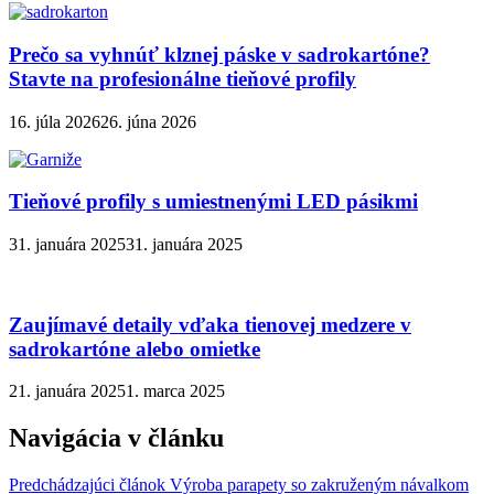
Prečo sa vyhnúť klznej páske v sadrokartóne?
Stavte na profesionálne tieňové profily
16. júla 2026
26. júna 2026
Tieňové profily s umiestnenými LED pásikmi
31. januára 2025
31. januára 2025
Zaujímavé detaily vďaka tienovej medzere v
sadrokartóne alebo omietke
21. januára 2025
1. marca 2025
Navigácia v článku
Predchádzajúci článok
Výroba parapety so zakruženým návalkom