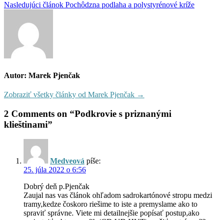
Nasledujúci článok
Pochôdzna podlaha a polystyrénové kríže
Autor: Marek Pjenčak
Zobraziť všetky články od Marek Pjenčak →
2 Comments on “Podkrovie s priznanými
klieštinami”
Medveová
píše:
25. júla 2022 o 6:56
Dobrý deň p.Pjenčak
Zaujal nas vas článok ohľadom sadrokartónové stropu medzi
tramy,kedze čoskoro riešime to iste a premyslame ako to
spraviť správne. Viete mi detailnejšie popísať postup,ako