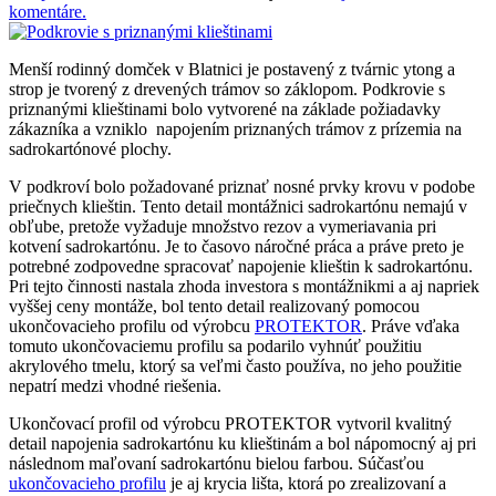
komentáre.
Menší rodinný domček v Blatnici je postavený z tvárnic ytong a
strop je tvorený z drevených trámov so záklopom. Podkrovie s
priznanými klieštinami bolo vytvorené na základe požiadavky
zákazníka a vzniklo napojením priznaných trámov z prízemia na
sadrokartónové plochy.
V podkroví bolo požadované priznať nosné prvky krovu v podobe
priečnych klieštin. Tento detail montážnici sadrokartónu nemajú v
obľube, pretože vyžaduje množstvo rezov a vymeriavania pri
kotvení sadrokartónu. Je to časovo náročné práca a práve preto je
potrebné zodpovedne spracovať napojenie klieštin k sadrokartónu.
Pri tejto činnosti nastala zhoda investora s montážnikmi a aj napriek
vyššej ceny montáže, bol tento detail realizovaný pomocou
ukončovacieho profilu od výrobcu
PROTEKTOR
. Práve vďaka
tomuto ukončovaciemu profilu sa podarilo vyhnúť použitiu
akrylového tmelu, ktorý sa veľmi často používa, no jeho použitie
nepatrí medzi vhodné riešenia.
Ukončovací profil od výrobcu PROTEKTOR vytvoril kvalitný
detail napojenia sadrokartónu ku klieštinám a bol nápomocný aj pri
následnom maľovaní sadrokartónu bielou farbou. Súčasťou
ukončovacieho profilu
je aj krycia lišta, ktorá po zrealizovaní a