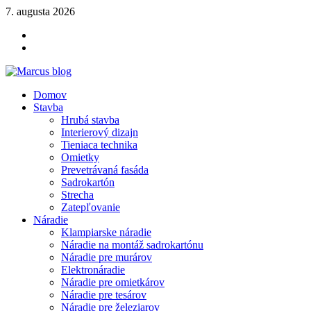
Skip
7. augusta 2026
to
YOUTUBE
content
FACEBOOK
KLAMPIARSKE
NÁRADIE
Marcus blog
Domov
Stavebné profily, náradie, izolácie
Stavba
Hrubá stavba
Interierový dizajn
Tieniaca technika
Omietky
Prevetrávaná fasáda
Sadrokartón
Strecha
Zatepľovanie
Náradie
Klampiarske náradie
Náradie na montáž sadrokartónu
Náradie pre murárov
Elektronáradie
Náradie pre omietkárov
Náradie pre tesárov
Náradie pre železiarov