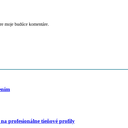
pre moje budúce komentáre.
šením
na profesionálne tieňové profily