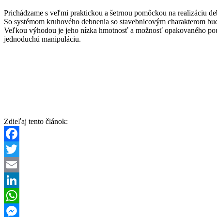
Prichádzame s veľmi praktickou a šetrnou pomôckou na realizáciu de
So systémom kruhového debnenia so stavebnicovým charakterom bude 
Veľkou výhodou je jeho nízka hmotnosť a možnosť opakovaného použiti
jednoduchú manipuláciu.
Zdieľaj tento článok:
Facebook
Twitter
Email
LinkedIn
WhatsApp