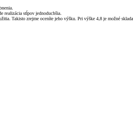
bnenia.
realizácia stĺpov jednoduchšia.
a. Takisto zrejme oceníte jeho výšku. Pri výške 4,8 je možné skladať