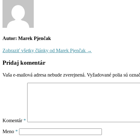
článku
Autor: Marek Pjenčak
Zobraziť všetky články od Marek Pjenčak →
Pridaj komentár
Vaša e-mailová adresa nebude zverejnená.
Vyžadované polia sú ozna
Komentár
*
Meno
*