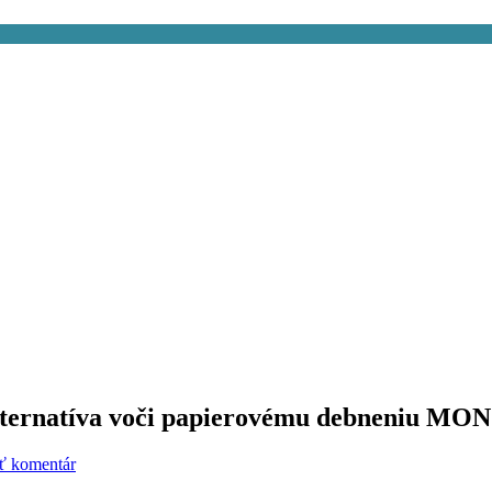
lternatíva voči papierovému debneniu M
ť komentár