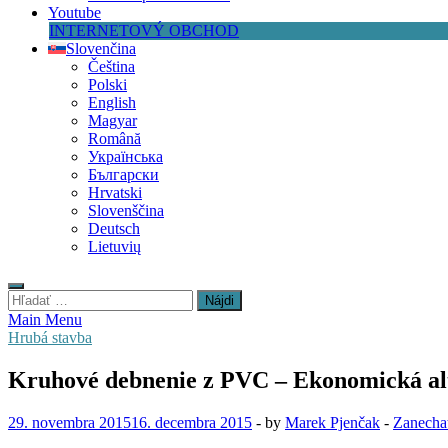
Youtube
INTERNETOVÝ OBCHOD
Slovenčina
Čeština
Polski
English
Magyar
Română
Українська
Български
Hrvatski
Slovenščina
Deutsch
Lietuvių
Hľadať:
Main Menu
Hrubá stavba
Kruhové debnenie z PVC – Ekonomická a
29. novembra 2015
16. decembra 2015
-
by
Marek Pjenčak
-
Zanecha