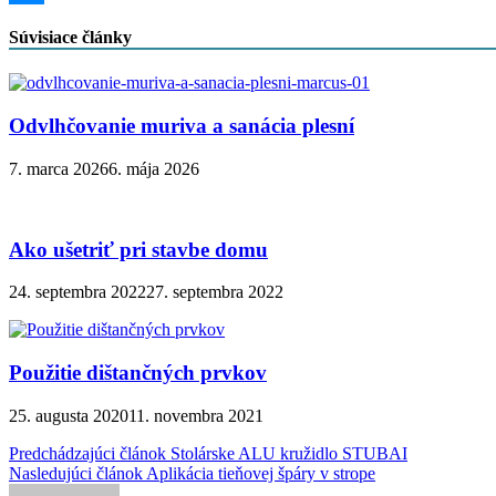
Messenger
Súvisiace články
Odvlhčovanie muriva a sanácia plesní
7. marca 2026
6. mája 2026
Ako ušetriť pri stavbe domu
24. septembra 2022
27. septembra 2022
Použitie dištančných prvkov
25. augusta 2020
11. novembra 2021
Navigácia
Predchádzajúci článok
Stolárske ALU kružidlo STUBAI
Nasledujúci článok
Aplikácia tieňovej špáry v strope
v